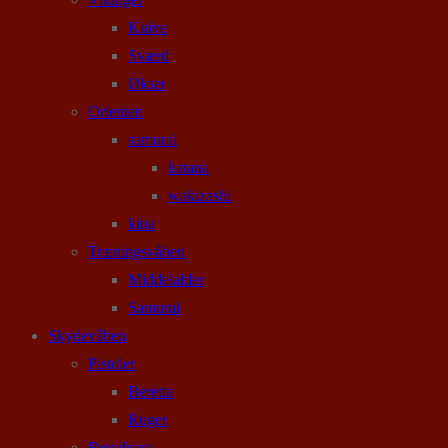
Knive
Sværd
Økser
Orienten
samurai
katana
wakizashi
kina
Træningsvåben
Middelalder
Samurai
Skydevåben
Pistoler
Beretta
Ruger
Revolvere