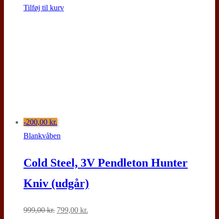
Tilføj til kurv
-200,00
kr.
Blankvåben
Cold Steel, 3V Pendleton Hunter
Kniv (udgår)
Den
Den
999,00
kr.
799,00
kr.