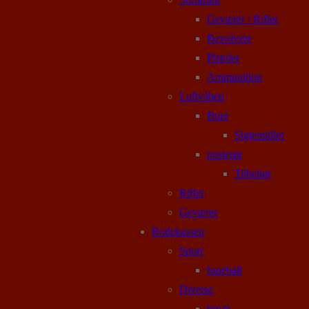
Geværer / Rifler
Revolvere
Pistoler
Ammunition
Luftvåben
Buer
Sigtemidler
pusterør
Tilbehør
Rifler
Geværer
Rodekassen
Sport
baseball
Diverse
brugt