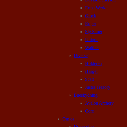
Erma Werke
Glock
Ruger
Sig Sauer
Unique
Walther
Diverse
Holderen
iTarget
Scatt
Justra Trezory
Bueskydning
Avalon Archery
Core
Om os
Hvem vi er