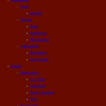
Sport
baseball
Diverse
brugt
rodekassen
Merchandise
Våbenskabe
Pistolskabe
Geværskabe
Brands
Blankvåben
CL Seifert
Cold Steel
Never Unarmed
SOG
Skydevåben