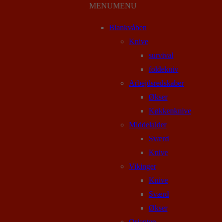
MENU
MENU
Blankvåben
Knive
survival
foldekniv
Arbejdsredskaber
Økser
Køkkenknive
Middelalder
Sværd
Knive
Vikinger
Knive
Sværd
Økser
Orienten