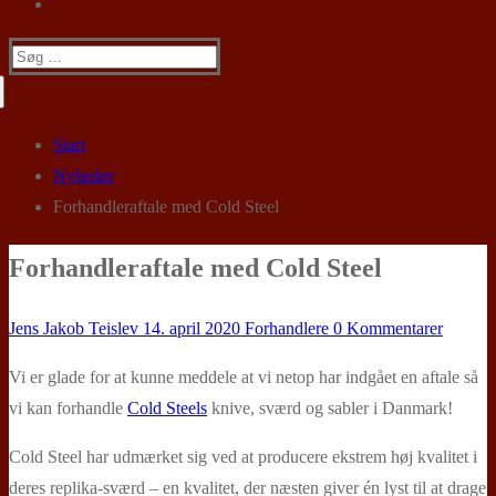
Søg
efter:
Start
Nyheder
Forhandleraftale med Cold Steel
Forhandleraftale med Cold Steel
Jens Jakob Teislev
14. april 2020
Forhandlere
0 Kommentarer
Vi er glade for at kunne meddele at vi netop har indgået en aftale så
vi kan forhandle
Cold Steels
knive, sværd og sabler i Danmark!
Cold Steel har udmærket sig ved at producere ekstrem høj kvalitet i
deres replika-sværd – en kvalitet, der næsten giver én lyst til at drage