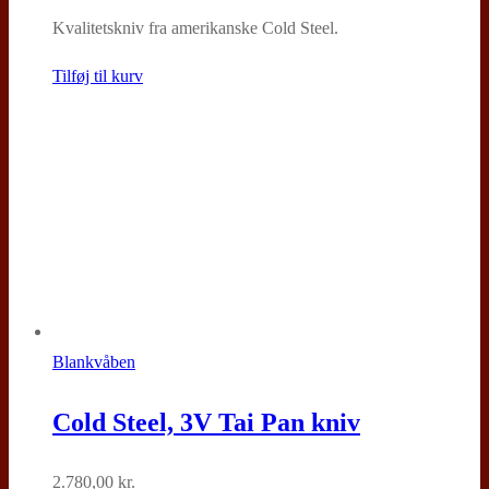
oprindelige
aktuelle
Kvalitetskniv fra amerikanske Cold Steel.
pris
pris
var:
er:
Tilføj til kurv
999,00 kr..
799,00 kr..
Blankvåben
Cold Steel, 3V Tai Pan kniv
2.780,00
kr.