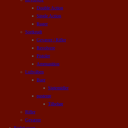
Double Action
Single Action
Ruger
Sortkrudt
Geværer / Rifler
Revolvere
Pistoler
Ammunition
Luftvåben
Buer
Sigtemidler
pusterør
Tilbehør
Rifler
Geværer
Rodekassen