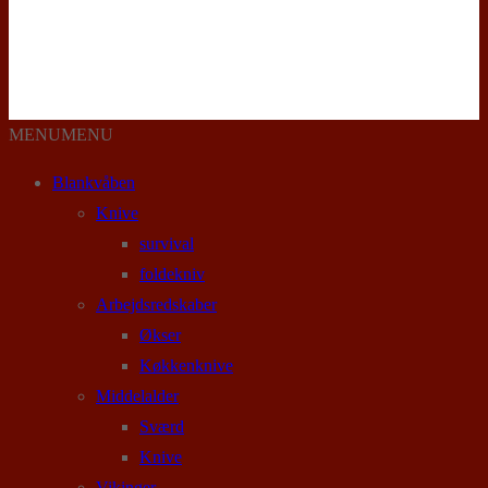
MENU
MENU
Blankvåben
Knive
survival
foldekniv
Arbejdsredskaber
Økser
Køkkenknive
Middelalder
Sværd
Knive
Vikinger