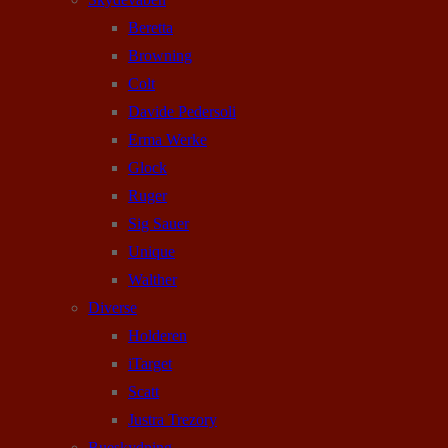
Beretta
Browning
Colt
Davide Pedersoli
Erma Werke
Glock
Ruger
Sig Sauer
Unique
Walther
Diverse
Holderen
iTarget
Scatt
Justra Trezory
Bueskydning