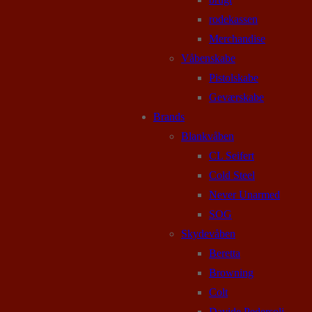
rodekassen
Merchandise
Våbenskabe
Pistolskabe
Geværskabe
Brands
Blankvåben
CL Seifert
Cold Steel
Never Unarmed
SOG
Skydevåben
Beretta
Browning
Colt
Davide Pedersoli