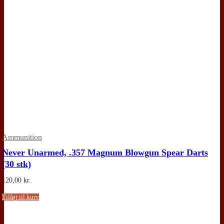
Ammunition
Never Unarmed, .357 Magnum Blowgun Spear Darts
(30 stk)
120,00
kr.
Tilføj til kurv