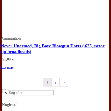
Ammunition
Never Unarmed, Big Bore Blowgun Darts (.625, razor
tip broadheads)
295,00
kr.
Læs mere
1
2
→
Products
search
Nøgleord