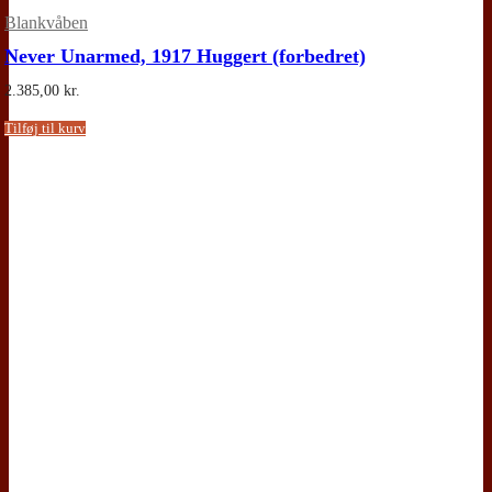
Blankvåben
Never Unarmed, 1917 Huggert (forbedret)
2.385,00
kr.
Tilføj til kurv