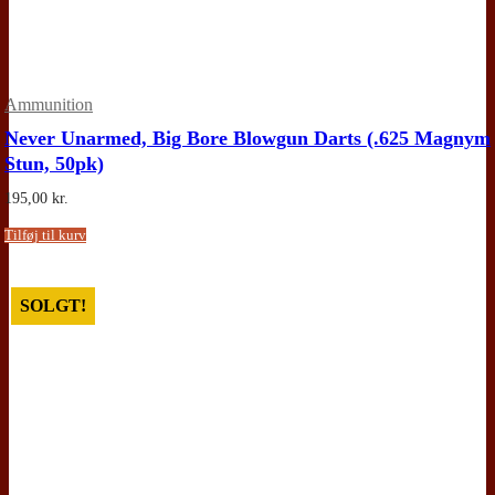
Ammunition
Never Unarmed, Big Bore Blowgun Darts (.625 Magnym
Stun, 50pk)
195,00
kr.
Tilføj til kurv
SOLGT!