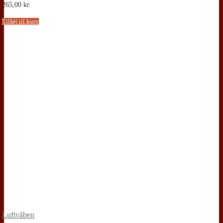
265,00
kr.
Tilføj til kurv
Luftvåben