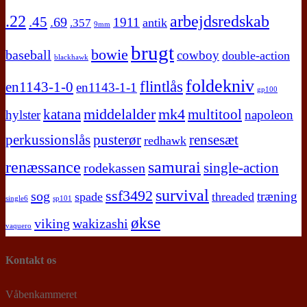
.22
arbejdsredskab
.45
.69
1911
antik
.357
9mm
brugt
bowie
baseball
cowboy
double-action
blackhawk
foldekniv
flintlås
en1143-1-0
en1143-1-1
gp100
middelalder
mk4
katana
multitool
hylster
napoleon
perkussionslås
pusterør
rensesæt
redhawk
renæssance
samurai
single-action
rodekassen
survival
ssf3492
sog
træning
spade
threaded
single6
sp101
økse
viking
wakizashi
vaquero
Kontakt os
Våbenkammeret