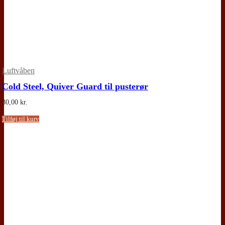
Luftvåben
Cold Steel, Quiver Guard til pusterør
30,00
kr.
Tilføj til kurv