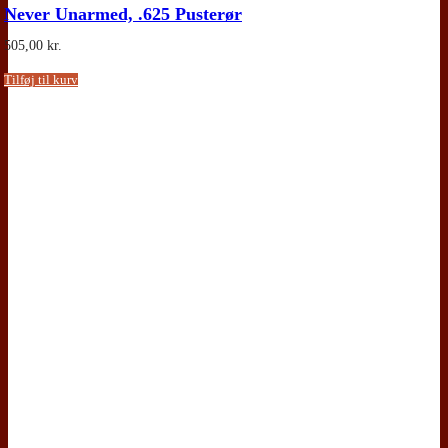
Never Unarmed, .625 Pusterør
505,00
kr.
Tilføj til kurv