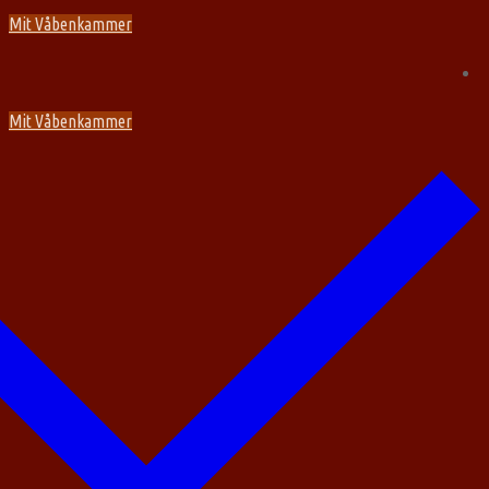
Spring
Menu
Luk
Mit Våbenkammer
til
indhold
Mit Våbenkammer