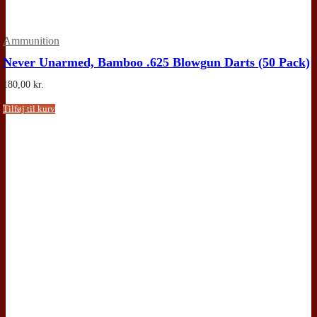
Ammunition
Never Unarmed, Bamboo .625 Blowgun Darts (50 Pack)
180,00
kr.
Tilføj til kurv