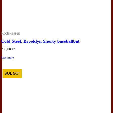
Rodekassen
Cold Steel, Brooklyn Shorty baseballbat
250,00
kr.
Læs mere
SOLGT!