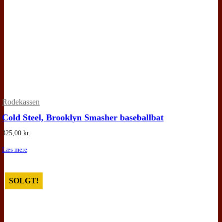
Rodekassen
Cold Steel, Brooklyn Smasher baseballbat
325,00
kr.
Læs mere
SOLGT!