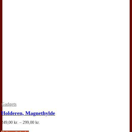
Gadgets
Holderen, Magnethylde
Prisinterval:
249,00
kr.
–
299,00
kr.
249,00 kr.
til
Dette