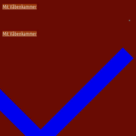
Spring
Menu
Luk
Mit Våbenkammer
til
indhold
Mit Våbenkammer