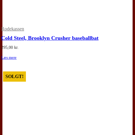
Rodekassen
Cold Steel, Brooklyn Crusher baseballbat
295,00
kr.
Læs mere
SOLGT!