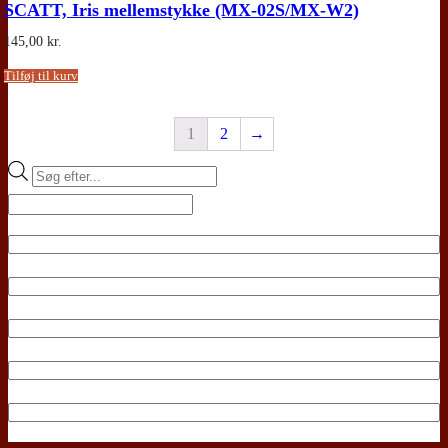
SCATT, Iris mellemstykke (MX-02S/MX-W2)
145,00
kr.
Tilføj til kurv
1
2
→
Products
search