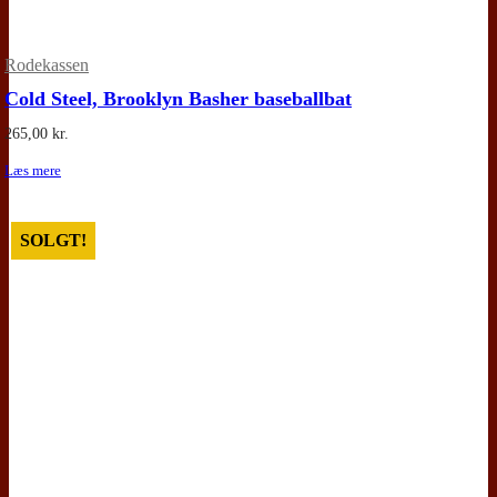
Rodekassen
Cold Steel, Brooklyn Basher baseballbat
265,00
kr.
Læs mere
SOLGT!