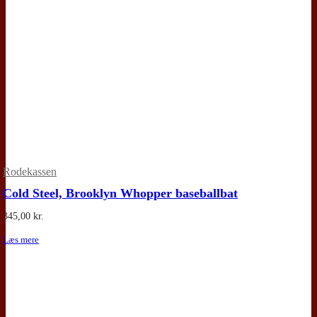
Rodekassen
Cold Steel, Brooklyn Whopper baseballbat
345,00
kr.
Læs mere