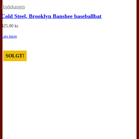
Rodekassen
Cold Steel, Brooklyn Banshee baseballbat
425,00
kr.
Læs mere
SOLGT!