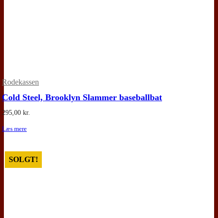
Rodekassen
Cold Steel, Brooklyn Slammer baseballbat
295,00
kr.
Læs mere
SOLGT!