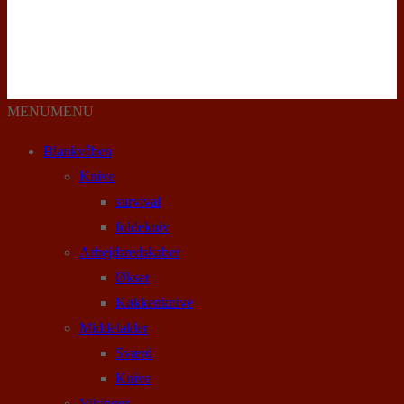
MENU
MENU
Blankvåben
Knive
survival
foldekniv
Arbejdsredskaber
Økser
Køkkenknive
Middelalder
Sværd
Knive
Vikinger