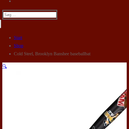
Søg
efter:
Start
Shop
Cold Steel, Brooklyn Banshee baseballbat
🔍