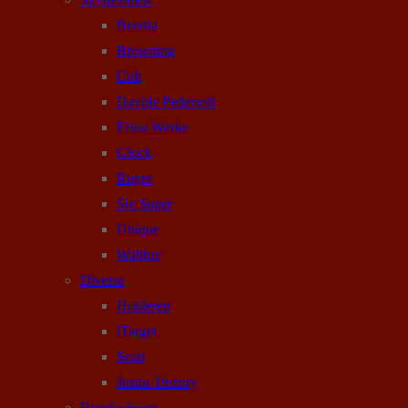
Beretta
Browning
Colt
Davide Pedersoli
Erma Werke
Glock
Ruger
Sig Sauer
Unique
Walther
Diverse
Holderen
iTarget
Scatt
Justra Trezory
Bueskydning