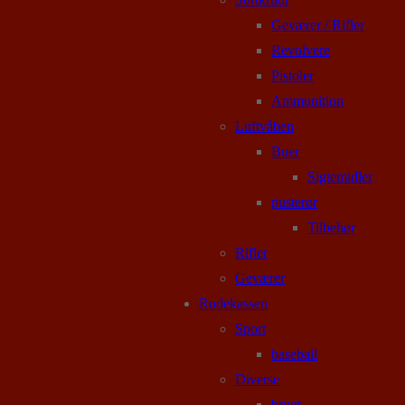
Geværer / Rifler
Revolvere
Pistoler
Ammunition
Luftvåben
Buer
Sigtemidler
pusterør
Tilbehør
Rifler
Geværer
Rodekassen
Sport
baseball
Diverse
brugt