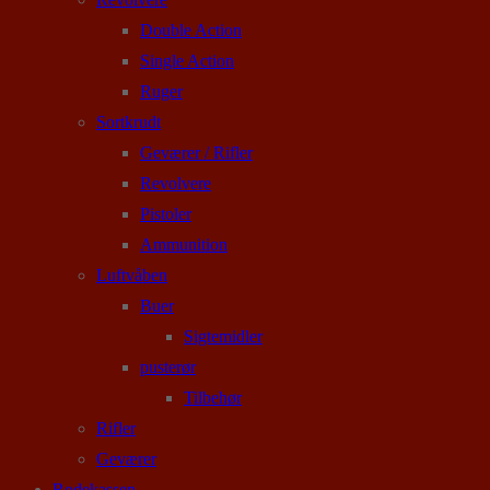
Double Action
Single Action
Ruger
Sortkrudt
Geværer / Rifler
Revolvere
Pistoler
Ammunition
Luftvåben
Buer
Sigtemidler
pusterør
Tilbehør
Rifler
Geværer
Rodekassen