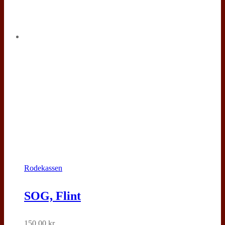
kan
vælges
på
varesiden
Rodekassen
SOG, Flint
150,00
kr.