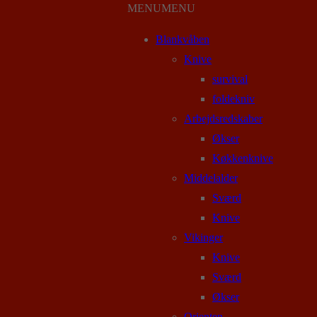
MENU
MENU
Blankvåben
Knive
survival
foldekniv
Arbejdsredskaber
Økser
Køkkenknive
Middelalder
Sværd
Knive
Vikinger
Knive
Sværd
Økser
Orienten