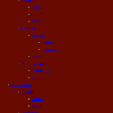
Knive
Sværd
Økser
Orienten
samurai
katana
wakizashi
kina
Træningsvåben
Middelalder
Samurai
Skydevåben
Pistoler
Beretta
Ruger
Revolvere