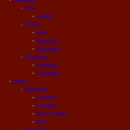
Sport
baseball
Diverse
brugt
rodekassen
Merchandise
Våbenskabe
Pistolskabe
Geværskabe
Brands
Blankvåben
CL Seifert
Cold Steel
Never Unarmed
SOG
Skydevåben