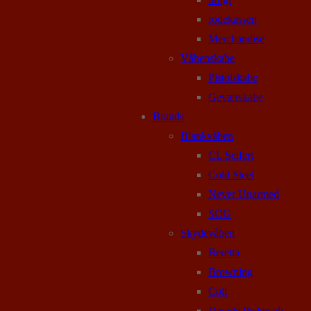
rodekassen
Merchandise
Våbenskabe
Pistolskabe
Geværskabe
Brands
Blankvåben
CL Seifert
Cold Steel
Never Unarmed
SOG
Skydevåben
Beretta
Browning
Colt
Davide Pedersoli