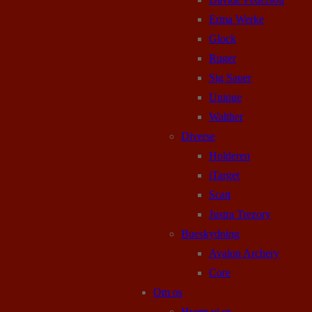
Erma Werke
Glock
Ruger
Sig Sauer
Unique
Walther
Diverse
Holderen
iTarget
Scatt
Justra Trezory
Bueskydning
Avalon Archery
Core
Om os
Hvem vi er