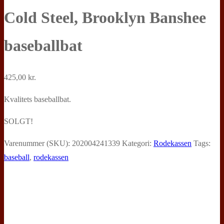
Cold Steel, Brooklyn Banshee
baseballbat
425,00
kr.
Kvalitets baseballbat.
SOLGT!
Varenummer (SKU):
202004241339
Kategori:
Rodekassen
Tags:
baseball
,
rodekassen