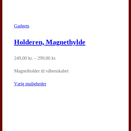
Gadgets
Holderen, Magnethylde
Prisinterval:
249,00
kr.
–
299,00
kr.
249,00 kr.
Magnetholder til våbenskabet
til
299,00 kr.
Dette
Vælg muligheder
vare
har
flere
varianter.
Mulighederne