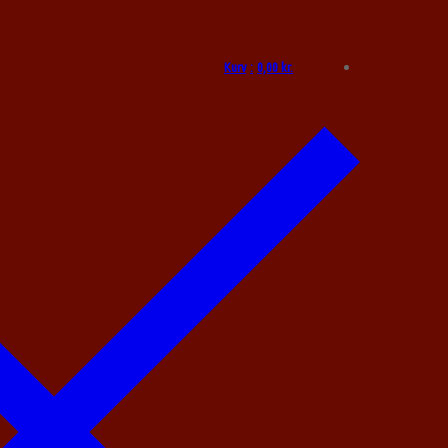
Kurv
:
0,00
kr.