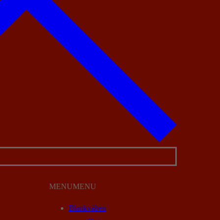
MENU
MENU
Blankvåben