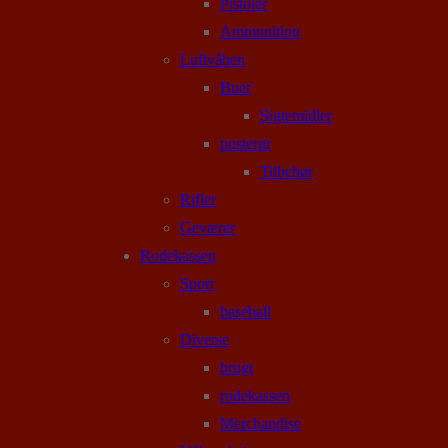
Pistoler
Ammunition
Luftvåben
Buer
Sigtemidler
pusterør
Tilbehør
Rifler
Geværer
Rodekassen
Sport
baseball
Diverse
brugt
rodekassen
Merchandise