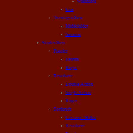
wakizashi
kina
Træningsvåben
Middelalder
Samurai
Skydevåben
Pistoler
Beretta
Ruger
Revolvere
Double Action
Single Action
Ruger
Sortkrudt
Geværer / Rifler
Revolvere