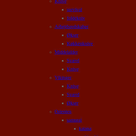
Knive
survival
foldekniv
Arbejdsredskaber
Økser
Køkkenknive
Middelalder
Sværd
Knive
Vikinger
Knive
Sværd
Økser
Orienten
samurai
katana