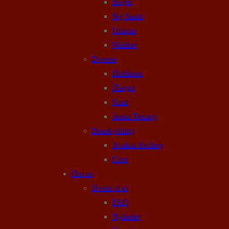
Ruger
Sig Sauer
Unique
Walther
Diverse
Holderen
iTarget
Scatt
Justra Trezory
Bueskydning
Avalon Archery
Core
Om os
Hvem vi er
FAQ
Nyheder