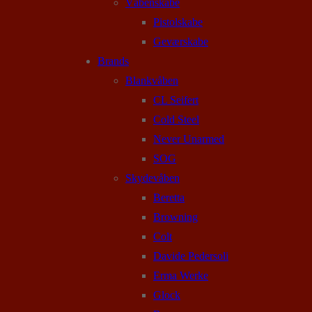
Våbenskabe
Pistolskabe
Geværskabe
Brands
Blankvåben
CL Seifert
Cold Steel
Never Unarmed
SOG
Skydevåben
Beretta
Browning
Colt
Davide Pedersoli
Erma Werke
Glock