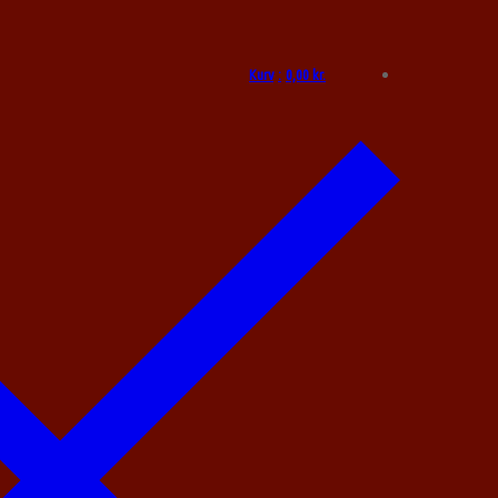
Kurv
:
0,00
kr.