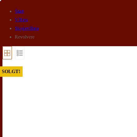
Start
Våben
Skydevåben
Revolvere
SOLGT!