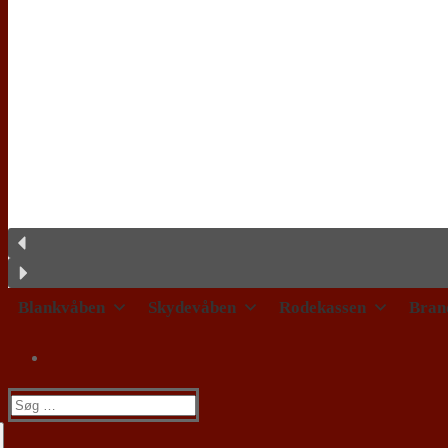
Blankvåben
Skydevåben
Rodekassen
Bran
Søg
efter: