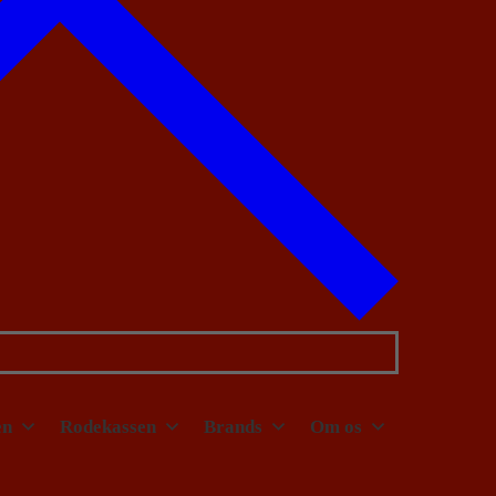
en
Rodekassen
Brands
Om os