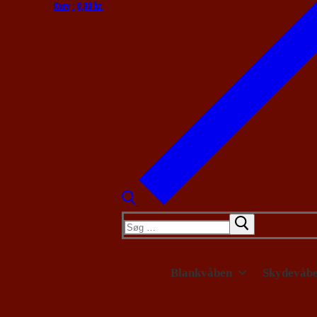
Kurv
:
0,00
kr.
Søg
efter:
Blankvåben
Skydevåb