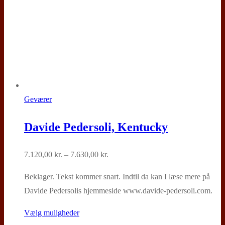
Geværer
Davide Pedersoli, Kentucky
Prisinterval:
7.120,00
kr.
–
7.630,00
kr.
7.120,00 kr.
Beklager. Tekst kommer snart. Indtil da kan I læse mere på
til
Davide Pedersolis hjemmeside www.davide-pedersoli.com.
7.630,00 kr.
Dette
Vælg muligheder