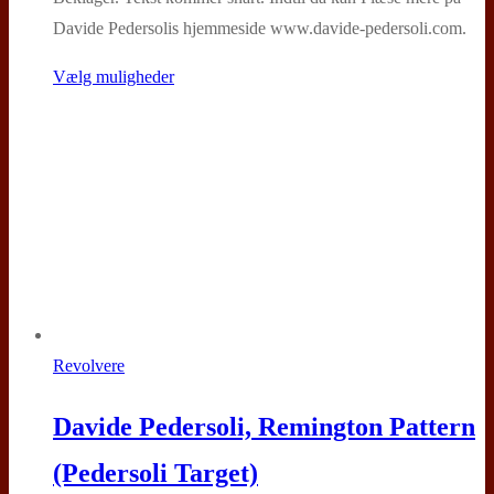
til
Davide Pedersolis hjemmeside www.davide-pedersoli.com.
6.610,00 kr.
Dette
Vælg muligheder
vare
har
flere
varianter.
Mulighederne
kan
vælges
på
varesiden
Revolvere
Davide Pedersoli, Remington Pattern
(Pedersoli Target)