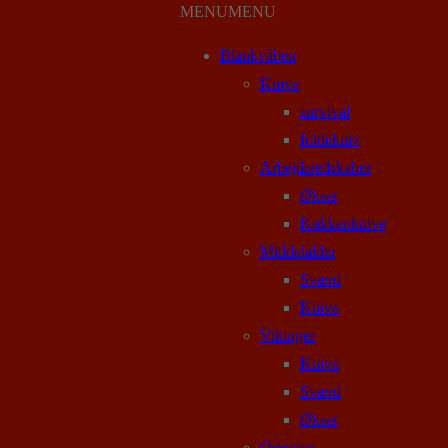
MENU
MENU
Blankvåben
Knive
survival
foldekniv
Arbejdsredskaber
Økser
Køkkenknive
Middelalder
Sværd
Knive
Vikinger
Knive
Sværd
Økser
Orienten