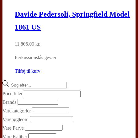
Davide Pedersoli, Springfield Model
1861 US
11.805,00
kr.
Perkussionslås gevær
Tilføj til kurv
Products
search
Price filter
Brands
Varekategorier
Varenøgleord
Vare Farve
Vare Kaliber