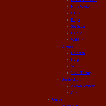
Erma Werke
Glock
Ruger
Sig Sauer
Unique
Walther
Diverse
Holderen
iTarget
Scatt
Justra Trezory
Bueskydning
Avalon Archery
Core
Om os
Hvem vi er