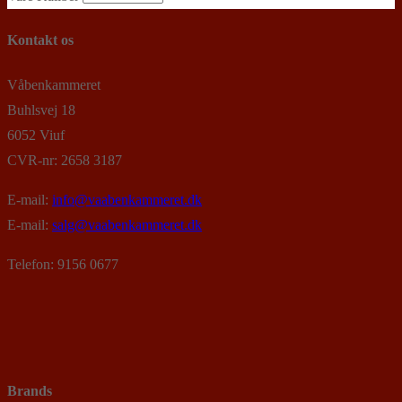
Kontakt os
Våbenkammeret
Buhlsvej 18
6052 Viuf
CVR-nr: 2658 3187
E-mail:
info@vaabenkammeret.dk
E-mail:
salg@vaabenkammeret.dk
Telefon: 9156 0677
Brands