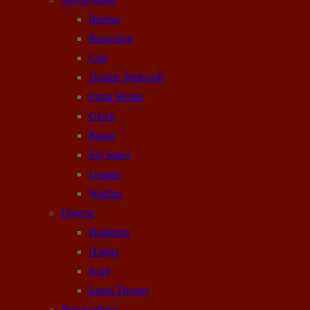
Beretta
Browning
Colt
Davide Pedersoli
Erma Werke
Glock
Ruger
Sig Sauer
Unique
Walther
Diverse
Holderen
iTarget
Scatt
Justra Trezory
Bueskydning