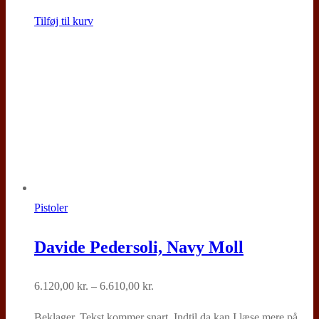
Tilføj til kurv
Pistoler
Davide Pedersoli, Navy Moll
Prisinterval:
6.120,00
kr.
–
6.610,00
kr.
6.120,00 kr.
Beklager. Tekst kommer snart. Indtil da kan I læse mere på