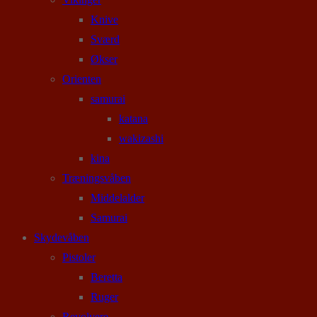
Knive
Sværd
Økser
Orienten
samurai
katana
wakizashi
kina
Træningsvåben
Middelalder
Samurai
Skydevåben
Pistoler
Beretta
Ruger
Revolvere