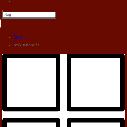
Søg
efter:
Start
perkussionslås