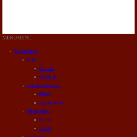
MENU
MENU
Blankvåben
Knive
survival
foldekniv
Arbejdsredskaber
Økser
Køkkenknive
Middelalder
Sværd
Knive
Vikinger