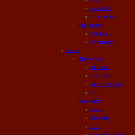
rodekassen
Merchandise
Våbenskabe
Pistolskabe
Geværskabe
Brands
Blankvåben
CL Seifert
Cold Steel
Never Unarmed
SOG
Skydevåben
Beretta
Browning
Colt
Davide Pedersoli