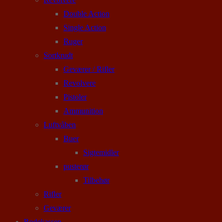
Double Action
Single Action
Ruger
Sortkrudt
Geværer / Rifler
Revolvere
Pistoler
Ammunition
Luftvåben
Buer
Sigtemidler
pusterør
Tilbehør
Rifler
Geværer
Rodekassen