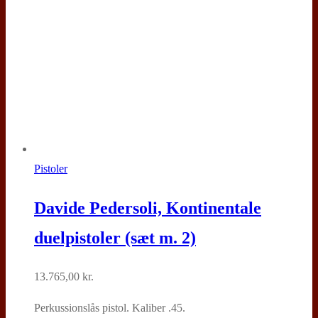
vare
har
flere
varianter.
Mulighederne
kan
vælges
på
varesiden
Pistoler
Davide Pedersoli, Kontinentale
duelpistoler (sæt m. 2)
13.765,00
kr.
Perkussionslås pistol. Kaliber .45.