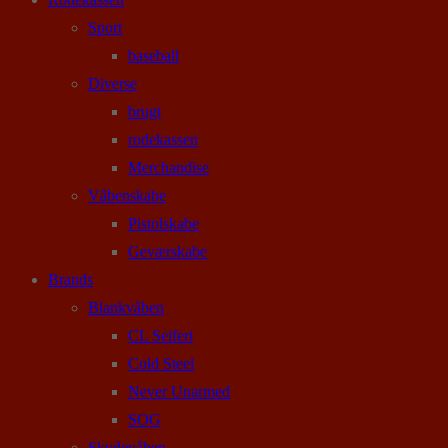
Sport
baseball
Diverse
brugt
rodekassen
Merchandise
Våbenskabe
Pistolskabe
Geværskabe
Brands
Blankvåben
CL Seifert
Cold Steel
Never Unarmed
SOG
Skydevåben