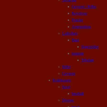
Geværer / Rifler
Revolvere
Pistoler
Ammunition
Luftvåben
Buer
Sigtemidler
pusterør
Tilbehør
Rifler
Geværer
Rodekassen
Sport
baseball
Diverse
brugt