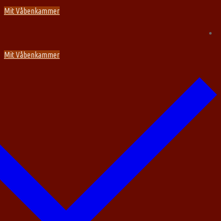
Spring
Menu
Luk
Mit Våbenkammer
til
indhold
Mit Våbenkammer