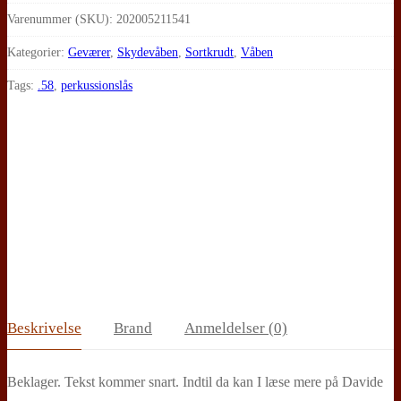
Springfield
Varenummer (SKU):
202005211541
Model
Kategorier:
Geværer
,
Skydevåben
,
Sortkrudt
,
Våben
1861
Tags:
.58
,
perkussionslås
US
antal
Beskrivelse
Brand
Anmeldelser (0)
Beklager. Tekst kommer snart. Indtil da kan I læse mere på Davide