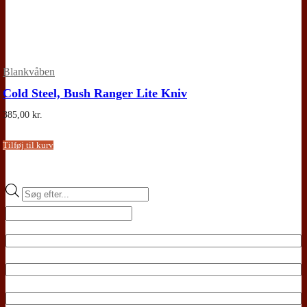
Blankvåben
Cold Steel, Bush Ranger Lite Kniv
385,00
kr.
Tilføj til kurv
Products
search