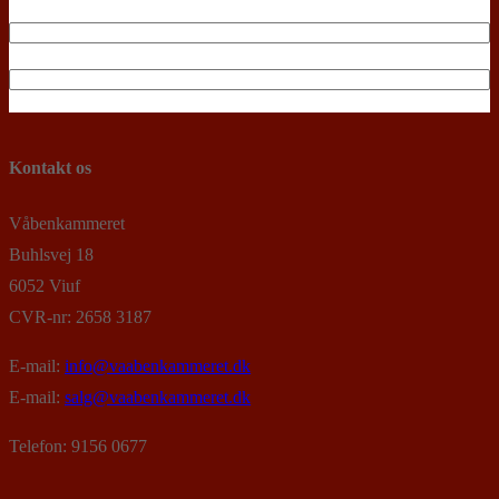
Kontakt os
Våbenkammeret
Buhlsvej 18
6052 Viuf
CVR-nr: 2658 3187
E-mail:
info@vaabenkammeret.dk
E-mail:
salg@vaabenkammeret.dk
Telefon: 9156 0677