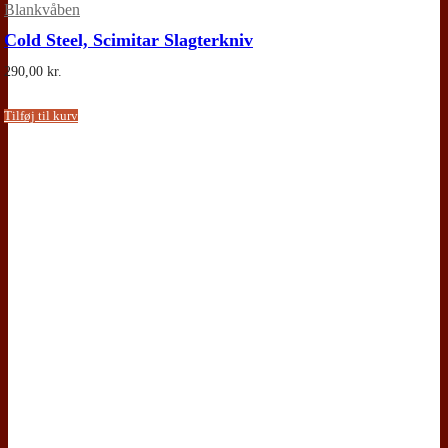
Blankvåben
Cold Steel, Scimitar Slagterkniv
290,00
kr.
Tilføj til kurv