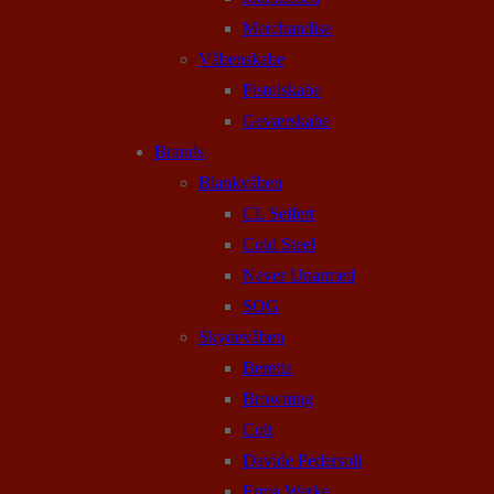
Merchandise
Våbenskabe
Pistolskabe
Geværskabe
Brands
Blankvåben
CL Seifert
Cold Steel
Never Unarmed
SOG
Skydevåben
Beretta
Browning
Colt
Davide Pedersoli
Erma Werke