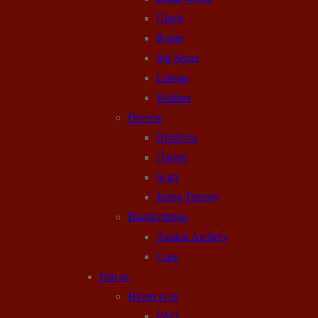
Glock
Ruger
Sig Sauer
Unique
Walther
Diverse
Holderen
iTarget
Scatt
Justra Trezory
Bueskydning
Avalon Archery
Core
Om os
Hvem vi er
FAQ