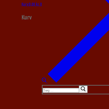
Kurv
:
0,00
kr.
0
Kurv
Søg
efter: