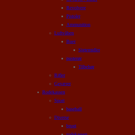
Revolvere
Pistoler
Ammunition
Luftvåben
Buer
Sigtemidler
pusterør
Tilbehør
Rifler
Geværer
Rodekassen
Sport
baseball
Diverse
brugt
rodekassen