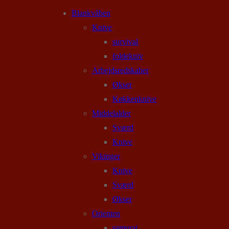
Blankvåben
Knive
survival
foldekniv
Arbejdsredskaber
Økser
Køkkenknive
Middelalder
Sværd
Knive
Vikinger
Knive
Sværd
Økser
Orienten
samurai