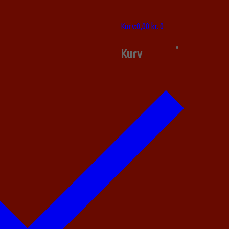
Kurv
:
0,00
kr.
0
Kurv