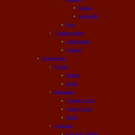
katana
wakizashi
kina
Træningsvåben
Middelalder
Samurai
Skydevåben
Pistoler
Beretta
Ruger
Revolvere
Double Action
Single Action
Ruger
Sortkrudt
Geværer / Rifler