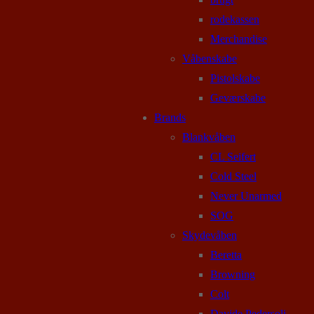
rodekassen
Merchandise
Våbenskabe
Pistolskabe
Geværskabe
Brands
Blankvåben
CL Seifert
Cold Steel
Never Unarmed
SOG
Skydevåben
Beretta
Browning
Colt
Davide Pedersoli