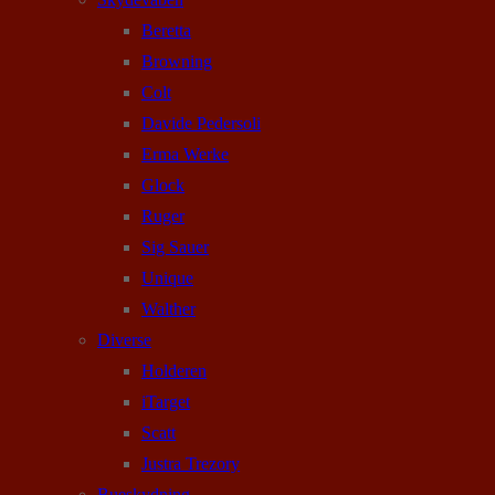
Beretta
Browning
Colt
Davide Pedersoli
Erma Werke
Glock
Ruger
Sig Sauer
Unique
Walther
Diverse
Holderen
iTarget
Scatt
Justra Trezory
Bueskydning