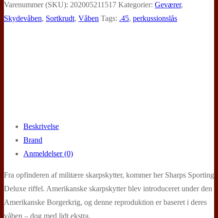
1874
Varenummer (SKU):
202005211517
Kategorier:
Geværer
,
Sharps
Skydevåben
,
Sortkrudt
,
Våben
Tags:
.45
,
perkussionslås
Sporting
Nr.
3
Deluxe
antal
Beskrivelse
Brand
Anmeldelser (0)
Fra opfinderen af militære skarpskytter, kommer her Sharps Sporting
Deluxe riffel. Amerikanske skarpskytter blev introduceret under den
Amerikanske Borgerkrig, og denne reproduktion er baseret i deres
våben – dog med lidt ekstra.