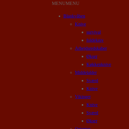
MENU
MENU
Blankvåben
Knive
survival
foldekniv
Arbejdsredskaber
Økser
Køkkenknive
Middelalder
Sværd
Knive
Vikinger
Knive
Sværd
Økser
Orienten