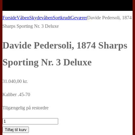
Forside
Våben
Skydevåben
Sortkrudt
Geværer
Davide Pedersoli, 1874
Sharps Sporting Nr. 3 Deluxe
Davide Pedersoli, 1874 Sharps
Sporting Nr. 3 Deluxe
31.040,00
kr.
Kaliber .45-70
Tilgængelig på restordre
Davide
Pedersoli,
Tilføj til kurv