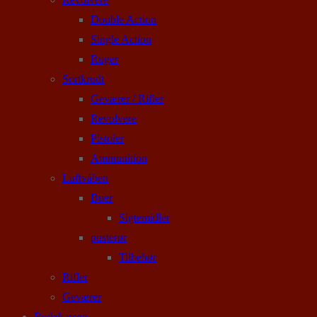
Double Action
Single Action
Ruger
Sortkrudt
Geværer / Rifler
Revolvere
Pistoler
Ammunition
Luftvåben
Buer
Sigtemidler
pusterør
Tilbehør
Rifler
Geværer
Rodekassen