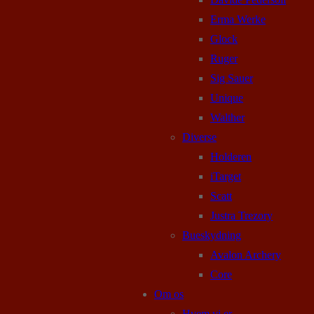
Erma Werke
Glock
Ruger
Sig Sauer
Unique
Walther
Diverse
Holderen
iTarget
Scatt
Justra Trezory
Bueskydning
Avalon Archery
Core
Om os
Hvem vi er