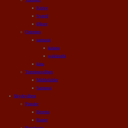
Knive
Sværd
Økser
Orienten
samurai
katana
wakizashi
kina
Træningsvåben
Middelalder
Samurai
Skydevåben
Pistoler
Beretta
Ruger
Revolvere