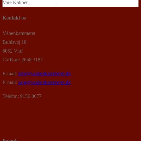
Vare Kaliber
Kontakt os
Våbenkammeret
Buhlsvej 18
6052 Viuf
CVR-nr: 2658 3187
E-mail:
info@vaabenkammeret.dk
E-mail:
salg@vaabenkammeret.dk
Telefon: 9156 0677
Brands