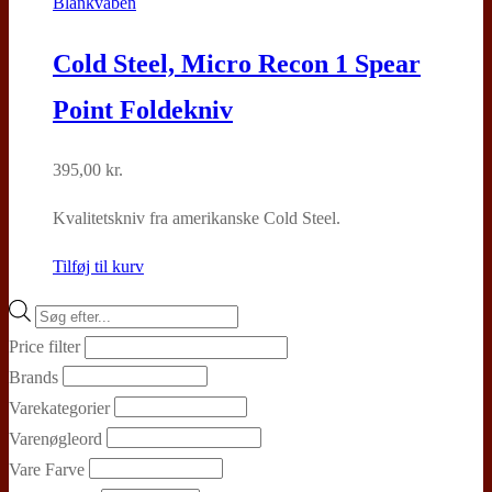
Blankvåben
Cold Steel, Micro Recon 1 Spear
Point Foldekniv
395,00
kr.
Kvalitetskniv fra amerikanske Cold Steel.
Tilføj til kurv
Products
search
Price filter
Brands
Varekategorier
Varenøgleord
Vare Farve