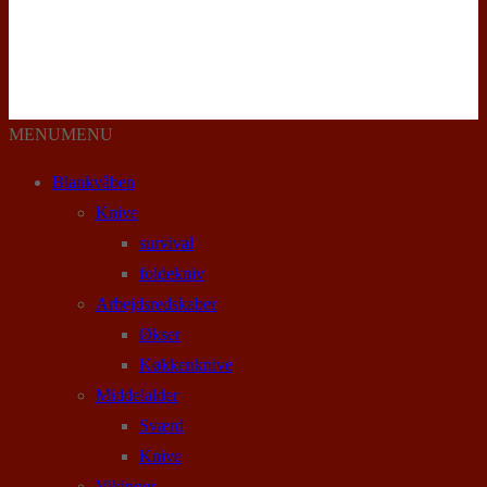
MENU
MENU
Blankvåben
Knive
survival
foldekniv
Arbejdsredskaber
Økser
Køkkenknive
Middelalder
Sværd
Knive
Vikinger