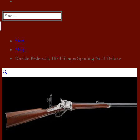
Søg
efter:
Start
Shop
Davide Pedersoli, 1874 Sharps Sporting Nr. 3 Deluxe
🔍