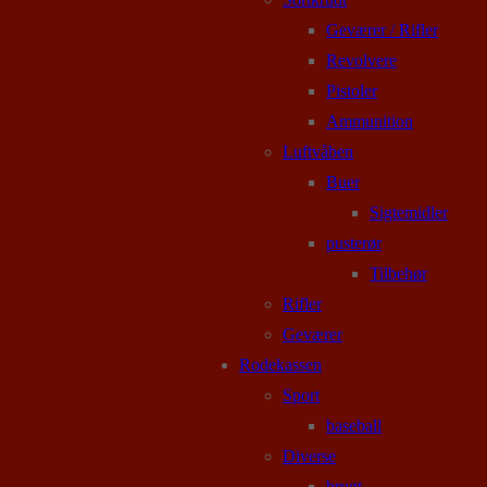
Geværer / Rifler
Revolvere
Pistoler
Ammunition
Luftvåben
Buer
Sigtemidler
pusterør
Tilbehør
Rifler
Geværer
Rodekassen
Sport
baseball
Diverse
brugt