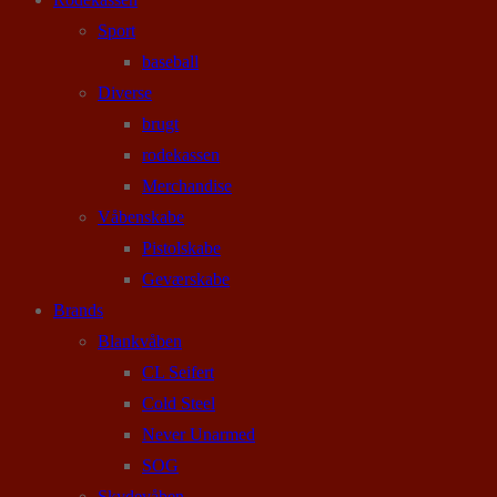
Sport
baseball
Diverse
brugt
rodekassen
Merchandise
Våbenskabe
Pistolskabe
Geværskabe
Brands
Blankvåben
CL Seifert
Cold Steel
Never Unarmed
SOG
Skydevåben