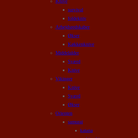
Knive
survival
foldekniv
Arbejdsredskaber
Økser
Køkkenknive
Middelalder
Sværd
Knive
Vikinger
Knive
Sværd
Økser
Orienten
samurai
katana