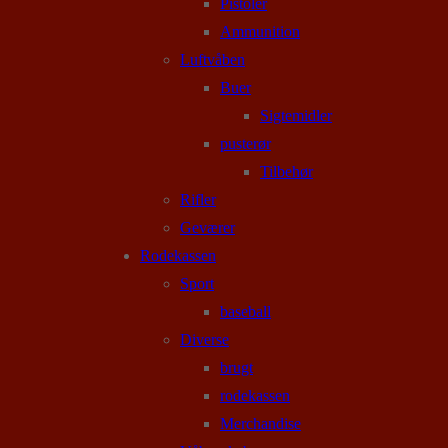
Pistoler
Ammunition
Luftvåben
Buer
Sigtemidler
pusterør
Tilbehør
Rifler
Geværer
Rodekassen
Sport
baseball
Diverse
brugt
rodekassen
Merchandise