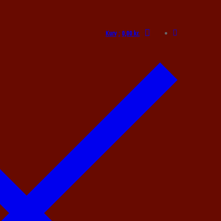
Kurv
:
0,00
kr.