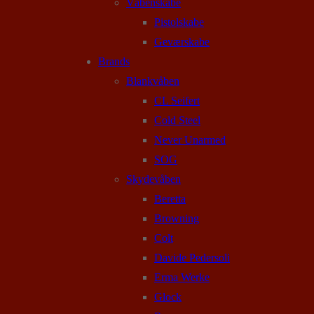
Våbenskabe
Pistolskabe
Geværskabe
Brands
Blankvåben
CL Seifert
Cold Steel
Never Unarmed
SOG
Skydevåben
Beretta
Browning
Colt
Davide Pedersoli
Erma Werke
Glock