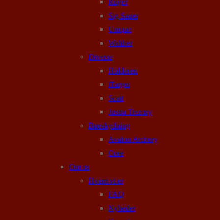
Ruger
Sig Sauer
Unique
Walther
Diverse
Holderen
iTarget
Scatt
Justra Trezory
Bueskydning
Avalon Archery
Core
Om os
Hvem vi er
FAQ
Nyheder