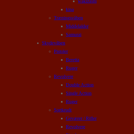
wakizashi
kina
Træningsvåben
Middelalder
Samurai
Skydevåben
Pistoler
Beretta
Ruger
Revolvere
Double Action
Single Action
Ruger
Sortkrudt
Geværer / Rifler
Revolvere