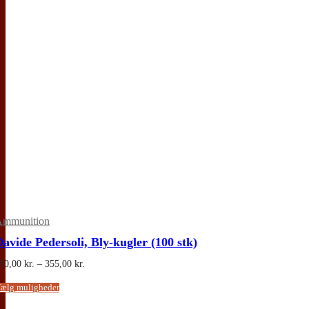
mmunition
avide Pedersoli, Bly-kugler (100 stk)
Prisinterval:
50,00
kr.
–
355,00
kr.
250,00 kr.
til
Dette
ælg muligheder
355,00 kr.
vare