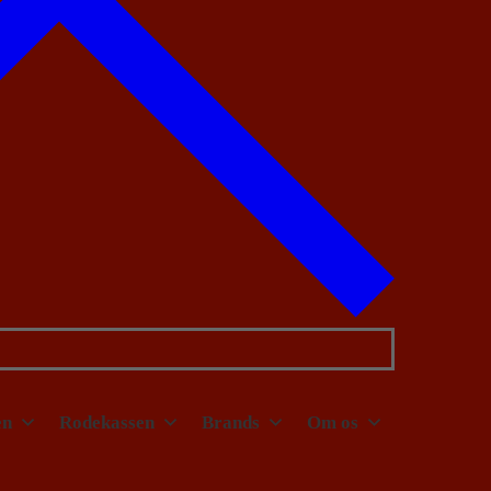
en
Rodekassen
Brands
Om os