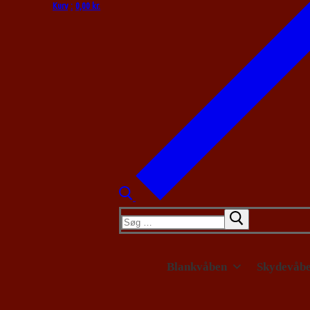
Kurv
:
0,00
kr.
Søg
efter:
Blankvåben
Skydevåb