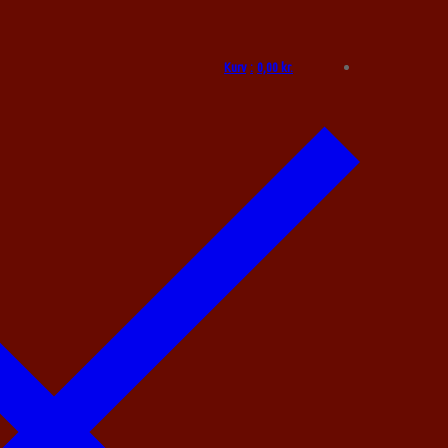
Kurv
:
0,00
kr.