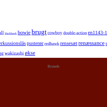
brugt
bowie
en1143-1
ll
cowboy
double-action
blackhawk
renæssance
erkussionslås
pusterør
rensesæt
redhawk
økse
ng
wakizashi
Brands