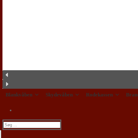
Blankvåben
Skydevåben
Rodekassen
Bran
Søg
efter: