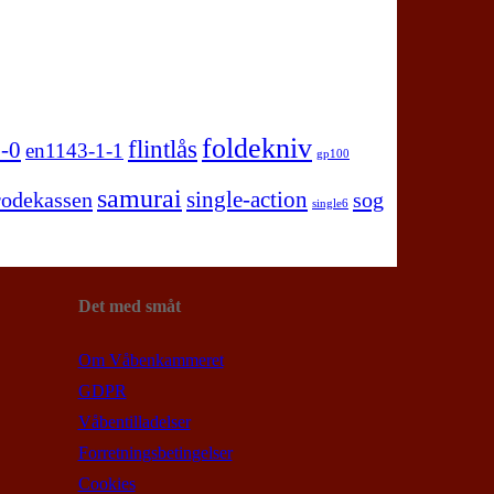
foldekniv
flintlås
-0
en1143-1-1
gp100
samurai
single-action
rodekassen
sog
single6
Det med småt
Om Våbenkammeret
GDPR
Våbentilladelser
Forretningsbetingelser
Cookies