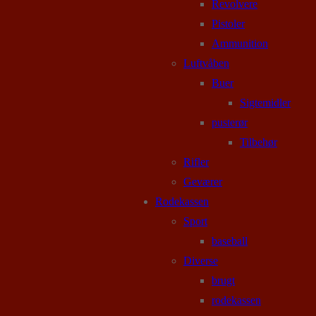
Revolvere
Pistoler
Ammunition
Luftvåben
Buer
Sigtemidler
pusterør
Tilbehør
Rifler
Geværer
Rodekassen
Sport
baseball
Diverse
brugt
rodekassen