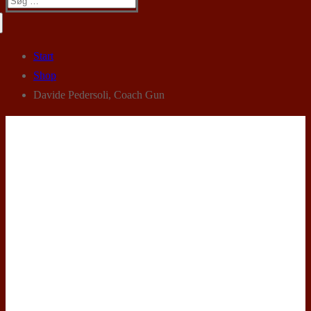
efter:
Start
Shop
Davide Pedersoli, Coach Gun