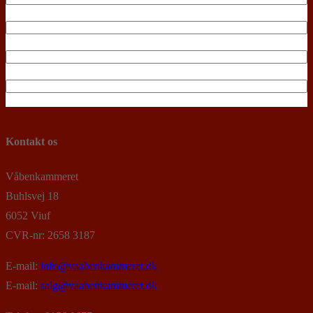
Kontakt os
Våbenkammeret
Buhlsvej 18
6052 Viuf
CVR-nr: 2658 3187
E-mail:
info@vaabenkammeret.dk
E-mail:
salg@vaabenkammeret.dk