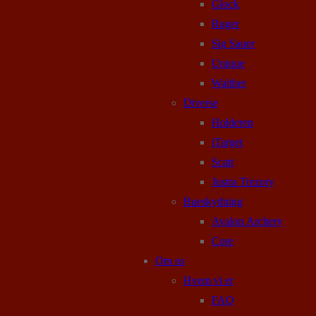
Glock
Ruger
Sig Sauer
Unique
Walther
Diverse
Holderen
iTarget
Scatt
Justra Trezory
Bueskydning
Avalon Archery
Core
Om os
Hvem vi er
FAQ