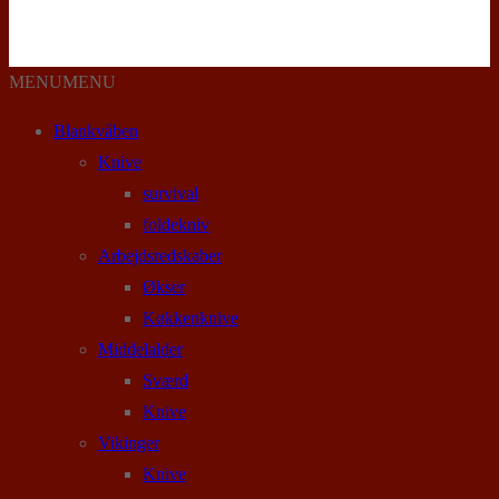
MENU
MENU
Blankvåben
Knive
survival
foldekniv
Arbejdsredskaber
Økser
Køkkenknive
Middelalder
Sværd
Knive
Vikinger
Knive