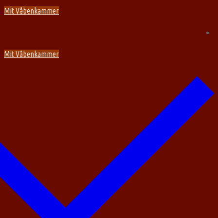
Spring
Menu
Luk
Mit Våbenkammer
til
indhold
Mit Våbenkammer