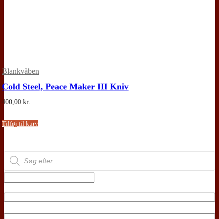
Blankvåben
Cold Steel, Peace Maker III Kniv
400,00
kr.
Tilføj til kurv
Products
search