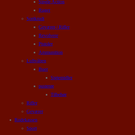
Single Action
Ruger
Sortkrudt
Geværer / Rifler
Revolvere
Pistoler
Ammunition
Luftvåben
Buer
Sigtemidler
pusterør
Tilbehør
Rifler
Geværer
Rodekassen
Sport