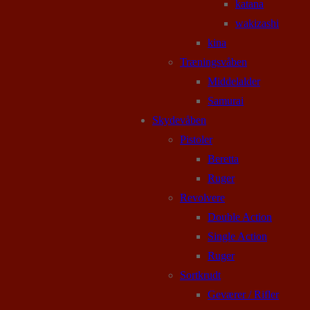
katana
wakizashi
kina
Træningsvåben
Middelalder
Samurai
Skydevåben
Pistoler
Beretta
Ruger
Revolvere
Double Action
Single Action
Ruger
Sortkrudt
Geværer / Rifler