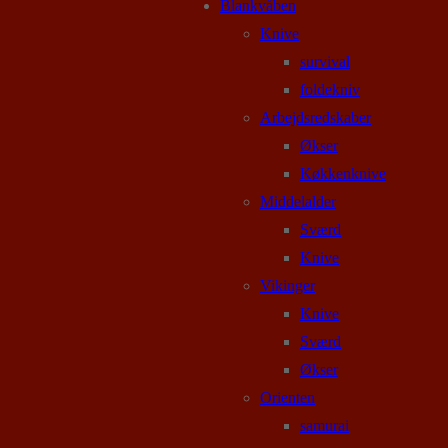
Blankvåben
Knive
survival
foldekniv
Arbejdsredskaber
Økser
Køkkenknive
Middelalder
Sværd
Knive
Vikinger
Knive
Sværd
Økser
Orienten
samurai