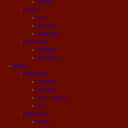
baseball
Diverse
brugt
rodekassen
Merchandise
Våbenskabe
Pistolskabe
Geværskabe
Brands
Blankvåben
CL Seifert
Cold Steel
Never Unarmed
SOG
Skydevåben
Beretta