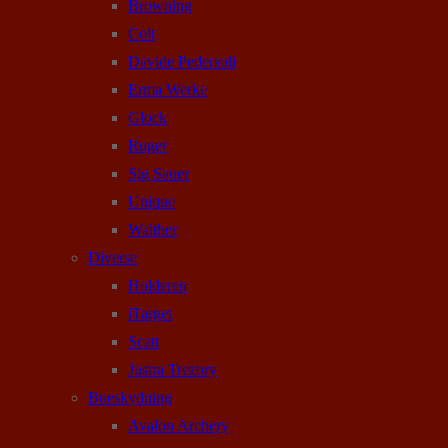
Browning
Colt
Davide Pedersoli
Erma Werke
Glock
Ruger
Sig Sauer
Unique
Walther
Diverse
Holderen
iTarget
Scatt
Justra Trezory
Bueskydning
Avalon Archery