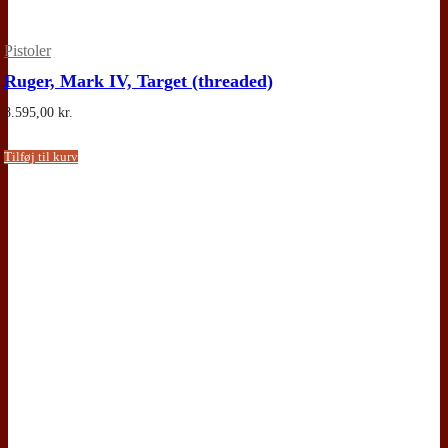
Pistoler
Ruger, Mark IV, Target (threaded)
8.595,00
kr.
Tilføj til kurv