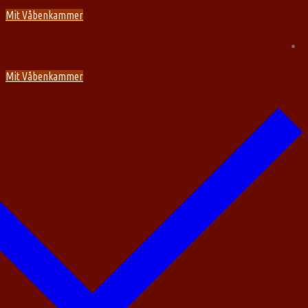
Spring
Menu
Luk
Mit Våbenkammer
til
indhold
Mit Våbenkammer