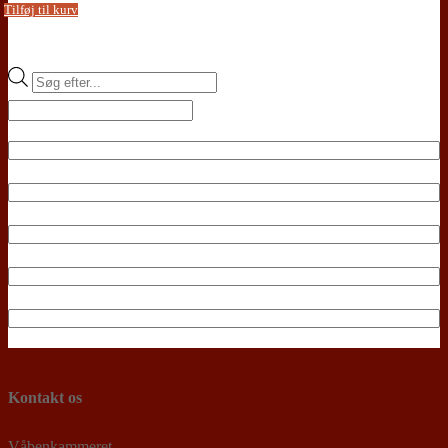
Tilføj til kurv
Products
search
Kontakt os
Våbenkammeret