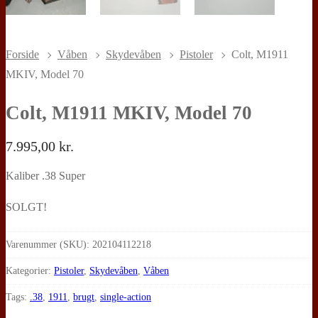
Forside
Våben
Skydevåben
Pistoler
Colt, M1911
MKIV, Model 70
Colt, M1911 MKIV, Model 70
7.995,00
kr.
Kaliber .38 Super
SOLGT!
Varenummer (SKU):
202104112218
Kategorier:
Pistoler
,
Skydevåben
,
Våben
Tags:
.38
,
1911
,
brugt
,
single-action