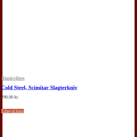
Blankvåben
Cold Steel, Scimitar Slagterkniv
290,00
kr.
Tilføj til kurv