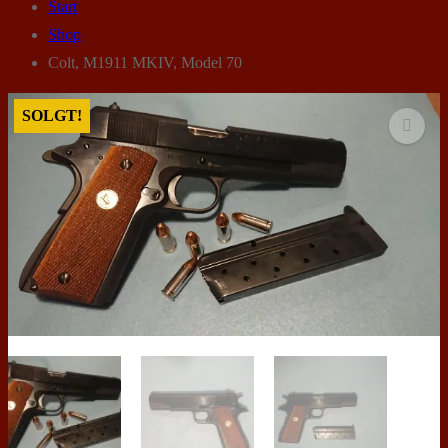
Start
Shop
Colt, M1911 MKIV, Model 70
SOLGT!
🔍