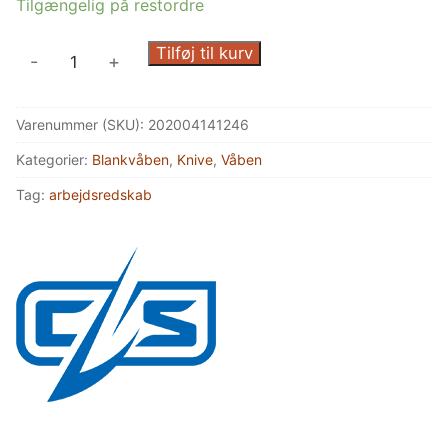
Tilgængelig på restordre
Cold
Tilføj til kurv
-
+
Steel,
Big
Varenummer (SKU):
202004141246
Country
Skinnekniv
Kategorier:
Blankvåben
,
Knive
,
Våben
antal
Tag:
arbejdsredskab