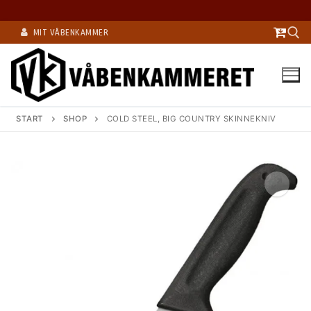
Spring
MIT VÅBENKAMMER
til
indhold
Søg efter:
START
SHOP
COLD STEEL, BIG COUNTRY SKINNEKNIV