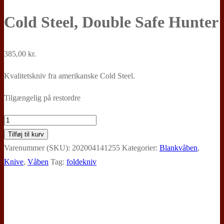
Cold Steel, Double Safe Hunter
385,00
kr.
Kvalitetskniv fra amerikanske Cold Steel.
Tilgængelig på restordre
Cold
Steel,
Tilføj til kurv
Double
Varenummer (SKU):
202004141255
Kategorier:
Blankvåben
,
Safe
Knive
,
Våben
Tag:
foldekniv
Hunter
antal