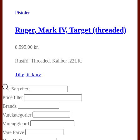
Pistoler
Ruger, Mark IV, Target (threaded)
8.595,00
kr.
Rustfri. Threaded. Kaliber .22LR.
Tilføj til kurv
Products
search
Price filter
Brands
Varekategorier
Varenøgleord
Vare Farve