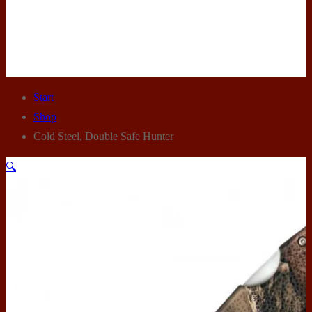
Start
Shop
Cold Steel, Double Safe Hunter
🔍