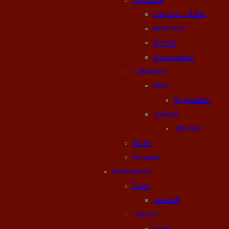
Geværer / Rifler
Revolvere
Pistoler
Ammunition
Luftvåben
Buer
Sigtemidler
pusterør
Tilbehør
Rifler
Geværer
Rodekassen
Sport
baseball
Diverse
brugt