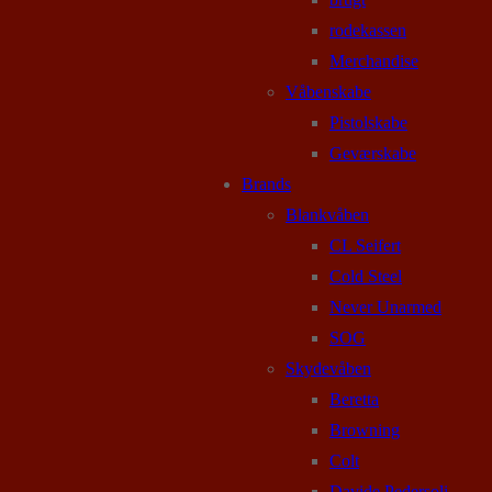
rodekassen
Merchandise
Våbenskabe
Pistolskabe
Geværskabe
Brands
Blankvåben
CL Seifert
Cold Steel
Never Unarmed
SOG
Skydevåben
Beretta
Browning
Colt
Davide Pedersoli