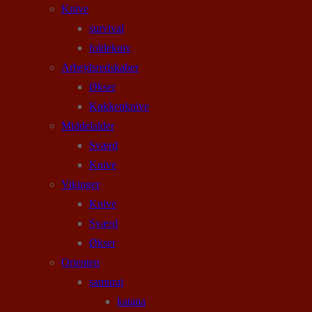
Knive
survival
foldekniv
Arbejdsredskaber
Økser
Køkkenknive
Middelalder
Sværd
Knive
Vikinger
Knive
Sværd
Økser
Orienten
samurai
katana