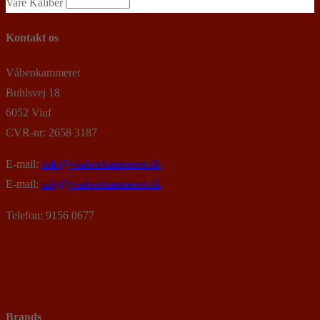
Vare Kaliber
Kontakt os
Våbenkammeret
Buhlsvej 18
6052 Viuf
CVR-nr: 2658 3187
E-mail:
info@vaabenkammeret.dk
E-mail:
salg@vaabenkammeret.dk
Telefon: 9156 0677
Brands