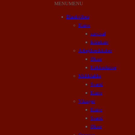
MENU
MENU
Blankvåben
Knive
survival
foldekniv
Arbejdsredskaber
Økser
Køkkenknive
Middelalder
Sværd
Knive
Vikinger
Knive
Sværd
Økser
Orienten