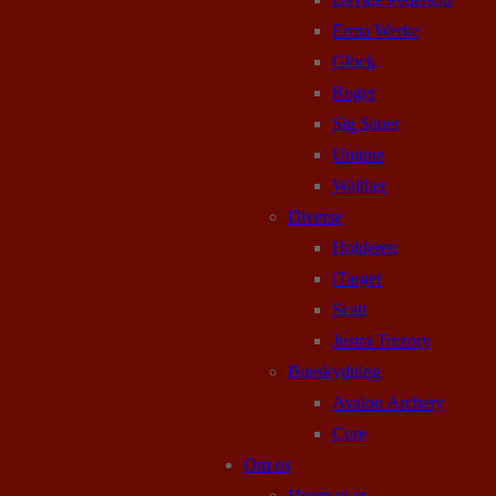
Erma Werke
Glock
Ruger
Sig Sauer
Unique
Walther
Diverse
Holderen
iTarget
Scatt
Justra Trezory
Bueskydning
Avalon Archery
Core
Om os
Hvem vi er