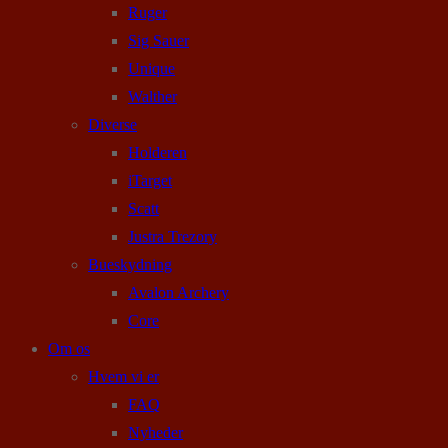
Ruger
Sig Sauer
Unique
Walther
Diverse
Holderen
iTarget
Scatt
Justra Trezory
Bueskydning
Avalon Archery
Core
Om os
Hvem vi er
FAQ
Nyheder