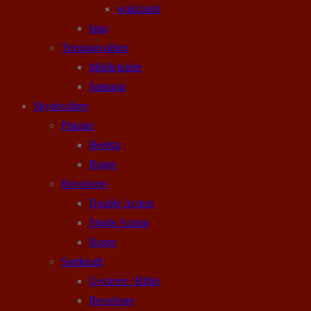
wakizashi
kina
Træningsvåben
Middelalder
Samurai
Skydevåben
Pistoler
Beretta
Ruger
Revolvere
Double Action
Single Action
Ruger
Sortkrudt
Geværer / Rifler
Revolvere