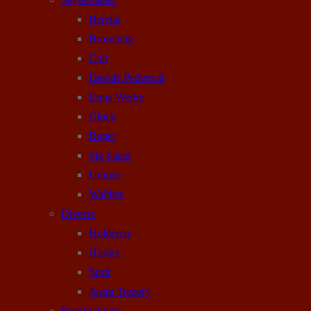
Beretta
Browning
Colt
Davide Pedersoli
Erma Werke
Glock
Ruger
Sig Sauer
Unique
Walther
Diverse
Holderen
iTarget
Scatt
Justra Trezory
Bueskydning