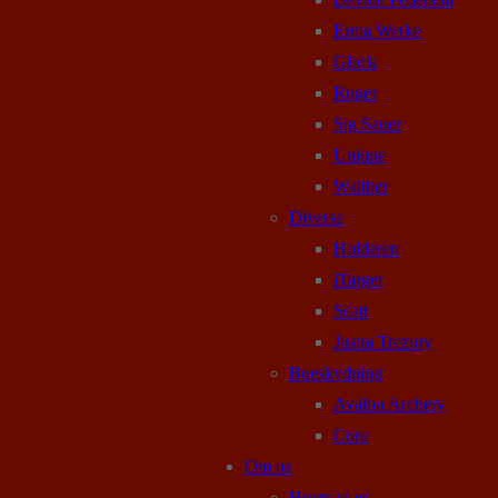
Erma Werke
Glock
Ruger
Sig Sauer
Unique
Walther
Diverse
Holderen
iTarget
Scatt
Justra Trezory
Bueskydning
Avalon Archery
Core
Om os
Hvem vi er