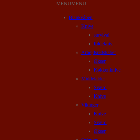
MENU
MENU
Blankvåben
Knive
survival
foldekniv
Arbejdsredskaber
Økser
Køkkenknive
Middelalder
Sværd
Knive
Vikinger
Knive
Sværd
Økser
Orienten