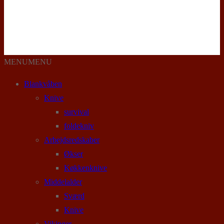
MENU
MENU
Blankvåben
Knive
survival
foldekniv
Arbejdsredskaber
Økser
Køkkenknive
Middelalder
Sværd
Knive
Vikinger