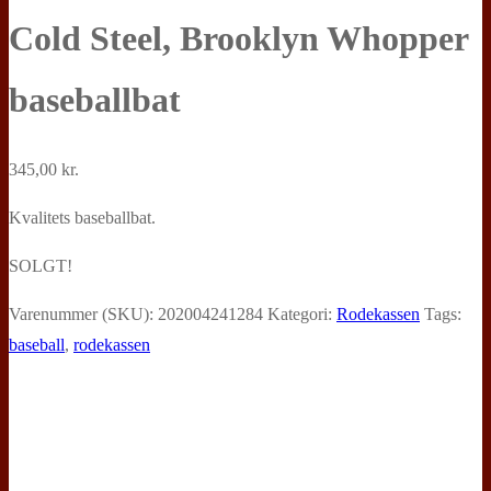
Cold Steel, Brooklyn Whopper
baseballbat
345,00
kr.
Kvalitets baseballbat.
SOLGT!
Varenummer (SKU):
202004241284
Kategori:
Rodekassen
Tags:
baseball
,
rodekassen