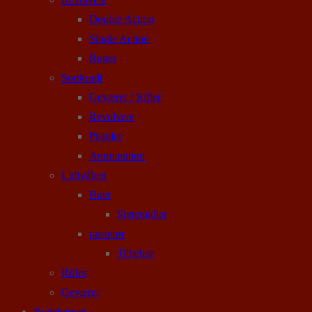
Double Action
Single Action
Ruger
Sortkrudt
Geværer / Rifler
Revolvere
Pistoler
Ammunition
Luftvåben
Buer
Sigtemidler
pusterør
Tilbehør
Rifler
Geværer
Rodekassen