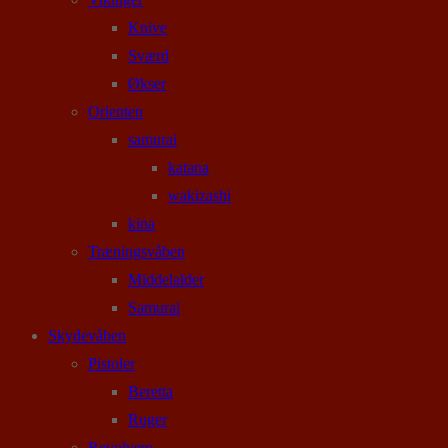
Knive
Sværd
Økser
Orienten
samurai
katana
wakizashi
kina
Træningsvåben
Middelalder
Samurai
Skydevåben
Pistoler
Beretta
Ruger
Revolvere