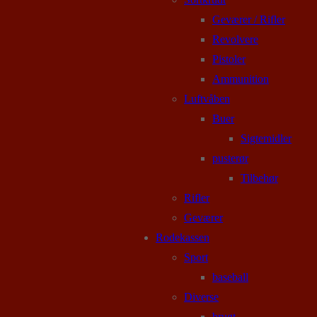
Geværer / Rifler
Revolvere
Pistoler
Ammunition
Luftvåben
Buer
Sigtemidler
pusterør
Tilbehør
Rifler
Geværer
Rodekassen
Sport
baseball
Diverse
brugt