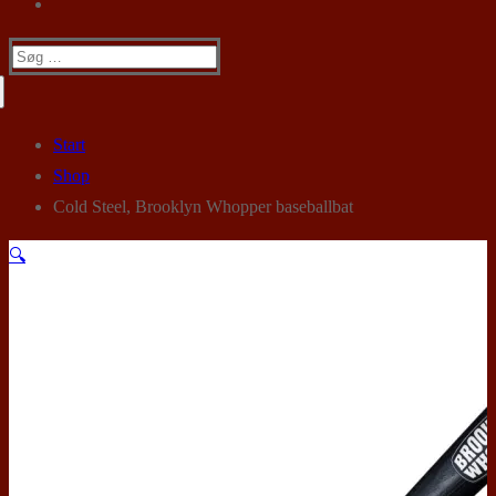
Søg
efter:
Start
Shop
Cold Steel, Brooklyn Whopper baseballbat
🔍