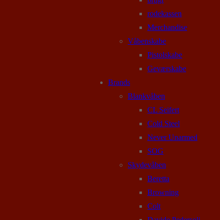
rodekassen
Merchandise
Våbenskabe
Pistolskabe
Geværskabe
Brands
Blankvåben
CL Seifert
Cold Steel
Never Unarmed
SOG
Skydevåben
Beretta
Browning
Colt
Davide Pedersoli