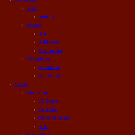
Sport
baseball
Diverse
brugt
rodekassen
Merchandise
Våbenskabe
Pistolskabe
Geværskabe
Brands
Blankvåben
CL Seifert
Cold Steel
Never Unarmed
SOG
Skydevåben