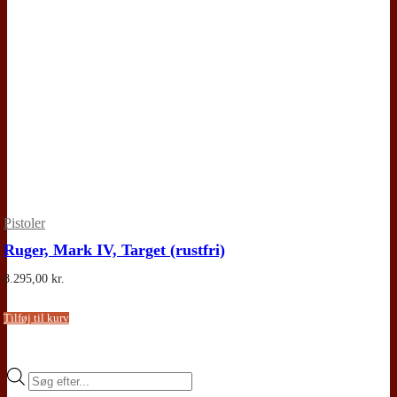
Pistoler
Ruger, Mark IV, Target (rustfri)
8.295,00
kr.
Tilføj til kurv
Products