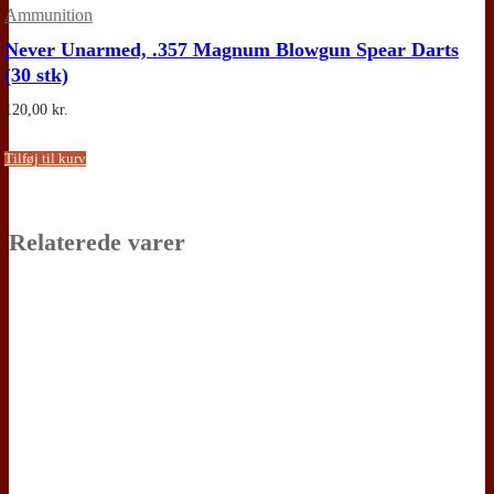
Ammunition
Never Unarmed, .357 Magnum Blowgun Spear Darts
(30 stk)
120,00
kr.
Tilføj til kurv
Relaterede varer