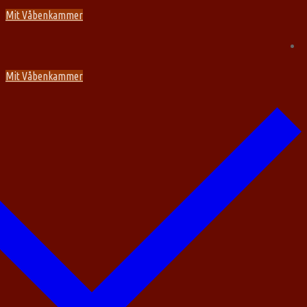
Spring
Menu
Luk
Mit Våbenkammer
til
indhold
Mit Våbenkammer