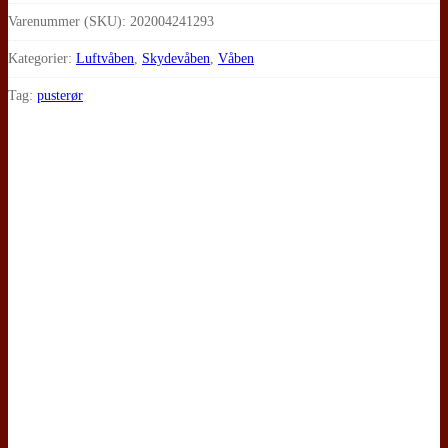
.357
Varenummer (SKU):
202004241293
Magnum
Kategorier:
Luftvåben
,
Skydevåben
,
Våben
Pusterør
Tag:
pusterør
antal