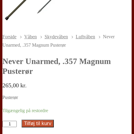
Forside
Våben
Skydevåben
Luftvåben
Never
Unarmed, .357 Magnum Pusterør
Never Unarmed, .357 Magnum
Pusterør
265,00
kr.
Pusterør
Tilgængelig på restordre
Tilføj til kurv
Never
Unarmed,