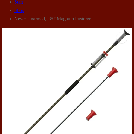
Start
Shop
Never Unarmed, .357 Magnum Pusterør
🔍