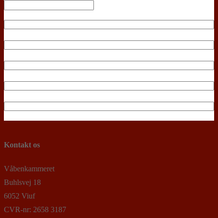
search
Kontakt os
Våbenkammeret
Buhlsvej 18
6052 Viuf
CVR-nr: 2658 3187