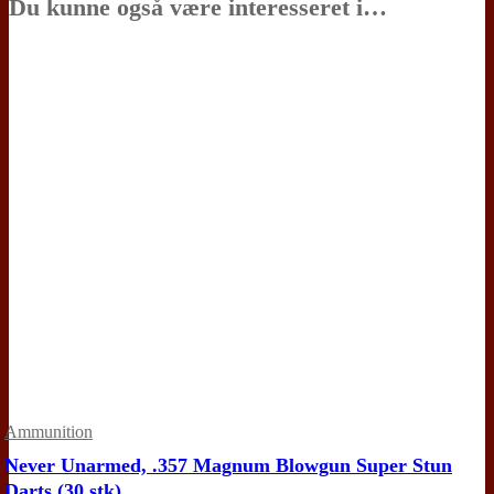
Du kunne også være interesseret i…
Ammunition
Never Unarmed, .357 Magnum Blowgun Super Stun
Darts (30 stk)