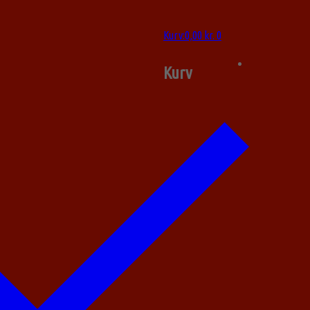
Kurv
:
0,00
kr.
0
Kurv