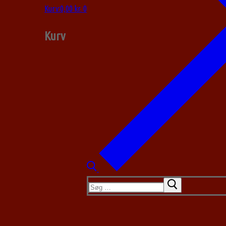
Kurv
:
0,00
kr.
0
Kurv
Søg
efter: