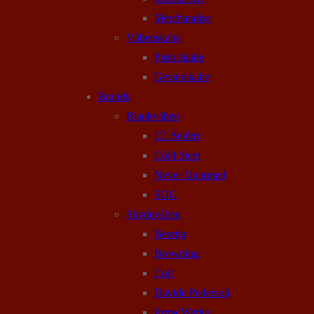
Merchandise
Våbenskabe
Pistolskabe
Geværskabe
Brands
Blankvåben
CL Seifert
Cold Steel
Never Unarmed
SOG
Skydevåben
Beretta
Browning
Colt
Davide Pedersoli
Erma Werke