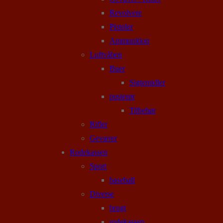
Revolvere
Pistoler
Ammunition
Luftvåben
Buer
Sigtemidler
pusterør
Tilbehør
Rifler
Geværer
Rodekassen
Sport
baseball
Diverse
brugt
rodekassen