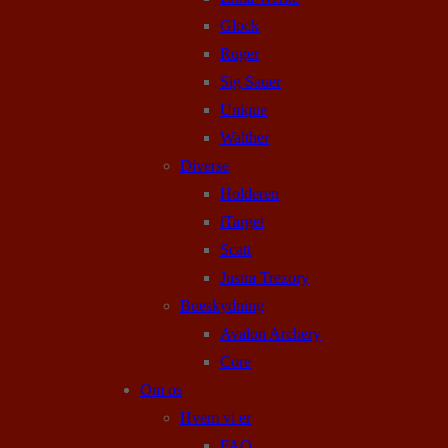
Glock
Ruger
Sig Sauer
Unique
Walther
Diverse
Holderen
iTarget
Scatt
Justra Trezory
Bueskydning
Avalon Archery
Core
Om os
Hvem vi er
FAQ