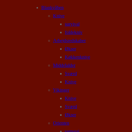
Blankvåben
Knive
survival
foldekniv
Arbejdsredskaber
Økser
Køkkenknive
Middelalder
Sværd
Knive
Vikinger
Knive
Sværd
Økser
Orienten
samurai