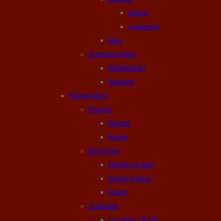
katana
wakizashi
kina
Træningsvåben
Middelalder
Samurai
Skydevåben
Pistoler
Beretta
Ruger
Revolvere
Double Action
Single Action
Ruger
Sortkrudt
Geværer / Rifler