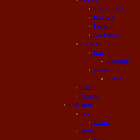
Geværer / Rifler
Revolvere
Pistoler
Ammunition
Luftvåben
Buer
Sigtemidler
pusterør
Tilbehør
Rifler
Geværer
Rodekassen
Sport
baseball
Diverse
brugt