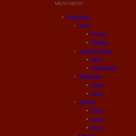
MENU
MENU
Blankvåben
Knive
survival
foldekniv
Arbejdsredskaber
Økser
Køkkenknive
Middelalder
Sværd
Knive
Vikinger
Knive
Sværd
Økser
Orienten