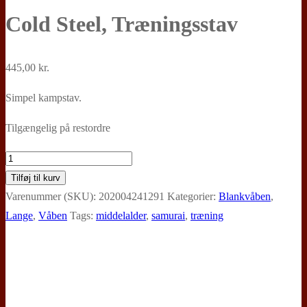
Cold Steel, Træningsstav
445,00
kr.
Simpel kampstav.
Tilgængelig på restordre
Cold
Steel,
Tilføj til kurv
Træningsstav
Varenummer (SKU):
202004241291
Kategorier:
Blankvåben
,
antal
Lange
,
Våben
Tags:
middelalder
,
samurai
,
træning