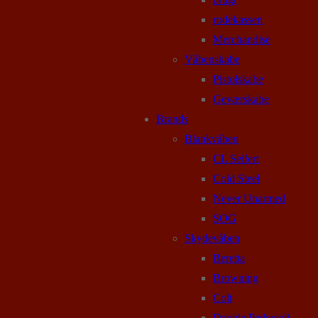
rodekassen
Merchandise
Våbenskabe
Pistolskabe
Geværskabe
Brands
Blankvåben
CL Seifert
Cold Steel
Never Unarmed
SOG
Skydevåben
Beretta
Browning
Colt
Davide Pedersoli