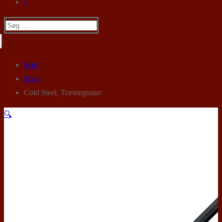
Søg
efter:
Start
Shop
Cold Steel, Træningsstav
🔍