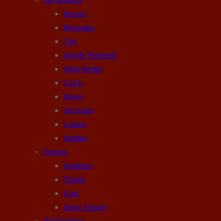
Beretta
Browning
Colt
Davide Pedersoli
Erma Werke
Glock
Ruger
Sig Sauer
Unique
Walther
Diverse
Holderen
iTarget
Scatt
Justra Trezory
Bueskydning