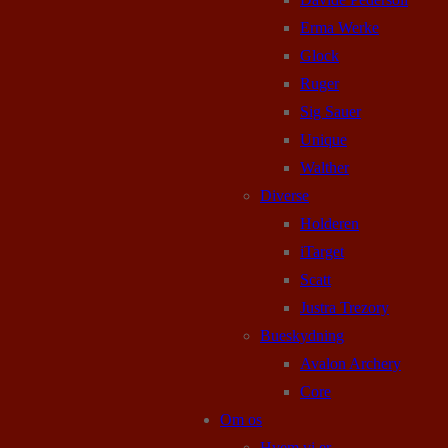
Erma Werke
Glock
Ruger
Sig Sauer
Unique
Walther
Diverse
Holderen
iTarget
Scatt
Justra Trezory
Bueskydning
Avalon Archery
Core
Om os
Hvem vi er