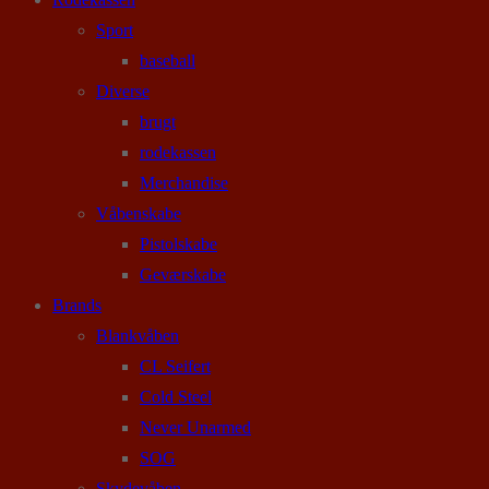
Sport
baseball
Diverse
brugt
rodekassen
Merchandise
Våbenskabe
Pistolskabe
Geværskabe
Brands
Blankvåben
CL Seifert
Cold Steel
Never Unarmed
SOG
Skydevåben