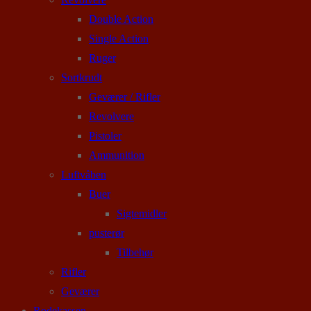
Double Action
Single Action
Ruger
Sortkrudt
Geværer / Rifler
Revolvere
Pistoler
Ammunition
Luftvåben
Buer
Sigtemidler
pusterør
Tilbehør
Rifler
Geværer
Rodekassen