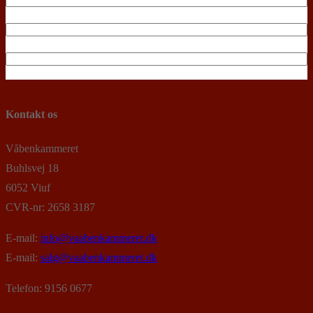
Kontakt os
Våbenkammeret
Buhlsvej 18
6052 Viuf
CVR-nr: 2658 3187
E-mail:
info@vaabenkammeret.dk
E-mail:
salg@vaabenkammeret.dk
Telefon: 9156 0677