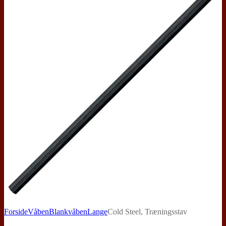
Forside
Våben
Blankvåben
Lange
Cold Steel, Træningsstav