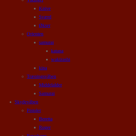
Knive
Sværd
Økser
Orienten
samurai
katana
wakizashi
kina
Træningsvåben
Middelalder
Samurai
Skydevåben
Pistoler
Beretta
Ruger
Revolvere