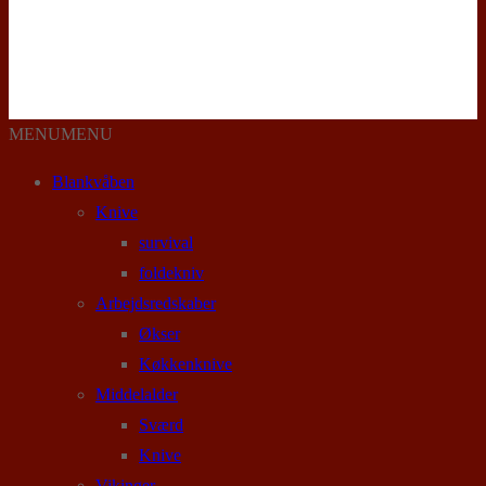
MENU
MENU
Blankvåben
Knive
survival
foldekniv
Arbejdsredskaber
Økser
Køkkenknive
Middelalder
Sværd
Knive
Vikinger