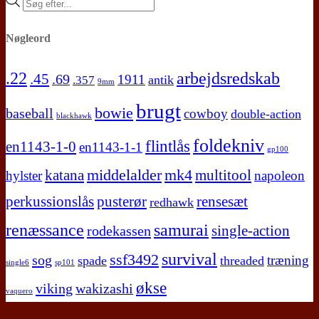
Products
search
Nøgleord
.22
arbejdsredskab
.45
.69
1911
antik
.357
9mm
brugt
bowie
baseball
cowboy
double-action
blackhawk
foldekniv
flintlås
en1143-1-0
en1143-1-1
gp100
middelalder
mk4
katana
multitool
hylster
napoleon
perkussionslås
pusterør
rensesæt
redhawk
renæssance
samurai
single-action
rodekassen
survival
ssf3492
sog
træning
spade
threaded
single6
sp101
økse
viking
wakizashi
vaquero