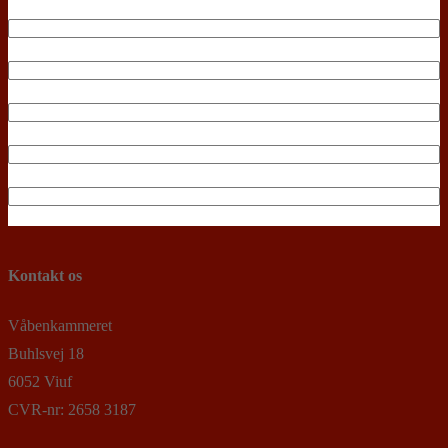
Kontakt os
Våbenkammeret
Buhlsvej 18
6052 Viuf
CVR-nr: 2658 3187