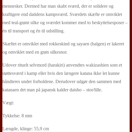
mennesker. Dermed har man skabt sværd, der er solidere og
kraftigere end datidens kampsværd. Sværdets skæfte er omviklet
med teal-grønt silke og sværdet kommer med to beskyttelsesposer –
én til transport og én til udstilling.
Skæftet er omviklet med rokkeskind og sayaen (balgen) er lakeret
og omviklet med en grøn silkesnor.
Udover rituelt selvmord (harakiri) anvendtes wakizashien som et
støttesværd i kamp eller hvis den længere katana ikke let kunne
håndteres under forholdene. Derudover udgør den sammen med
katanaen det man på japansk kalder daisho – stor/lille.
Vægt:
Tykkelse: 8 mm
Længde, klinge: 55,9 cm