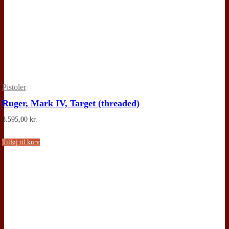
Pistoler
Ruger, Mark IV, Target (threaded)
8.595,00
kr.
Tilføj til kurv