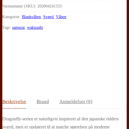
Dragonfly
Varenummer (SKU):
202004241333
Wakizashi
Kategorier:
Blankvåben
,
Sværd
,
Våben
(langt
Tags:
samurai
,
wakizashi
hæfte)
antal
Beskrivelse
Brand
Anmeldelser (0)
Dragonfly-serien er naturligvis inspireret af den japanske ridders
sværd, men er opdateret til at matche størrelsen på moderne