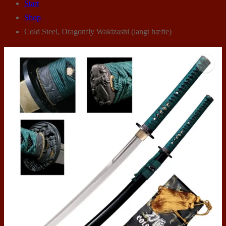
Start
Shop
Cold Steel, Dragonfly Wakizashi (langt hæfte)
🔍