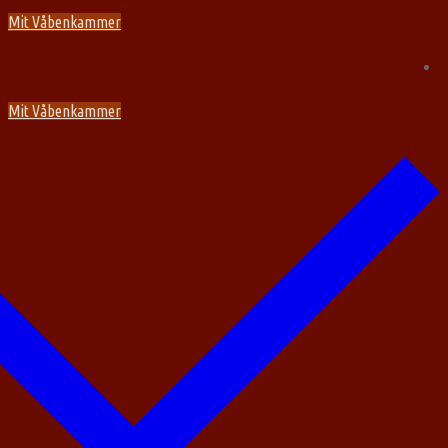
Spring
Menu
Luk
Mit Våbenkammer
til
indhold
Mit Våbenkammer