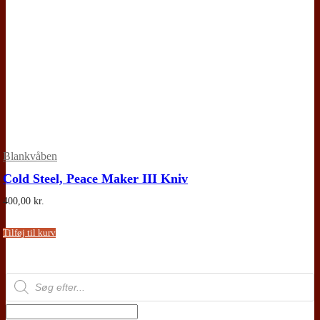
Blankvåben
Cold Steel, Peace Maker III Kniv
400,00
kr.
Tilføj til kurv
Products
search