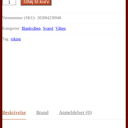
Tilføj til kurv
Cold
Steel,
Damascus
Varenummer (SKU):
202004230948
Vikingesværd
Kategorier:
Blankvåben
,
Sværd
,
Våben
antal
Tag:
viking
Beskrivelse
Brand
Anmeldelser (0)