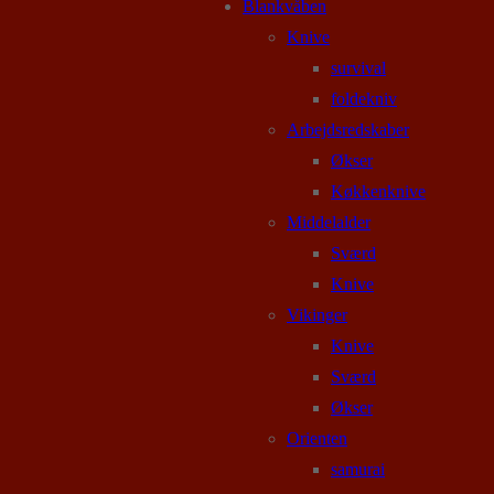
Blankvåben
Knive
survival
foldekniv
Arbejdsredskaber
Økser
Køkkenknive
Middelalder
Sværd
Knive
Vikinger
Knive
Sværd
Økser
Orienten
samurai