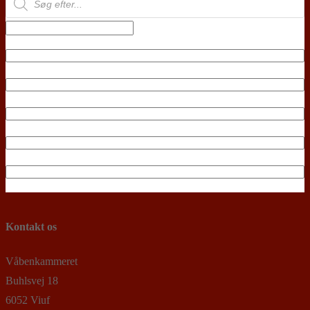
search
Kontakt os
Våbenkammeret
Buhlsvej 18
6052 Viuf