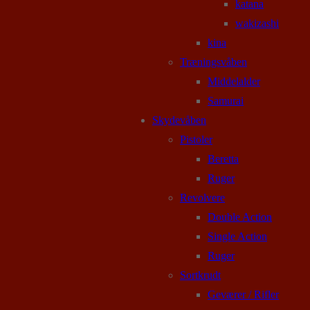
katana
wakizashi
kina
Træningsvåben
Middelalder
Samurai
Skydevåben
Pistoler
Beretta
Ruger
Revolvere
Double Action
Single Action
Ruger
Sortkrudt
Geværer / Rifler