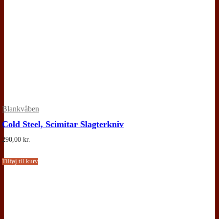
Blankvåben
Cold Steel, Scimitar Slagterkniv
290,00
kr.
Tilføj til kurv