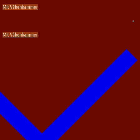
Spring
Menu
Luk
Mit Våbenkammer
til
indhold
Mit Våbenkammer