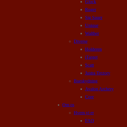
Glock
Ruger
Sig Sauer
Unique
Walther
Diverse
Holderen
iTarget
Scatt
Justra Trezory
Bueskydning
Avalon Archery
Core
Om os
Hvem vi er
FAQ