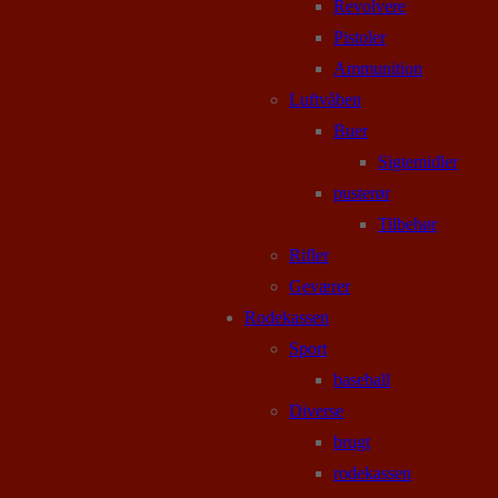
Revolvere
Pistoler
Ammunition
Luftvåben
Buer
Sigtemidler
pusterør
Tilbehør
Rifler
Geværer
Rodekassen
Sport
baseball
Diverse
brugt
rodekassen