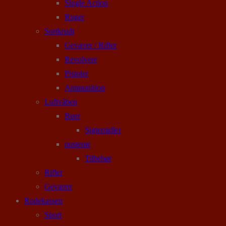
Single Action
Ruger
Sortkrudt
Geværer / Rifler
Revolvere
Pistoler
Ammunition
Luftvåben
Buer
Sigtemidler
pusterør
Tilbehør
Rifler
Geværer
Rodekassen
Sport