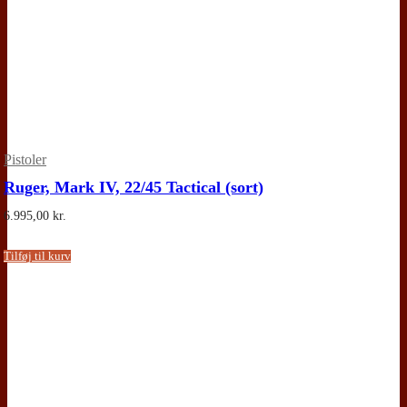
Pistoler
Ruger, Mark IV, 22/45 Tactical (sort)
6.995,00
kr.
Tilføj til kurv