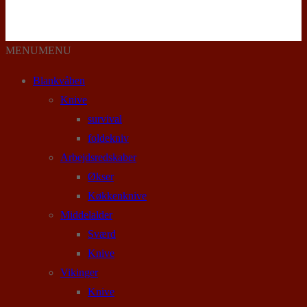
MENU
MENU
Blankvåben
Knive
survival
foldekniv
Arbejdsredskaber
Økser
Køkkenknive
Middelalder
Sværd
Knive
Vikinger
Knive