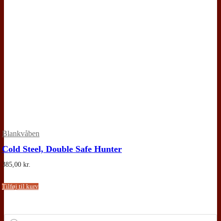
Blankvåben
Cold Steel, Double Safe Hunter
385,00
kr.
Tilføj til kurv
Products