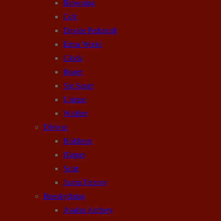
Browning
Colt
Davide Pedersoli
Erma Werke
Glock
Ruger
Sig Sauer
Unique
Walther
Diverse
Holderen
iTarget
Scatt
Justra Trezory
Bueskydning
Avalon Archery