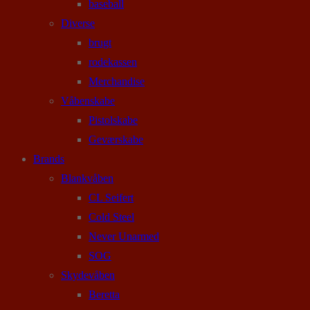
baseball
Diverse
brugt
rodekassen
Merchandise
Våbenskabe
Pistolskabe
Geværskabe
Brands
Blankvåben
CL Seifert
Cold Steel
Never Unarmed
SOG
Skydevåben
Beretta