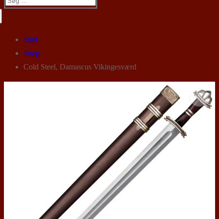
efter:
Start
Shop
Cold Steel, Damascus Vikingesværd
🔍