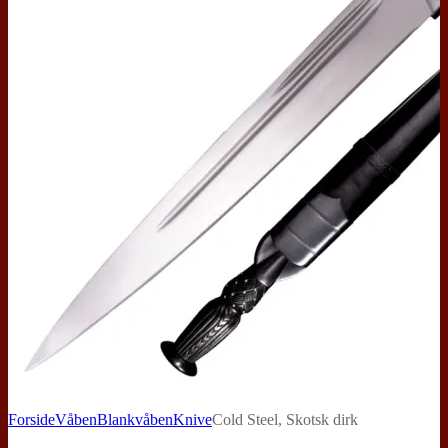
Forside
Våben
Blankvåben
Knive
Cold Steel, Skotsk dirk