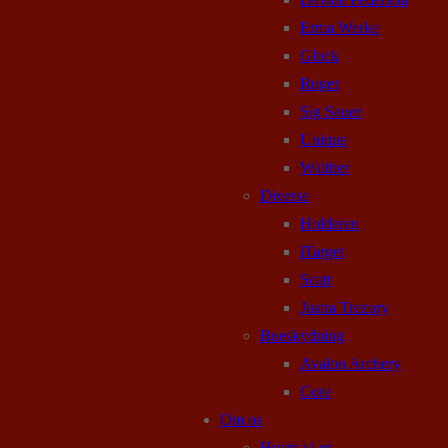
Erma Werke
Glock
Ruger
Sig Sauer
Unique
Walther
Diverse
Holderen
iTarget
Scatt
Justra Trezory
Bueskydning
Avalon Archery
Core
Om os
Hvem vi er