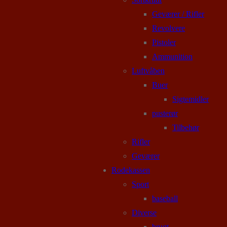
Geværer / Rifler
Revolvere
Pistoler
Ammunition
Luftvåben
Buer
Sigtemidler
pusterør
Tilbehør
Rifler
Geværer
Rodekassen
Sport
baseball
Diverse
brugt