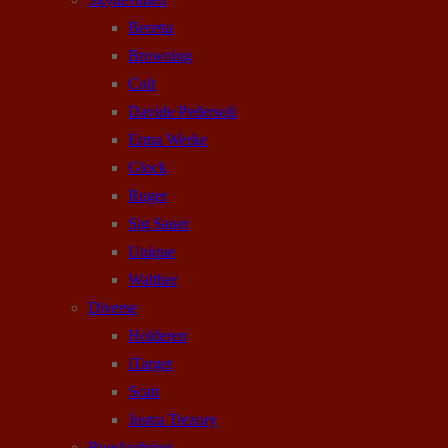
Beretta
Browning
Colt
Davide Pedersoli
Erma Werke
Glock
Ruger
Sig Sauer
Unique
Walther
Diverse
Holderen
iTarget
Scatt
Justra Trezory
Bueskydning