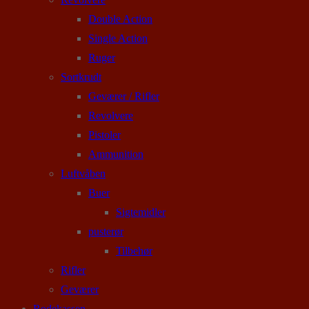
Double Action
Single Action
Ruger
Sortkrudt
Geværer / Rifler
Revolvere
Pistoler
Ammunition
Luftvåben
Buer
Sigtemidler
pusterør
Tilbehør
Rifler
Geværer
Rodekassen