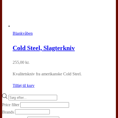
Blankvåben
Cold Steel, Slagterkniv
255,00
kr.
Kvalitetskniv fra amerikanske Cold Steel.
Tilføj til kurv
Products
search
Price filter
Brands