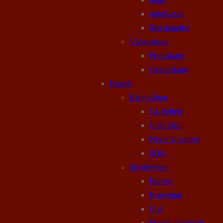
rodekassen
Merchandise
Våbenskabe
Pistolskabe
Geværskabe
Brands
Blankvåben
CL Seifert
Cold Steel
Never Unarmed
SOG
Skydevåben
Beretta
Browning
Colt
Davide Pedersoli