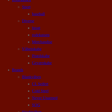
Sport
baseball
Diverse
brugt
rodekassen
Merchandise
Våbenskabe
Pistolskabe
Geværskabe
Brands
Blankvåben
CL Seifert
Cold Steel
Never Unarmed
SOG
Skydevåben