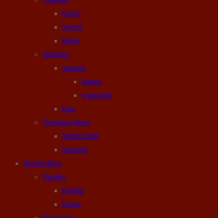
Knive
Sværd
Økser
Orienten
samurai
katana
wakizashi
kina
Træningsvåben
Middelalder
Samurai
Skydevåben
Pistoler
Beretta
Ruger
Revolvere