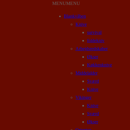
MENU
MENU
Blankvåben
Knive
survival
foldekniv
Arbejdsredskaber
Økser
Køkkenknive
Middelalder
Sværd
Knive
Vikinger
Knive
Sværd
Økser
Orienten