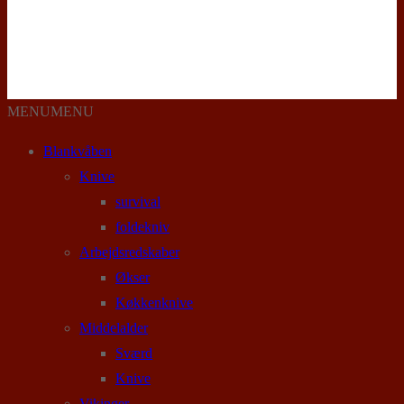
MENU
MENU
Blankvåben
Knive
survival
foldekniv
Arbejdsredskaber
Økser
Køkkenknive
Middelalder
Sværd
Knive
Vikinger