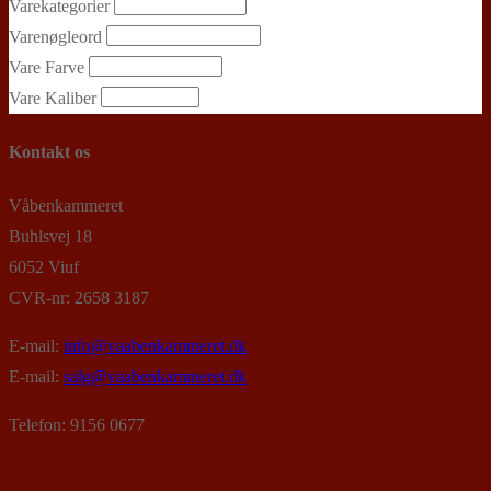
Varekategorier
Varenøgleord
Vare Farve
Vare Kaliber
Kontakt os
Våbenkammeret
Buhlsvej 18
6052 Viuf
CVR-nr: 2658 3187
E-mail:
info@vaabenkammeret.dk
E-mail:
salg@vaabenkammeret.dk
Telefon: 9156 0677