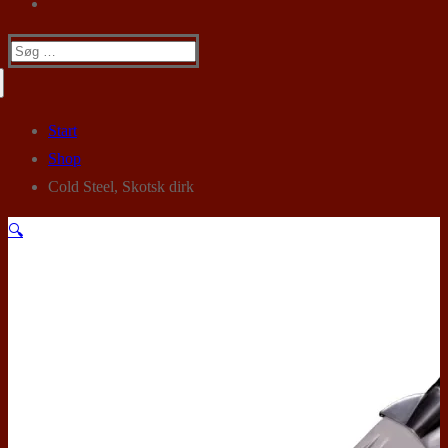
Søg
efter:
Start
Shop
Cold Steel, Skotsk dirk
🔍