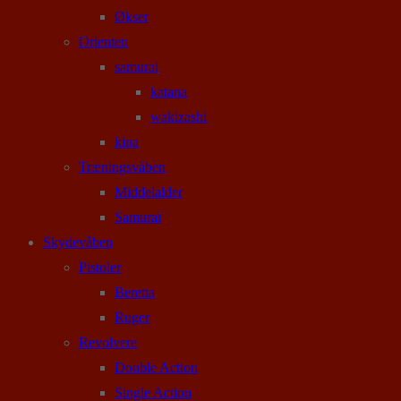
Økser
Orienten
samurai
katana
wakizashi
kina
Træningsvåben
Middelalder
Samurai
Skydevåben
Pistoler
Beretta
Ruger
Revolvere
Double Action
Single Action