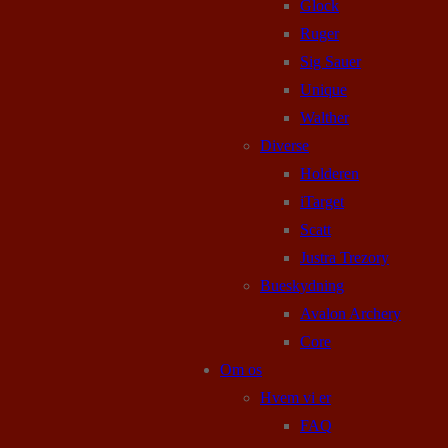
Glock
Ruger
Sig Sauer
Unique
Walther
Diverse
Holderen
iTarget
Scatt
Justra Trezory
Bueskydning
Avalon Archery
Core
Om os
Hvem vi er
FAQ