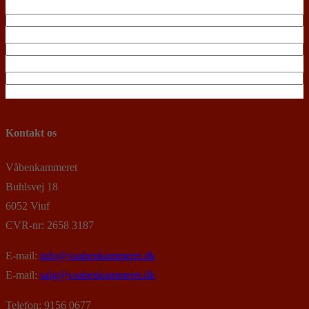
Kontakt os
Våbenkammeret
Buhlsvej 18
6052 Viuf
CVR-nr: 2658 3187
E-mail:
info@vaabenkammeret.dk
E-mail:
salg@vaabenkammeret.dk
Telefon: 9156 0677