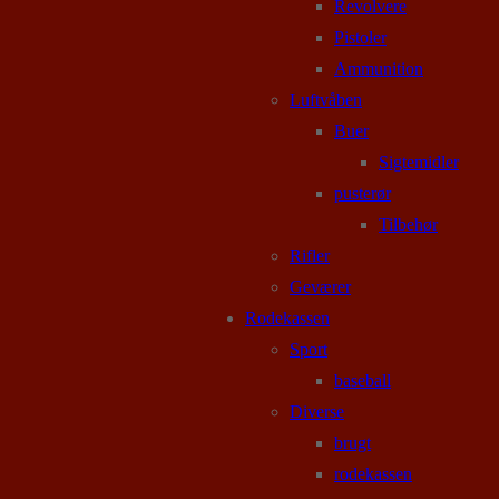
Revolvere
Pistoler
Ammunition
Luftvåben
Buer
Sigtemidler
pusterør
Tilbehør
Rifler
Geværer
Rodekassen
Sport
baseball
Diverse
brugt
rodekassen