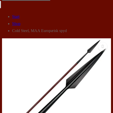
efter:
Start
Shop
Cold Steel, MAA Europæisk spyd
🔍