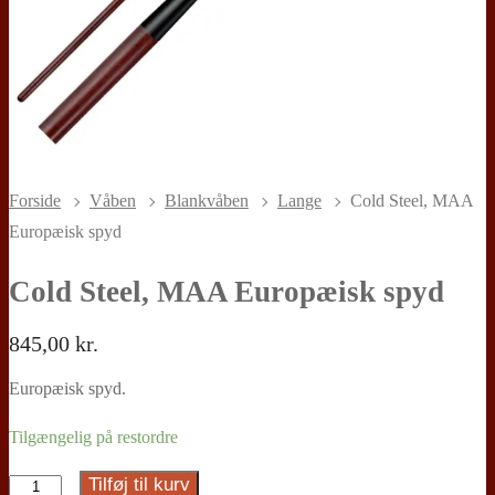
Forside
Våben
Blankvåben
Lange
Cold Steel, MAA
Europæisk spyd
Cold Steel, MAA Europæisk spyd
845,00
kr.
Europæisk spyd.
Tilgængelig på restordre
Tilføj til kurv
Cold