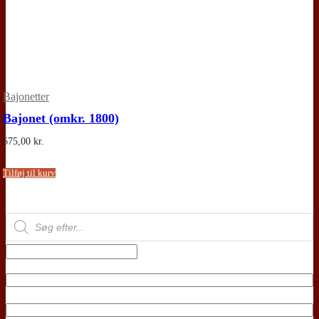
Bajonetter
Bajonet (omkr. 1800)
675,00
kr.
Tilføj til kurv
Products
search