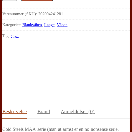
Steel,
MAA
Varenummer (SKU):
202004241281
Europæisk
Kategorier:
Blankvåben
,
Lange
,
Våben
spyd
Tag:
spyd
antal
Beskrivelse
Brand
Anmeldelser (0)
Cold Steels MAA-serie (man-at-arms) er en no-nonsense serie,