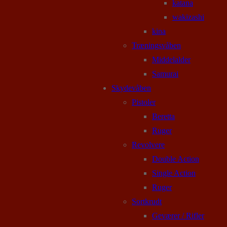
katana
wakizashi
kina
Træningsvåben
Middelalder
Samurai
Skydevåben
Pistoler
Beretta
Ruger
Revolvere
Double Action
Single Action
Ruger
Sortkrudt
Geværer / Rifler