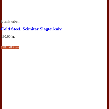
Blankvåben
Cold Steel, Scimitar Slagterkniv
290,00
kr.
Tilføj til kurv