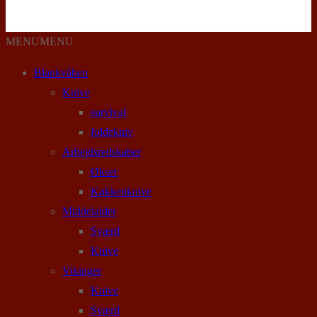
MENU
MENU
Blankvåben
Knive
survival
foldekniv
Arbejdsredskaber
Økser
Køkkenknive
Middelalder
Sværd
Knive
Vikinger
Knive
Sværd