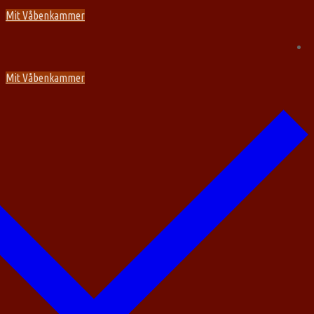
Spring
Menu
Luk
Mit Våbenkammer
til
indhold
Mit Våbenkammer