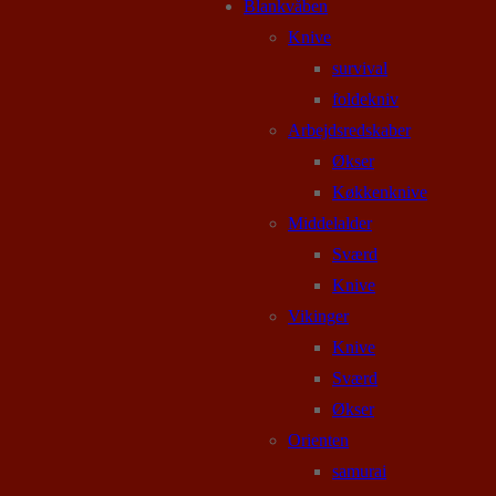
Blankvåben
Knive
survival
foldekniv
Arbejdsredskaber
Økser
Køkkenknive
Middelalder
Sværd
Knive
Vikinger
Knive
Sværd
Økser
Orienten
samurai