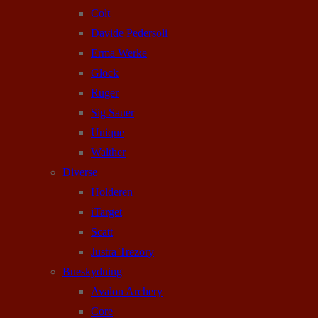
Colt
Davide Pedersoli
Erma Werke
Glock
Ruger
Sig Sauer
Unique
Walther
Diverse
Holderen
iTarget
Scatt
Justra Trezory
Bueskydning
Avalon Archery
Core