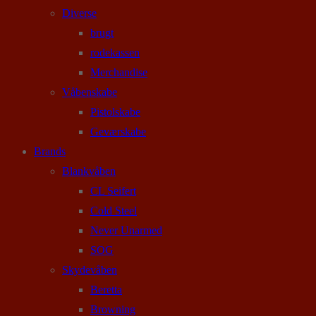
Diverse
brugt
rodekassen
Merchandise
Våbenskabe
Pistolskabe
Geværskabe
Brands
Blankvåben
CL Seifert
Cold Steel
Never Unarmed
SOG
Skydevåben
Beretta
Browning