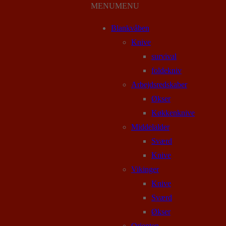
MENU
MENU
Blankvåben
Knive
survival
foldekniv
Arbejdsredskaber
Økser
Køkkenknive
Middelalder
Sværd
Knive
Vikinger
Knive
Sværd
Økser
Orienten