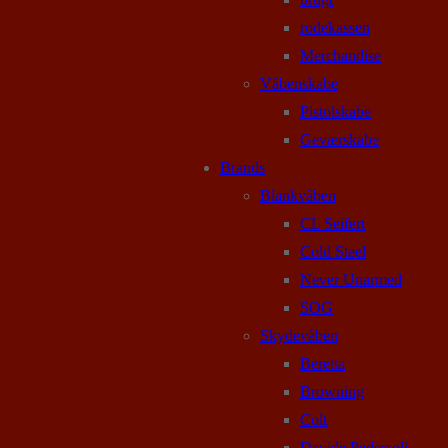
rodekassen
Merchandise
Våbenskabe
Pistolskabe
Geværskabe
Brands
Blankvåben
CL Seifert
Cold Steel
Never Unarmed
SOG
Skydevåben
Beretta
Browning
Colt
Davide Pedersoli