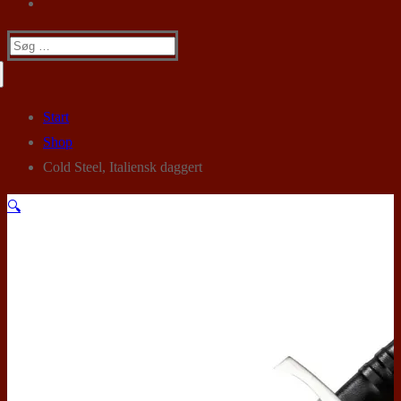
Søg
efter:
Start
Shop
Cold Steel, Italiensk daggert
🔍