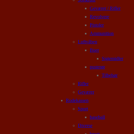
Geværer / Rifler
Revolvere
Pistoler
Ammunition
Luftvåben
Buer
Sigtemidler
pusterør
Tilbehør
Rifler
Geværer
Rodekassen
Sport
baseball
Diverse
brugt