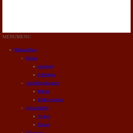
MENU
MENU
Blankvåben
Knive
survival
foldekniv
Arbejdsredskaber
Økser
Køkkenknive
Middelalder
Sværd
Knive
Vikinger