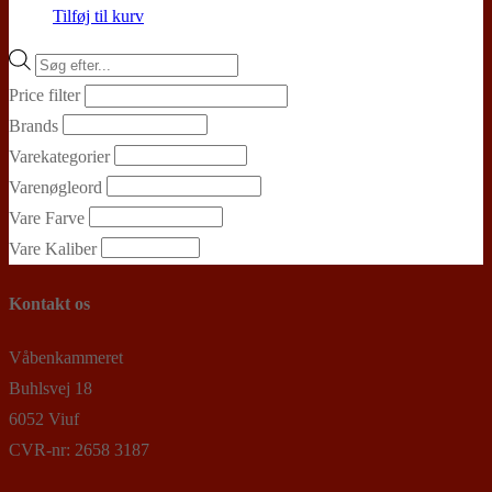
Tilføj til kurv
Products
search
Price filter
Brands
Varekategorier
Varenøgleord
Vare Farve
Vare Kaliber
Kontakt os
Våbenkammeret
Buhlsvej 18
6052 Viuf
CVR-nr: 2658 3187