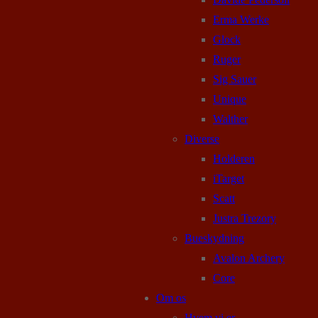
Erma Werke
Glock
Ruger
Sig Sauer
Unique
Walther
Diverse
Holderen
iTarget
Scatt
Justra Trezory
Bueskydning
Avalon Archery
Core
Om os
Hvem vi er