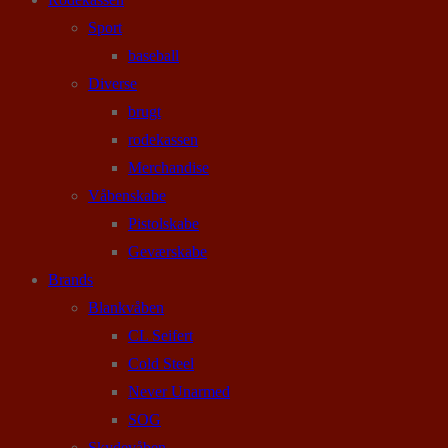
Sport
baseball
Diverse
brugt
rodekassen
Merchandise
Våbenskabe
Pistolskabe
Geværskabe
Brands
Blankvåben
CL Seifert
Cold Steel
Never Unarmed
SOG
Skydevåben