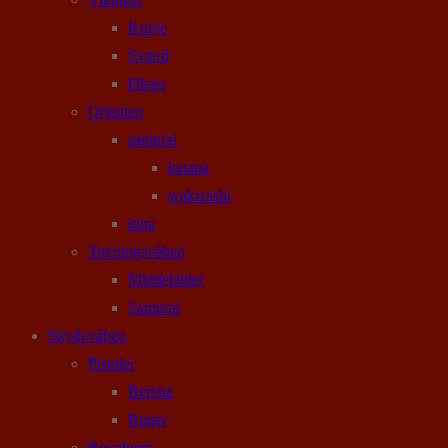
Knive
Sværd
Økser
Orienten
samurai
katana
wakizashi
kina
Træningsvåben
Middelalder
Samurai
Skydevåben
Pistoler
Beretta
Ruger
Revolvere