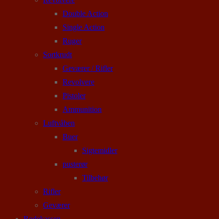
Double Action
Single Action
Ruger
Sortkrudt
Geværer / Rifler
Revolvere
Pistoler
Ammunition
Luftvåben
Buer
Sigtemidler
pusterør
Tilbehør
Rifler
Geværer
Rodekassen