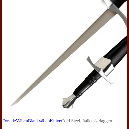
Forside
Våben
Blankvåben
Knive
Cold Steel, Italiensk daggert