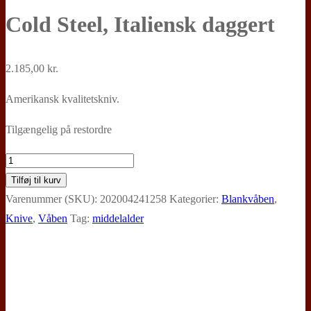
Cold Steel, Italiensk daggert
2.185,00
kr.
Amerikansk kvalitetskniv.
Tilgængelig på restordre
Cold
Steel,
Tilføj til kurv
Italiensk
Varenummer (SKU):
202004241258
Kategorier:
Blankvåben
,
daggert
Knive
,
Våben
Tag:
middelalder
antal