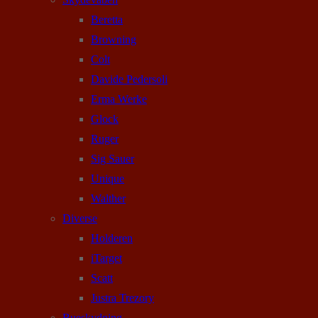
Beretta
Browning
Colt
Davide Pedersoli
Erma Werke
Glock
Ruger
Sig Sauer
Unique
Walther
Diverse
Holderen
iTarget
Scatt
Justra Trezory
Bueskydning