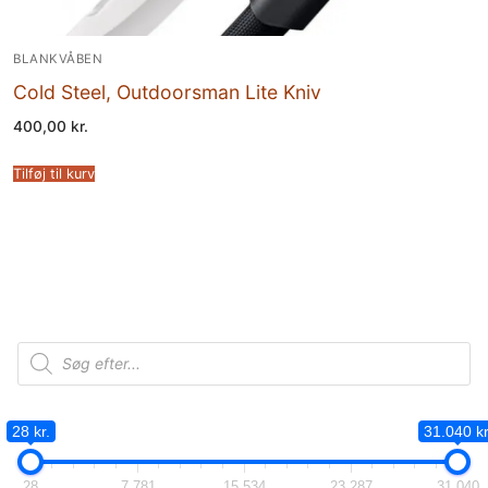
BLANKVÅBEN
Cold Steel, Outdoorsman Lite Kniv
400,00
kr.
Tilføj til kurv
Products
search
28 kr.
31.040 kr
28
7.781
15.534
23.287
31.040