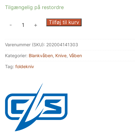
Tilgængelig på restordre
Cold
Tilføj til kurv
-
+
Steel,
Pocket
Varenummer (SKU):
202004141303
Bushman
Foldekniv
Kategorier:
Blankvåben
,
Knive
,
Våben
antal
Tag:
foldekniv