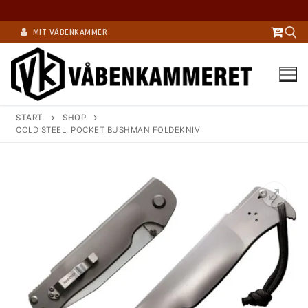
Spring
MIT VÅBENKAMMER
til
indhold
Søg efter:
START
SHOP
COLD STEEL, POCKET BUSHMAN FOLDEKNIV