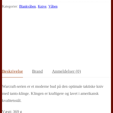
Tanto
Kategorier:
Blankvåben
,
Knive
,
Våben
kniv
antal
Beskrivelse
Brand
Anmeldelser (0)
Warcraft-serien er et moderne bud på den optimale taktiske kniv
med tanto-klinge. Klingen er kraftigere og lavet i amerikansk
kvalitetsstål.
Vægt: 369 g