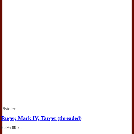
Pistoler
Ruger, Mark IV, Target (threaded)
8.595,00
kr.