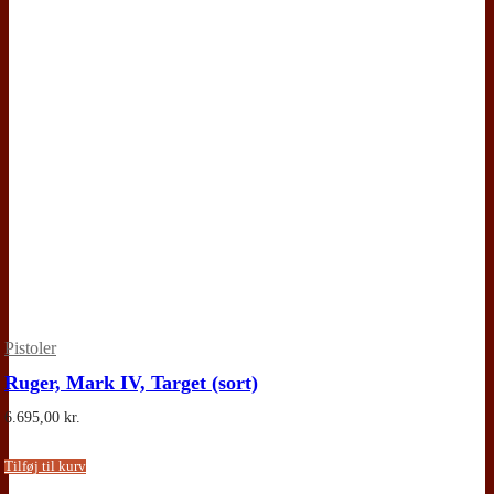
Pistoler
Ruger, Mark IV, Target (sort)
6.695,00
kr.
Tilføj til kurv