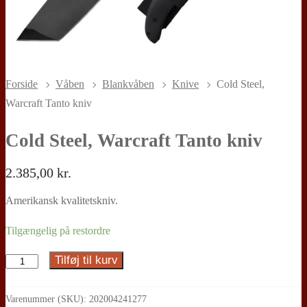
Forside
Våben
Blankvåben
Knive
Cold Steel,
Warcraft Tanto kniv
Cold Steel, Warcraft Tanto kniv
2.385,00
kr.
Amerikansk kvalitetskniv.
Tilgængelig på restordre
Tilføj til kurv
Cold
Steel,
Warcraft
Varenummer (SKU):
202004241277