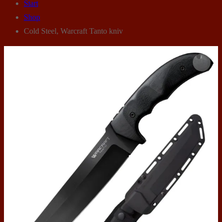
Start
Shop
Cold Steel, Warcraft Tanto kniv
🔍