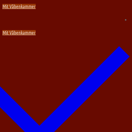
Spring
Menu
Luk
Mit Våbenkammer
til
indhold
Mit Våbenkammer