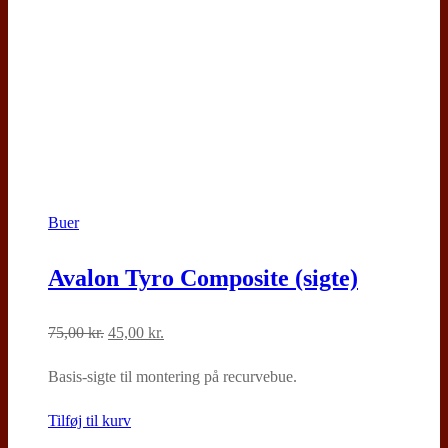
Buer
Avalon Tyro Composite (sigte)
Den
Den
75,00
kr.
45,00
kr.
oprindelige
aktuelle
Basis-sigte til montering på recurvebue.
pris
pris
var:
er:
Tilføj til kurv
75,00 kr..
45,00 kr..