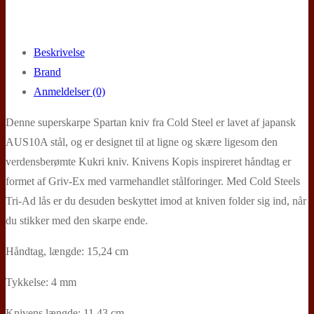
Beskrivelse
Brand
Anmeldelser (0)
Denne superskarpe Spartan kniv fra Cold Steel er lavet af japansk
AUS10A stål, og er designet til at ligne og skære ligesom den
verdensberømte Kukri kniv. Knivens Kopis inspireret håndtag er
formet af Griv-Ex med varmehandlet stålforinger. Med Cold Steels
Tri-Ad lås er du desuden beskyttet imod at kniven folder sig ind, når
du stikker med den skarpe ende.
Håndtag, længde: 15,24 cm
Tykkelse: 4 mm
Knivens længde: 11,43 cm