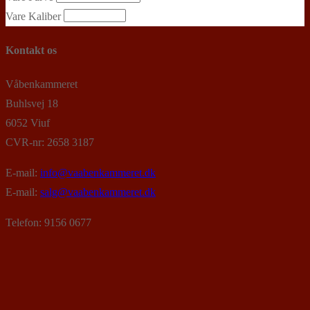
Vare Kaliber
Kontakt os
Våbenkammeret
Buhlsvej 18
6052 Viuf
CVR-nr: 2658 3187
E-mail:
info@vaabenkammeret.dk
E-mail:
salg@vaabenkammeret.dk
Telefon: 9156 0677