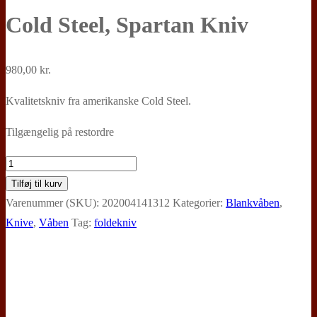
Cold Steel, Spartan Kniv
980,00
kr.
Kvalitetskniv fra amerikanske Cold Steel.
Tilgængelig på restordre
Cold
Steel,
Tilføj til kurv
Spartan
Varenummer (SKU):
202004141312
Kategorier:
Blankvåben
,
Kniv
Knive
,
Våben
Tag:
foldekniv
antal