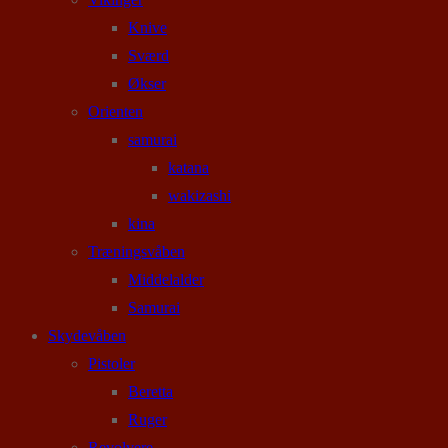
Knive
Sværd
Økser
Orienten
samurai
katana
wakizashi
kina
Træningsvåben
Middelalder
Samurai
Skydevåben
Pistoler
Beretta
Ruger
Revolvere