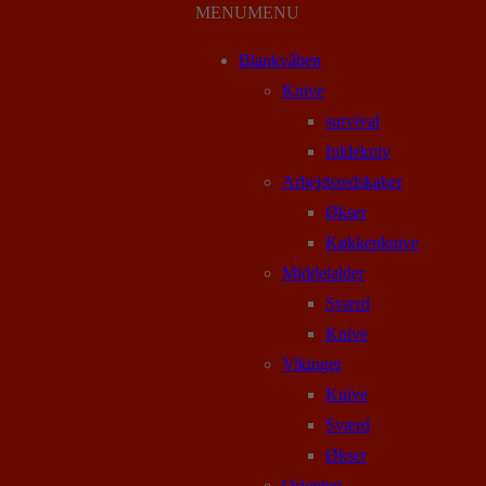
MENU
MENU
Blankvåben
Knive
survival
foldekniv
Arbejdsredskaber
Økser
Køkkenknive
Middelalder
Sværd
Knive
Vikinger
Knive
Sværd
Økser
Orienten