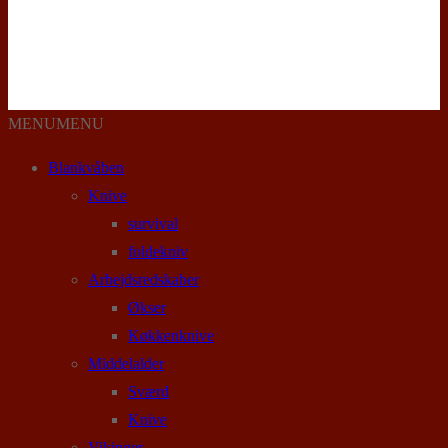
MENU
MENU
Blankvåben
Knive
survival
foldekniv
Arbejdsredskaber
Økser
Køkkenknive
Middelalder
Sværd
Knive
Vikinger