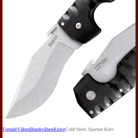
Forside
Våben
Blankvåben
Knive
Cold Steel, Spartan Kniv