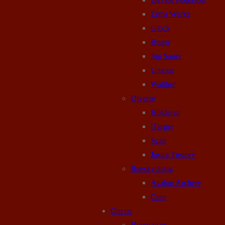
Erma Werke
Glock
Ruger
Sig Sauer
Unique
Walther
Diverse
Holderen
iTarget
Scatt
Justra Trezory
Bueskydning
Avalon Archery
Core
Om os
Hvem vi er