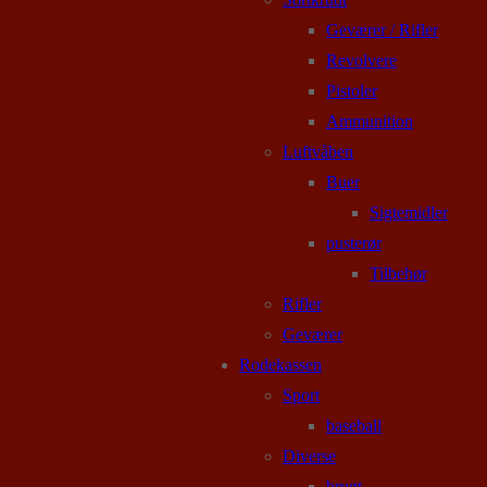
Geværer / Rifler
Revolvere
Pistoler
Ammunition
Luftvåben
Buer
Sigtemidler
pusterør
Tilbehør
Rifler
Geværer
Rodekassen
Sport
baseball
Diverse
brugt