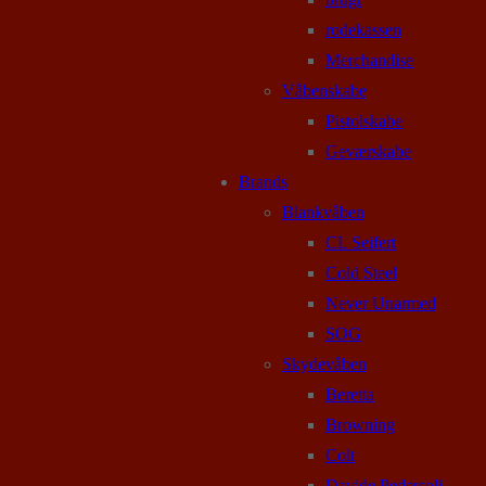
rodekassen
Merchandise
Våbenskabe
Pistolskabe
Geværskabe
Brands
Blankvåben
CL Seifert
Cold Steel
Never Unarmed
SOG
Skydevåben
Beretta
Browning
Colt
Davide Pedersoli