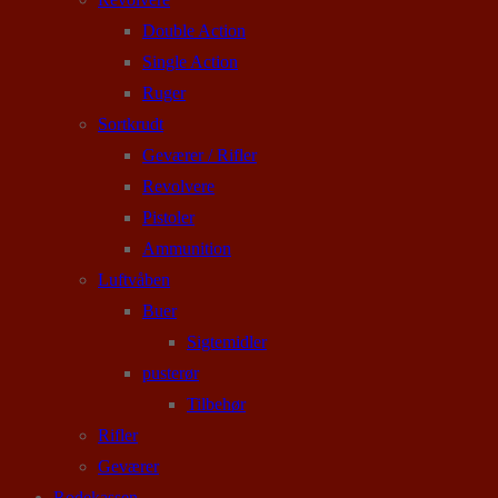
Double Action
Single Action
Ruger
Sortkrudt
Geværer / Rifler
Revolvere
Pistoler
Ammunition
Luftvåben
Buer
Sigtemidler
pusterør
Tilbehør
Rifler
Geværer
Rodekassen