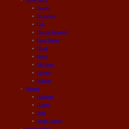
Beretta
Browning
Colt
Davide Pedersoli
Erma Werke
Glock
Ruger
Sig Sauer
Unique
Walther
Diverse
Holderen
iTarget
Scatt
Justra Trezory
Bueskydning