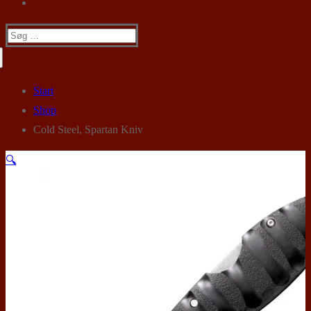
Søg
efter:
Start
Shop
Cold Steel, Spartan Kniv
🔍