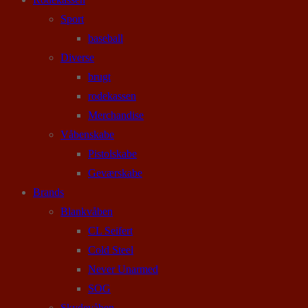
Sport
baseball
Diverse
brugt
rodekassen
Merchandise
Våbenskabe
Pistolskabe
Geværskabe
Brands
Blankvåben
CL Seifert
Cold Steel
Never Unarmed
SOG
Skydevåben