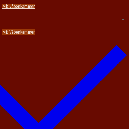
Spring
Menu
Luk
Mit Våbenkammer
til
indhold
Mit Våbenkammer