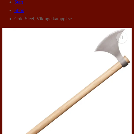
Start
Shop
Cold Steel, Vikinge kampøkse
🔍