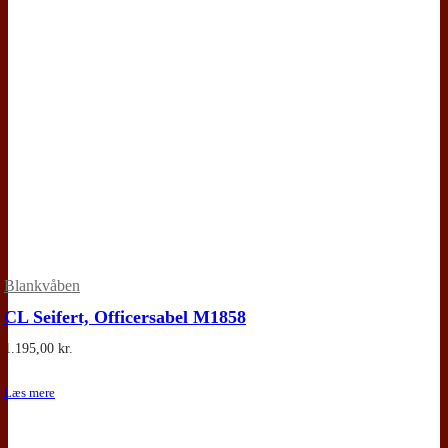
Blankvåben
CL Seifert, Officersabel M1858
1.195,00
kr.
Læs mere