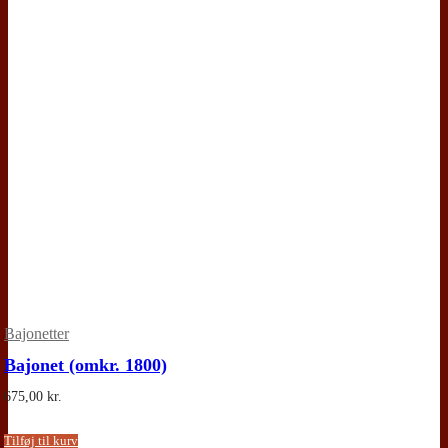
Bajonetter
Bajonet (omkr. 1800)
675,00
kr.
Tilføj til kurv