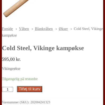
Forside
Våben
Blankvåben
Økser
Cold Steel, Vikinge
kampøkse
Cold Steel, Vikinge kampøkse
595,00
kr.
Vikingeøkse
Tilgængelig på restordre
Tilføj til kurv
Cold
Steel,
Vikinge
Varenummer (SKU):
202004241323