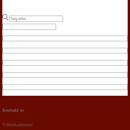
Products
search
Kontakt os
Våbenkammeret