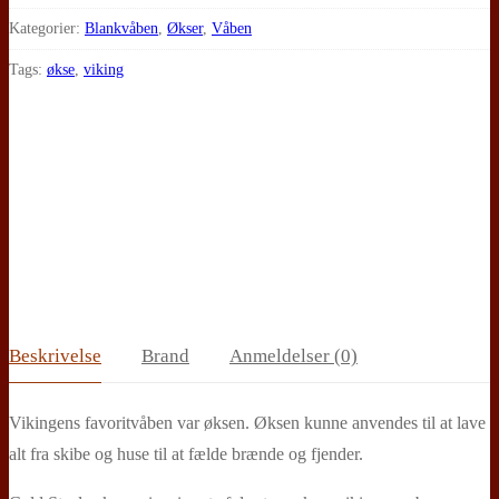
kampøkse
Kategorier:
Blankvåben
,
Økser
,
Våben
antal
Tags:
økse
,
viking
Beskrivelse
Brand
Anmeldelser (0)
Vikingens favoritvåben var øksen. Øksen kunne anvendes til at lave
alt fra skibe og huse til at fælde brænde og fjender.