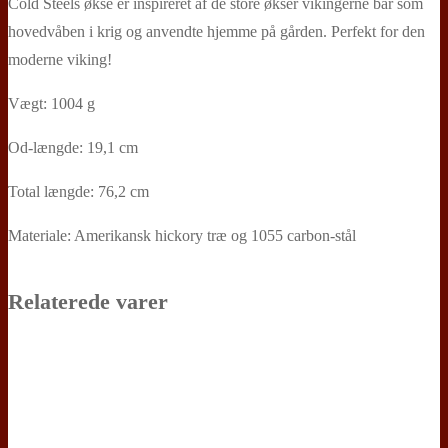
Cold Steels økse er inspireret af de store økser vikingerne bar som
hovedvåben i krig og anvendte hjemme på gården. Perfekt for den
moderne viking!
Vægt: 1004 g
Od-længde: 19,1 cm
Total længde: 76,2 cm
Materiale: Amerikansk hickory træ og 1055 carbon-stål
Relaterede varer