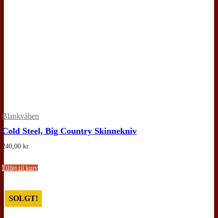
Blankvåben
Cold Steel, Big Country Skinnekniv
240,00
kr.
Tilføj til kurv
SOLGT!