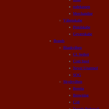
rodekassen
Merchandise
Våbenskabe
Pistolskabe
Geværskabe
Brands
Blankvåben
CL Seifert
Cold Steel
Never Unarmed
SOG
Skydevåben
Beretta
Browning
Colt
Davide Pedersoli