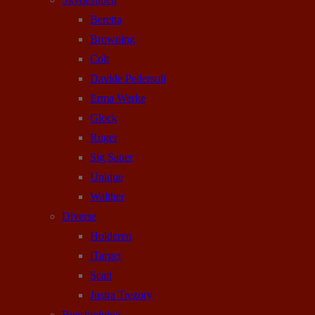
Beretta
Browning
Colt
Davide Pedersoli
Erma Werke
Glock
Ruger
Sig Sauer
Unique
Walther
Diverse
Holderen
iTarget
Scatt
Justra Trezory
Bueskydning