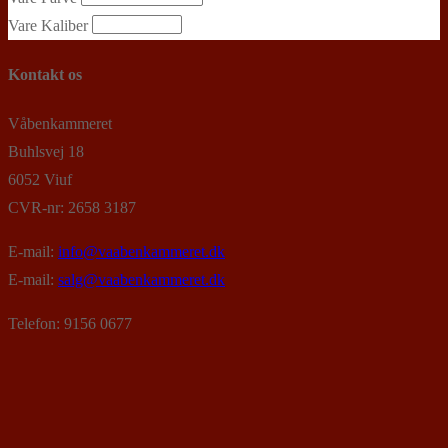
Vare Kaliber
Kontakt os
Våbenkammeret
Buhlsvej 18
6052 Viuf
CVR-nr: 2658 3187
E-mail:
info@vaabenkammeret.dk
E-mail:
salg@vaabenkammeret.dk
Telefon: 9156 0677