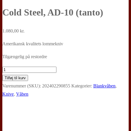
Cold Steel, AD-10 (tanto)
1.080,00
kr.
Amerikansk kvalitets lommekniv
Tilgængelig på restordre
Cold
Steel,
Tilføj til kurv
AD-
Varenummer (SKU):
202402290855
Kategorier:
Blankvåben
,
10
Knive
,
Våben
(tanto)
antal