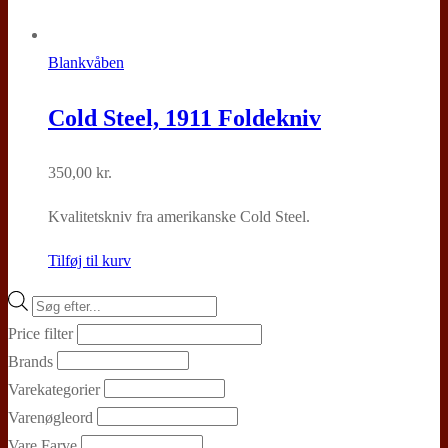
Blankvåben
Cold Steel, 1911 Foldekniv
350,00
kr.
Kvalitetskniv fra amerikanske Cold Steel.
Tilføj til kurv
Products
search
Price filter
Brands
Varekategorier
Varenøgleord
Vare Farve