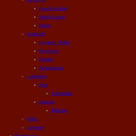
Double Action
Single Action
Ruger
Sortkrudt
Geværer / Rifler
Revolvere
Pistoler
Ammunition
Luftvåben
Buer
Sigtemidler
pusterør
Tilbehør
Rifler
Geværer
Rodekassen