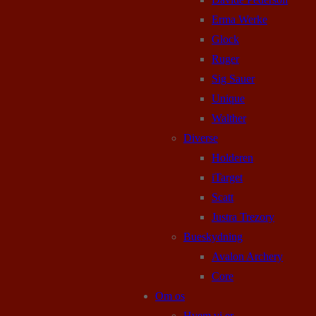
Erma Werke
Glock
Ruger
Sig Sauer
Unique
Walther
Diverse
Holderen
iTarget
Scatt
Justra Trezory
Bueskydning
Avalon Archery
Core
Om os
Hvem vi er