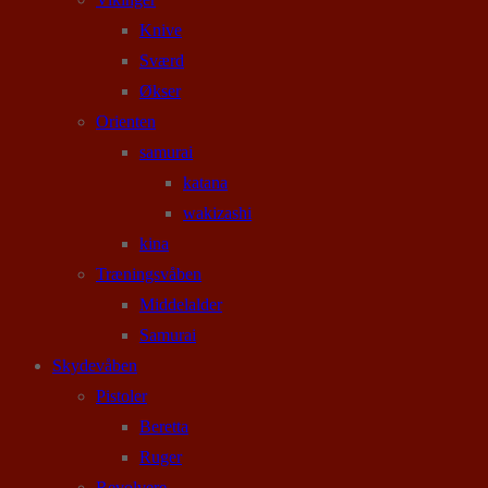
Knive
Sværd
Økser
Orienten
samurai
katana
wakizashi
kina
Træningsvåben
Middelalder
Samurai
Skydevåben
Pistoler
Beretta
Ruger
Revolvere