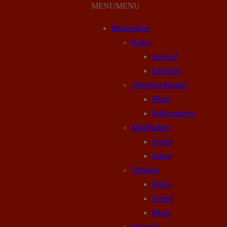
MENU
MENU
Blankvåben
Knive
survival
foldekniv
Arbejdsredskaber
Økser
Køkkenknive
Middelalder
Sværd
Knive
Vikinger
Knive
Sværd
Økser
Orienten