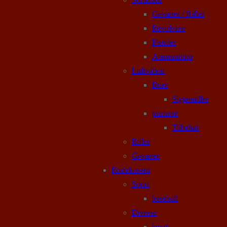
Geværer / Rifler
Revolvere
Pistoler
Ammunition
Luftvåben
Buer
Sigtemidler
pusterør
Tilbehør
Rifler
Geværer
Rodekassen
Sport
baseball
Diverse
brugt