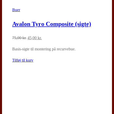
Buer
Avalon Tyro Composite (sigte)
Den
Den
75,00
kr.
45,00
kr.
oprindelige
aktuelle
Basis-sigte til montering på recurvebue.
pris
pris
var:
er:
Tilføj til kurv
75,00 kr..
45,00 kr..