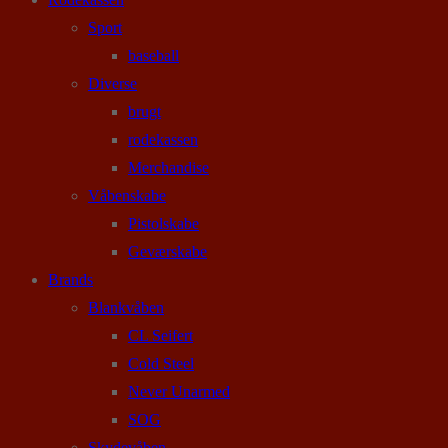
Sport
baseball
Diverse
brugt
rodekassen
Merchandise
Våbenskabe
Pistolskabe
Geværskabe
Brands
Blankvåben
CL Seifert
Cold Steel
Never Unarmed
SOG
Skydevåben