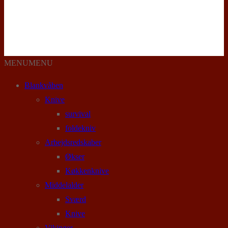
MENU
MENU
Blankvåben
Knive
survival
foldekniv
Arbejdsredskaber
Økser
Køkkenknive
Middelalder
Sværd
Knive
Vikinger