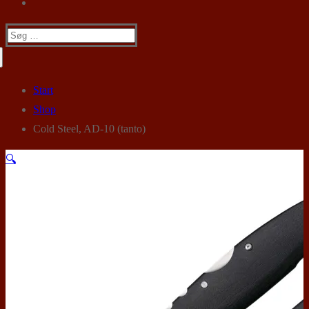
Søg
efter:
Start
Shop
Cold Steel, AD-10 (tanto)
🔍