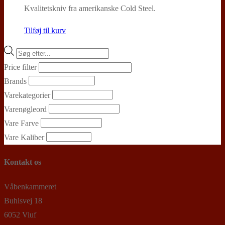
Kvalitetskniv fra amerikanske Cold Steel.
Tilføj til kurv
Products
search
Price filter
Brands
Varekategorier
Varenøgleord
Vare Farve
Vare Kaliber
Kontakt os
Våbenkammeret
Buhlsvej 18
6052 Viuf