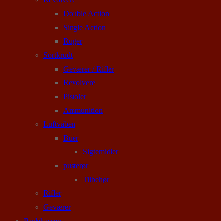
Double Action
Single Action
Ruger
Sortkrudt
Geværer / Rifler
Revolvere
Pistoler
Ammunition
Luftvåben
Buer
Sigtemidler
pusterør
Tilbehør
Rifler
Geværer
Rodekassen