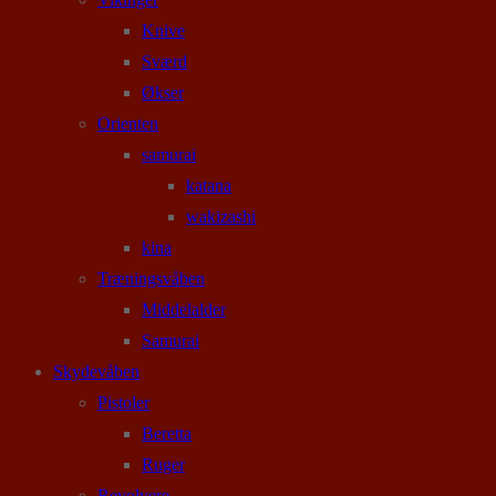
Knive
Sværd
Økser
Orienten
samurai
katana
wakizashi
kina
Træningsvåben
Middelalder
Samurai
Skydevåben
Pistoler
Beretta
Ruger
Revolvere