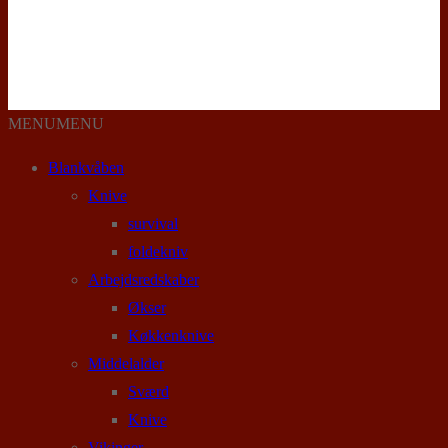
MENU
MENU
Blankvåben
Knive
survival
foldekniv
Arbejdsredskaber
Økser
Køkkenknive
Middelalder
Sværd
Knive
Vikinger