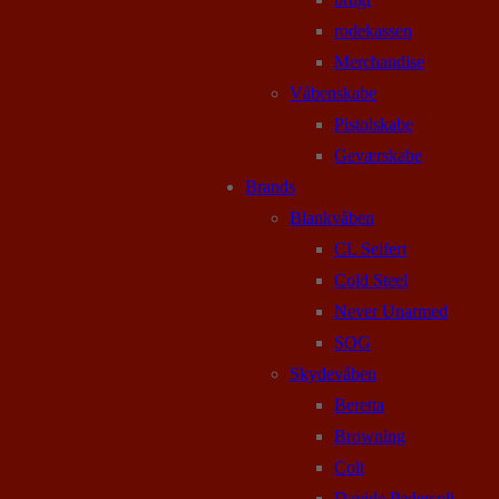
rodekassen
Merchandise
Våbenskabe
Pistolskabe
Geværskabe
Brands
Blankvåben
CL Seifert
Cold Steel
Never Unarmed
SOG
Skydevåben
Beretta
Browning
Colt
Davide Pedersoli