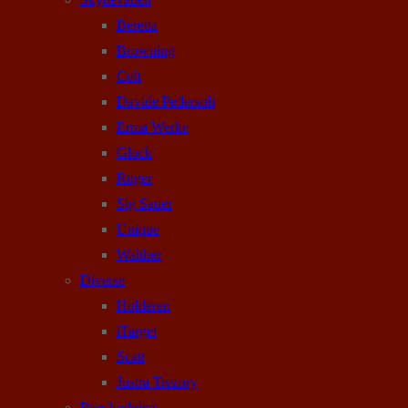
Beretta
Browning
Colt
Davide Pedersoli
Erma Werke
Glock
Ruger
Sig Sauer
Unique
Walther
Diverse
Holderen
iTarget
Scatt
Justra Trezory
Bueskydning