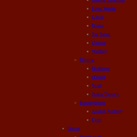
Erma Werke
Glock
Ruger
Sig Sauer
Unique
Walther
Diverse
Holderen
iTarget
Scatt
Justra Trezory
Bueskydning
Avalon Archery
Core
Om os
Hvem vi er