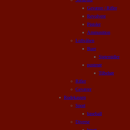
Geværer / Rifler
Revolvere
Pistoler
Ammunition
Luftvåben
Buer
Sigtemidler
pusterør
Tilbehør
Rifler
Geværer
Rodekassen
Sport
baseball
Diverse
brugt