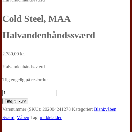
Cold Steel, MAA
Halvandenhåndssværd
2.780,00
kr.
Halvandenhåndssværd.
Tilgængelig på restordre
Cold
Steel,
Tilføj til kurv
MAA
Varenummer (SKU):
202004241278
Kategorier:
Blankvåben
,
Halvandenhåndssværd
Sværd
,
Våben
Tag:
middelalder
antal