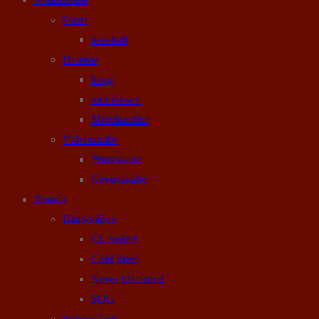
Sport
baseball
Diverse
brugt
rodekassen
Merchandise
Våbenskabe
Pistolskabe
Geværskabe
Brands
Blankvåben
CL Seifert
Cold Steel
Never Unarmed
SOG
Skydevåben