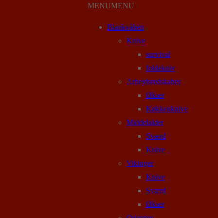
MENU
MENU
Blankvåben
Knive
survival
foldekniv
Arbejdsredskaber
Økser
Køkkenknive
Middelalder
Sværd
Knive
Vikinger
Knive
Sværd
Økser
Orienten