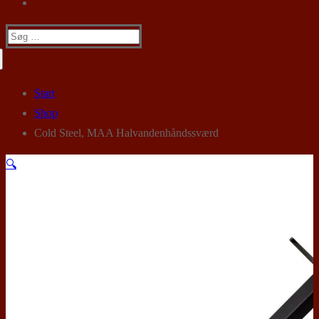
Søg
efter:
Start
Shop
Cold Steel, MAA Halvandenhåndssværd
🔍