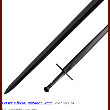
Forside
Våben
Blankvåben
Sværd
Cold Steel, MAA
Halvandenhåndssværd