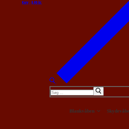
Kurv
:
0,00
kr.
Søg
efter:
Blankvåben
Skydevåb