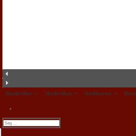
Blankvåben
Skydevåben
Rodekassen
Bran
Søg
efter: