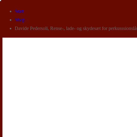
Start
Shop
Davide Pedersoli, Rense-, lade- og skydesæt for perkusssionsl