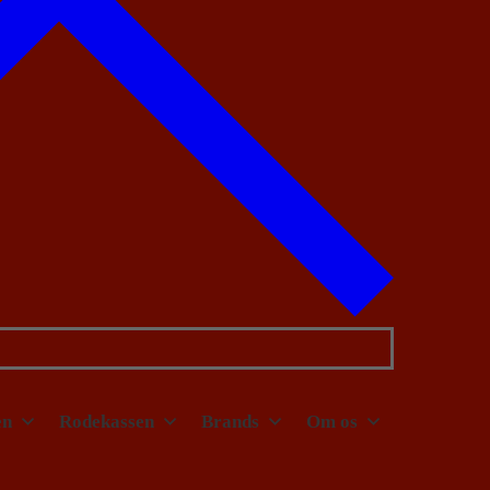
en
Rodekassen
Brands
Om os