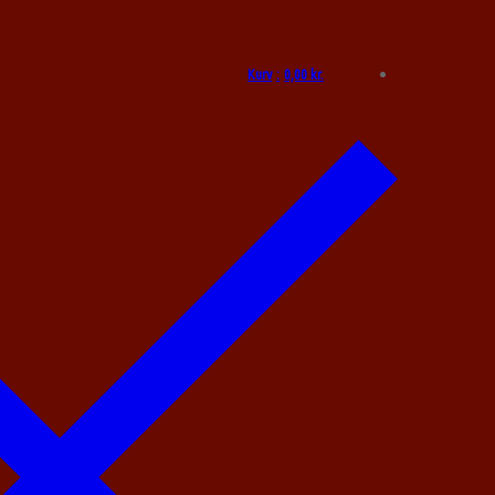
Kurv
:
0,00
kr.