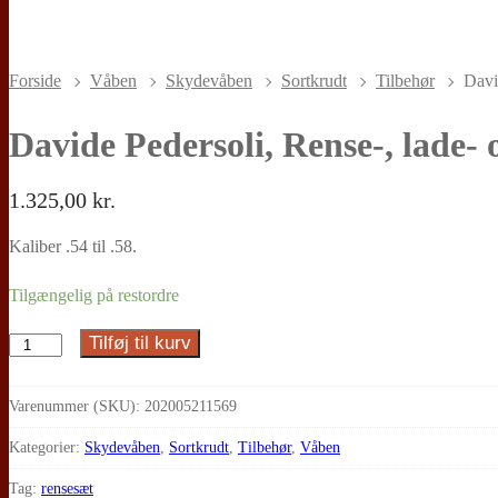
Forside
Våben
Skydevåben
Sortkrudt
Tilbehør
Davi
Davide Pedersoli, Rense-, lade-
1.325,00
kr.
Kaliber .54 til .58.
Tilgængelig på restordre
Tilføj til kurv
Davide
Pedersoli,
Rense-,
Varenummer (SKU):
202005211569
lade-
Kategorier:
Skydevåben
,
Sortkrudt
,
Tilbehør
,
Våben
og
Tag:
rensesæt