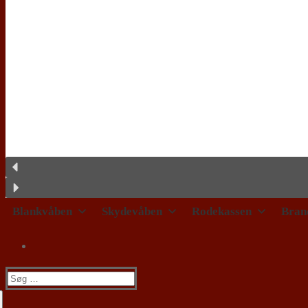
Blankvåben
Skydevåben
Rodekassen
Bran
Søg
efter: