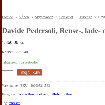
Forside
Våben
Skydevåben
Sortkrudt
Tilbehør
Davi
Davide Pedersoli, Rense-, lade- 
1.360,00
kr.
Kaliber .36 til .40.
Tilgængelig på restordre
Tilføj til kurv
Davide
Pedersoli,
Rense-,
Varenummer (SKU):
202005211563
lade-
Kategorier:
Skydevåben
,
Sortkrudt
,
Tilbehør
,
Våben
og
Tag:
rensesæt