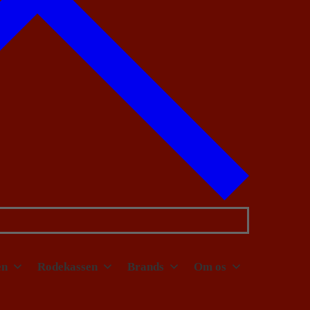
en
Rodekassen
Brands
Om os