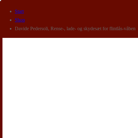
Start
Shop
Davide Pedersoli, Rense-, lade- og skydesæt for flintlås-våben