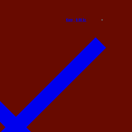
Kurv
:
0,00
kr.