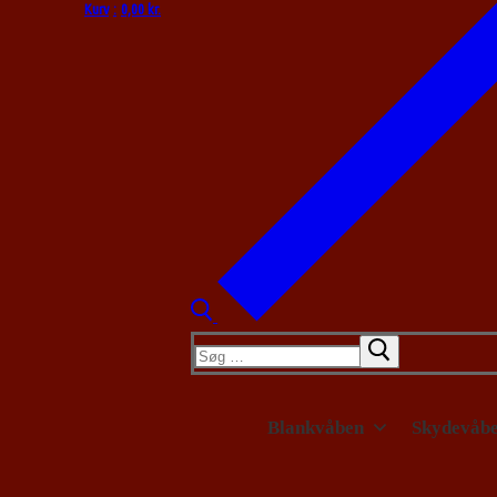
Kurv
:
0,00
kr.
Søg
efter:
Blankvåben
Skydevåb