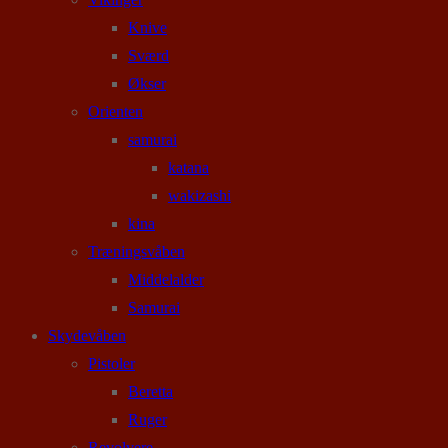
Knive
Sværd
Økser
Orienten
samurai
katana
wakizashi
kina
Træningsvåben
Middelalder
Samurai
Skydevåben
Pistoler
Beretta
Ruger
Revolvere