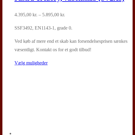
Prisinterval:
4.395,00
kr.
–
5.895,00
kr.
4.395,00 kr.
SSF3492, EN1143-1, grade 0.
til
5.895,00 kr.
Ved køb af mere end et skab kan forsendelsesprisen sænkes
væsentligt. Kontakt os for et godt tilbud!
Dette
Vælg muligheder
vare
har
flere
varianter.
Mulighederne
kan
vælges
på