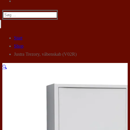
Søg
efter:
Start
Shop
Justra Trezory, våbenskab (V02R)
🔍