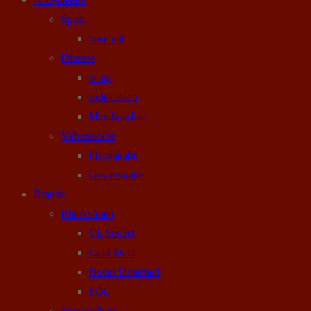
Sport
baseball
Diverse
brugt
rodekassen
Merchandise
Våbenskabe
Pistolskabe
Geværskabe
Brands
Blankvåben
CL Seifert
Cold Steel
Never Unarmed
SOG
Skydevåben