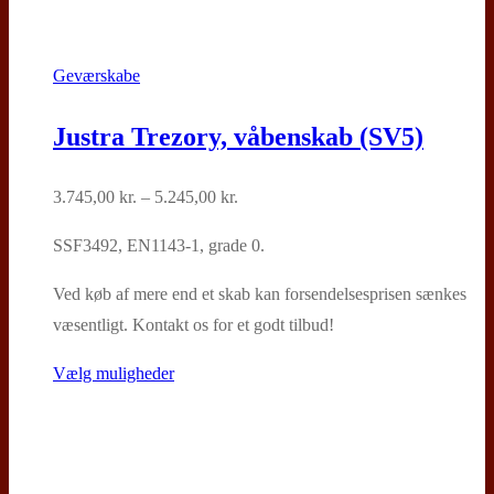
Geværskabe
Justra Trezory, våbenskab (SV5)
Prisinterval:
3.745,00
kr.
–
5.245,00
kr.
3.745,00 kr.
SSF3492, EN1143-1, grade 0.
til
5.245,00 kr.
Ved køb af mere end et skab kan forsendelsesprisen sænkes
væsentligt. Kontakt os for et godt tilbud!
Dette
Vælg muligheder
vare
har
flere