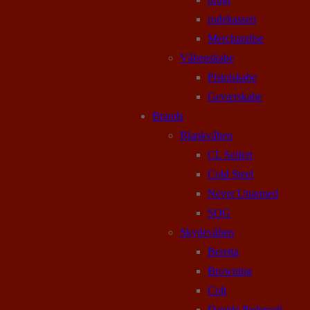
rodekassen
Merchandise
Våbenskabe
Pistolskabe
Geværskabe
Brands
Blankvåben
CL Seifert
Cold Steel
Never Unarmed
SOG
Skydevåben
Beretta
Browning
Colt
Davide Pedersoli