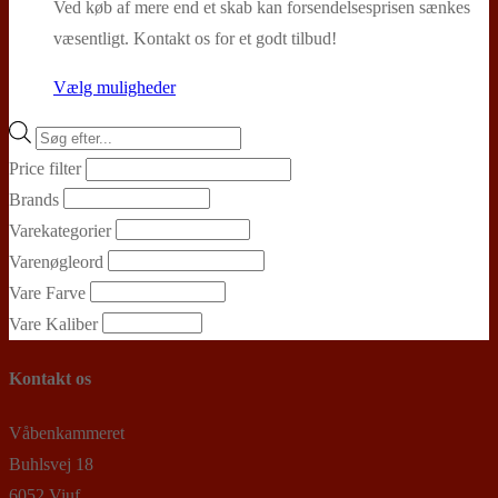
5.245,00 kr.
Ved køb af mere end et skab kan forsendelsesprisen sænkes
væsentligt. Kontakt os for et godt tilbud!
Dette
Vælg muligheder
vare
Products
har
search
Price filter
flere
Brands
varianter.
Varekategorier
Mulighederne
Varenøgleord
kan
Vare Farve
vælges
Vare Kaliber
på
varesiden
Kontakt os
Våbenkammeret
Buhlsvej 18
6052 Viuf