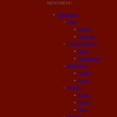
MENU
MENU
Blankvåben
Knive
survival
foldekniv
Arbejdsredskaber
Økser
Køkkenknive
Middelalder
Sværd
Knive
Vikinger
Knive
Sværd
Økser
Orienten