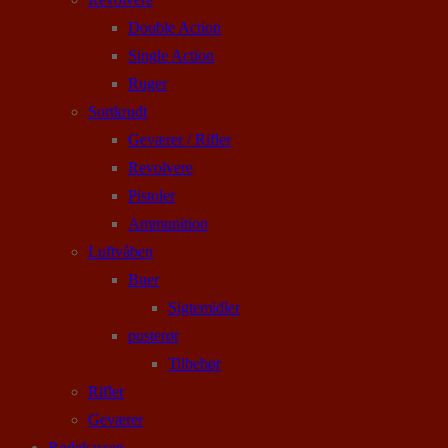
Double Action
Single Action
Ruger
Sortkrudt
Geværer / Rifler
Revolvere
Pistoler
Ammunition
Luftvåben
Buer
Sigtemidler
pusterør
Tilbehør
Rifler
Geværer
Rodekassen