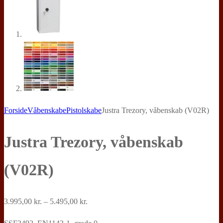
Forside
Våbenskabe
Pistolskabe
Justra Trezory, våbenskab (V02R)
Justra Trezory, våbenskab
(V02R)
Prisinterval:
3.995,00
kr.
–
5.495,00
kr.
3.995,00 kr.