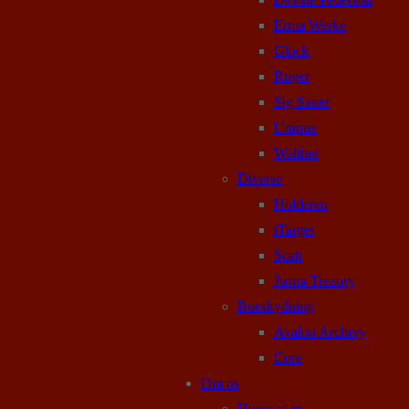
Erma Werke
Glock
Ruger
Sig Sauer
Unique
Walther
Diverse
Holderen
iTarget
Scatt
Justra Trezory
Bueskydning
Avalon Archery
Core
Om os
Hvem vi er