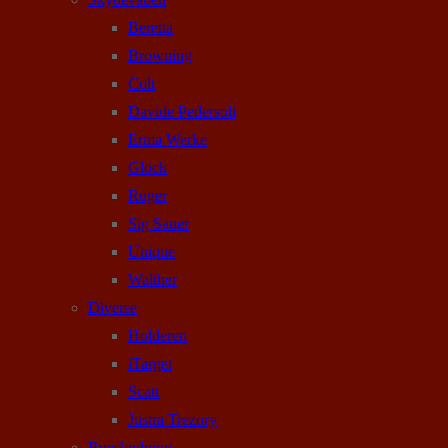
Beretta
Browning
Colt
Davide Pedersoli
Erma Werke
Glock
Ruger
Sig Sauer
Unique
Walther
Diverse
Holderen
iTarget
Scatt
Justra Trezory
Bueskydning