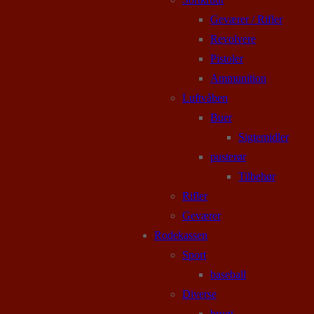
Geværer / Rifler
Revolvere
Pistoler
Ammunition
Luftvåben
Buer
Sigtemidler
pusterør
Tilbehør
Rifler
Geværer
Rodekassen
Sport
baseball
Diverse
brugt