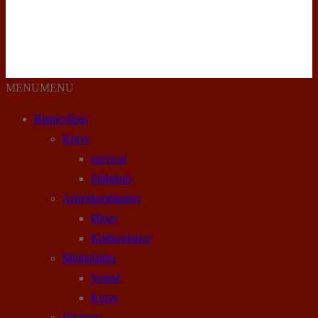
MENU
MENU
Blankvåben
Knive
survival
foldekniv
Arbejdsredskaber
Økser
Køkkenknive
Middelalder
Sværd
Knive
Vikinger