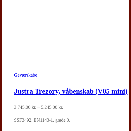
varesiden
Geværskabe
Justra Trezory, våbenskab (V05 mini)
Prisinterval:
3.745,00
kr.
–
5.245,00
kr.
3.745,00 kr.
SSF3492, EN1143-1, grade 0.
til