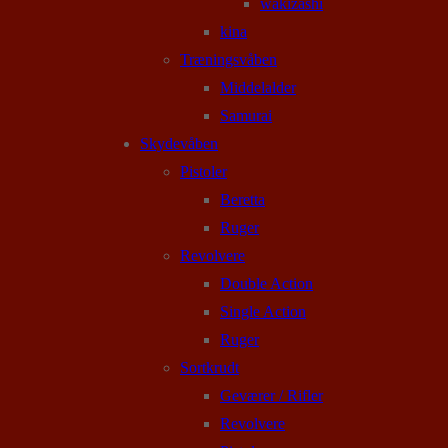
wakizashi
kina
Træningsvåben
Middelalder
Samurai
Skydevåben
Pistoler
Beretta
Ruger
Revolvere
Double Action
Single Action
Ruger
Sortkrudt
Geværer / Rifler
Revolvere