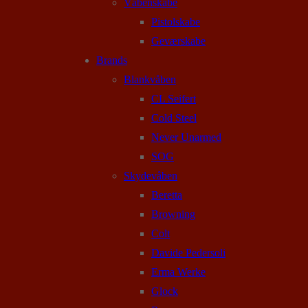
Våbenskabe
Pistolskabe
Geværskabe
Brands
Blankvåben
CL Seifert
Cold Steel
Never Unarmed
SOG
Skydevåben
Beretta
Browning
Colt
Davide Pedersoli
Erma Werke
Glock