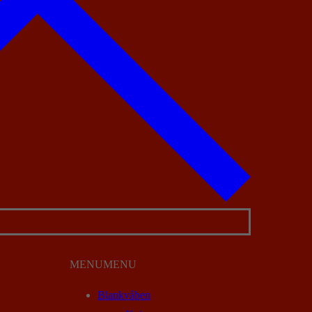
MENU
MENU
Blankvåben