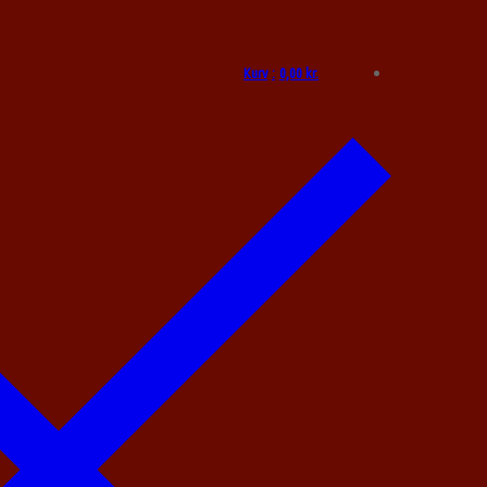
Kurv
:
0,00
kr.