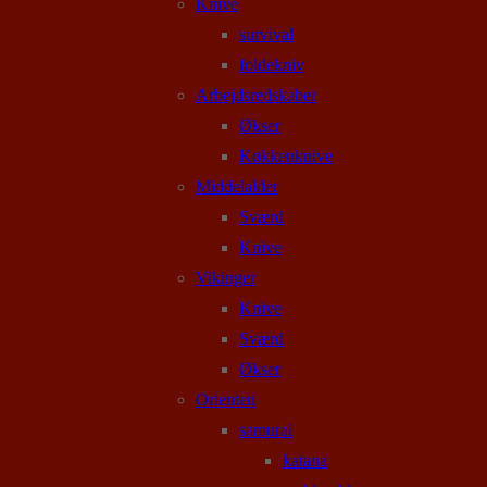
Knive
survival
foldekniv
Arbejdsredskaber
Økser
Køkkenknive
Middelalder
Sværd
Knive
Vikinger
Knive
Sværd
Økser
Orienten
samurai
katana