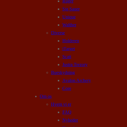
Ruger
Sig Sauer
Unique
Walther
Diverse
Holderen
iTarget
Scatt
Justra Trezory
Bueskydning
Avalon Archery
Core
Om os
Hvem vi er
FAQ
Nyheder