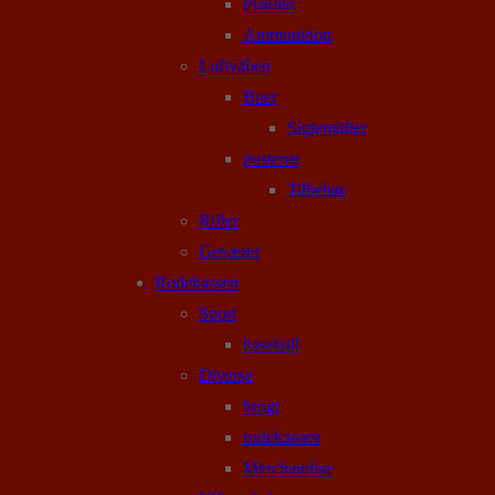
Pistoler
Ammunition
Luftvåben
Buer
Sigtemidler
pusterør
Tilbehør
Rifler
Geværer
Rodekassen
Sport
baseball
Diverse
brugt
rodekassen
Merchandise