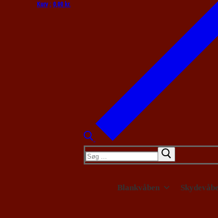
Kurv
:
0,00
kr.
Søg
efter:
Blankvåben
Skydevåb