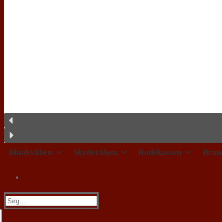
Blankvåben
Skydevåben
Rodekassen
Bran
Søg
efter: