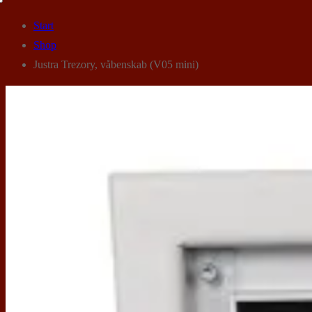
Start
Shop
Justra Trezory, våbenskab (V05 mini)