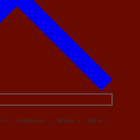
en
Rodekassen
Brands
Om os