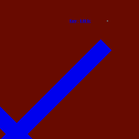
Kurv
:
0,00
kr.