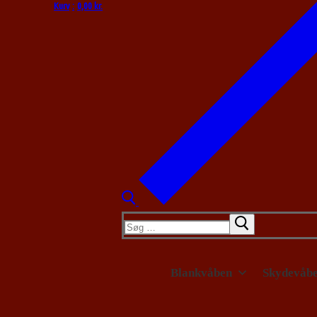
Kurv
:
0,00
kr.
Søg
efter:
Blankvåben
Skydevåb