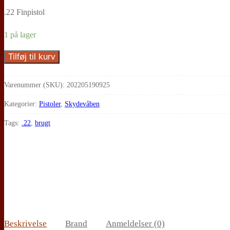
.22 Finpistol
1 på lager
Tilføj til kurv
Unique,
Des-
Varenummer (SKU):
202205190925
69
(0925)
Kategorier:
Pistoler
,
Skydevåben
antal
Tags:
.22
,
brugt
Beskrivelse
Brand
Anmeldelser (0)