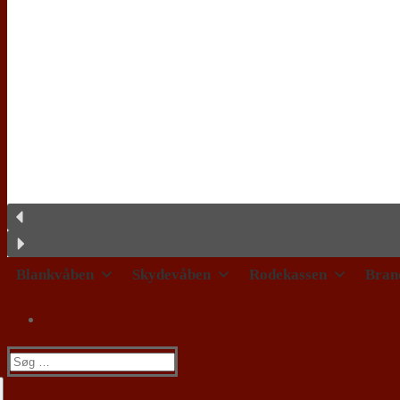
Blankvåben
Skydevåben
Rodekassen
Bran
Søg
efter: