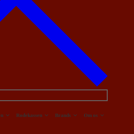
en
Rodekassen
Brands
Om os