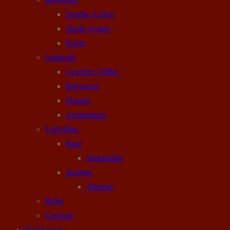
Double Action
Single Action
Ruger
Sortkrudt
Geværer / Rifler
Revolvere
Pistoler
Ammunition
Luftvåben
Buer
Sigtemidler
pusterør
Tilbehør
Rifler
Geværer
Rodekassen