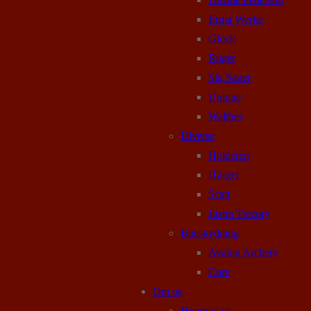
Erma Werke
Glock
Ruger
Sig Sauer
Unique
Walther
Diverse
Holderen
iTarget
Scatt
Justra Trezory
Bueskydning
Avalon Archery
Core
Om os
Hvem vi er