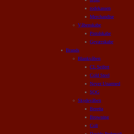
rodekassen
Merchandise
Våbenskabe
Pistolskabe
Geværskabe
Brands
Blankvåben
CL Seifert
Cold Steel
Never Unarmed
SOG
Skydevåben
Beretta
Browning
Colt
Davide Pedersoli