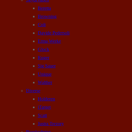
Beretta
Browning
Colt
Davide Pedersoli
Erma Werke
Glock
Ruger
Sig Sauer
Unique
Walther
Diverse
Holderen
iTarget
Scatt
Justra Trezory
Bueskydning