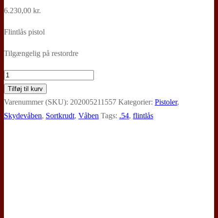
6.230,00
kr.
Flintlås pistol
Tilgængelig på restordre
Davide
Pedersoli,
Tilføj til kurv
Mamelouk
Varenummer (SKU):
202005211557
Kategorier:
Pistoler
,
(14,5
Skydevåben
,
Sortkrudt
,
Våben
Tags:
.54
,
flintlås
mm)
antal