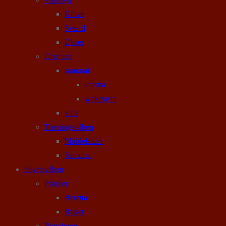
Knive
Sværd
Økser
Orienten
samurai
katana
wakizashi
kina
Træningsvåben
Middelalder
Samurai
Skydevåben
Pistoler
Beretta
Ruger
Revolvere