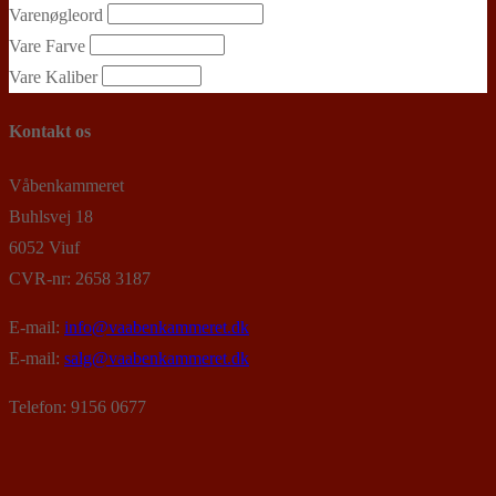
Varenøgleord
Vare Farve
Vare Kaliber
Kontakt os
Våbenkammeret
Buhlsvej 18
6052 Viuf
CVR-nr: 2658 3187
E-mail:
info@vaabenkammeret.dk
E-mail:
salg@vaabenkammeret.dk
Telefon: 9156 0677