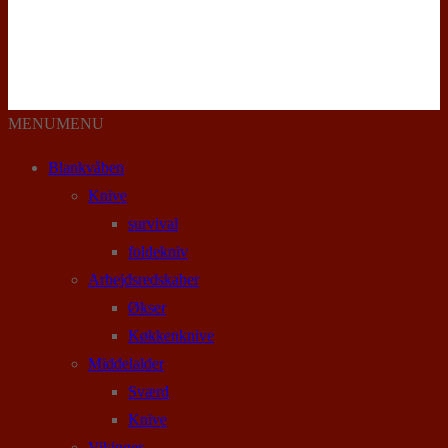
MENU
MENU
Blankvåben
Knive
survival
foldekniv
Arbejdsredskaber
Økser
Køkkenknive
Middelalder
Sværd
Knive
Vikinger