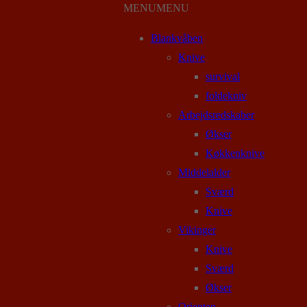
MENU
MENU
Blankvåben
Knive
survival
foldekniv
Arbejdsredskaber
Økser
Køkkenknive
Middelalder
Sværd
Knive
Vikinger
Knive
Sværd
Økser
Orienten