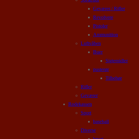
Geværer / Rifler
Revolvere
Pistoler
Ammunition
Luftvåben
Buer
Sigtemidler
pusterør
Tilbehør
Rifler
Geværer
Rodekassen
Sport
baseball
Diverse
brugt