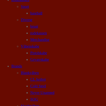
Sport
baseball
Diverse
brugt
rodekassen
Merchandise
Våbenskabe
Pistolskabe
Geværskabe
Brands
Blankvåben
CL Seifert
Cold Steel
Never Unarmed
SOG
Skydevåben