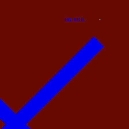
Kurv
:
0,00
kr.