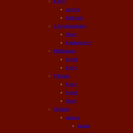
Knive
survival
foldekniv
Arbejdsredskaber
Økser
Køkkenknive
Middelalder
Sværd
Knive
Vikinger
Knive
Sværd
Økser
Orienten
samurai
katana