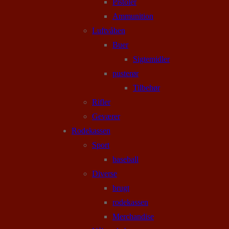
Pistoler
Ammunition
Luftvåben
Buer
Sigtemidler
pusterør
Tilbehør
Rifler
Geværer
Rodekassen
Sport
baseball
Diverse
brugt
rodekassen
Merchandise