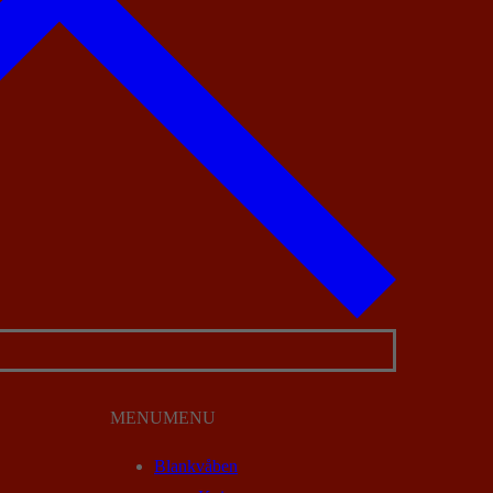
MENU
MENU
Blankvåben