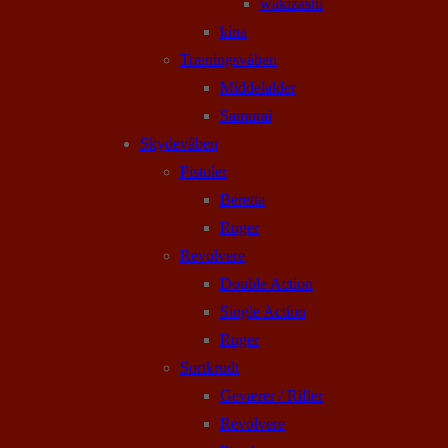
wakizashi
kina
Træningsvåben
Middelalder
Samurai
Skydevåben
Pistoler
Beretta
Ruger
Revolvere
Double Action
Single Action
Ruger
Sortkrudt
Geværer / Rifler
Revolvere