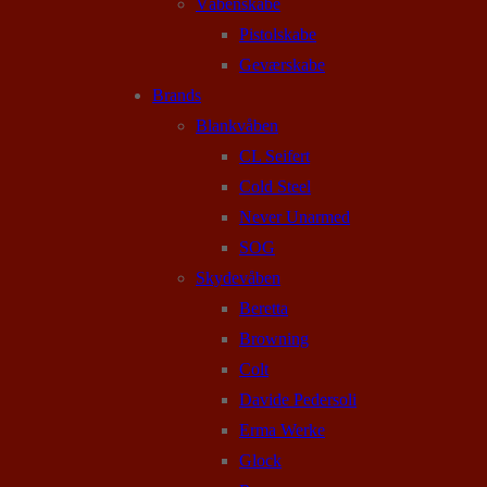
Våbenskabe
Pistolskabe
Geværskabe
Brands
Blankvåben
CL Seifert
Cold Steel
Never Unarmed
SOG
Skydevåben
Beretta
Browning
Colt
Davide Pedersoli
Erma Werke
Glock