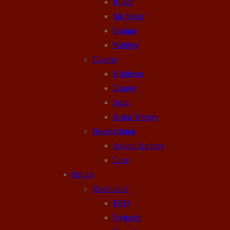
Ruger
Sig Sauer
Unique
Walther
Diverse
Holderen
iTarget
Scatt
Justra Trezory
Bueskydning
Avalon Archery
Core
Om os
Hvem vi er
FAQ
Nyheder