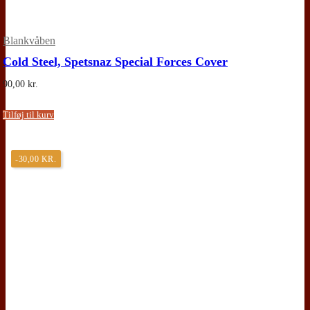
Blankvåben
Cold Steel, Spetsnaz Special Forces Cover
90,00
kr.
Tilføj til kurv
-30,00
KR.