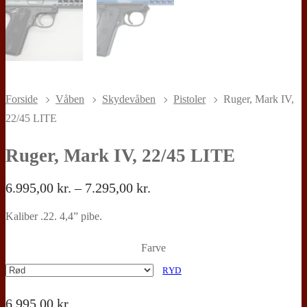
Forside
Våben
Skydevåben
Pistoler
Ruger, Mark IV,
22/45 LITE
Ruger, Mark IV, 22/45 LITE
Prisinterval:
6.995,00
kr.
–
7.295,00
kr.
6.995,00 kr.
til
Kaliber .22. 4,4” pibe.
7.295,00 kr.
Farve
RYD
6.995,00
kr.