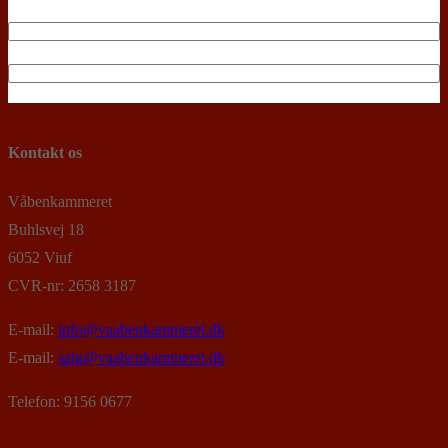
Kontakt os
Våbenkammeret
Buhlsvej 18
6052 Viuf
CVR-nr: 2658 3187
E-mail:
info@vaabenkammeret.dk
E-mail:
salg@vaabenkammeret.dk
Telefon: 9156 0677