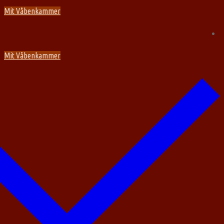
Spring
Menu
Luk
Mit Våbenkammer
til
indhold
Mit Våbenkammer