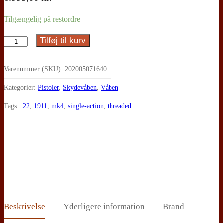
Tilgængelig på restordre
Tilføj til kurv
Ruger,
Mark
IV,
Varenummer (SKU):
202005071640
22/45
Kategorier:
Pistoler
,
Skydevåben
,
Våben
LITE
Tags:
.22
,
1911
,
mk4
,
single-action
,
threaded
antal
Beskrivelse
Yderligere information
Brand