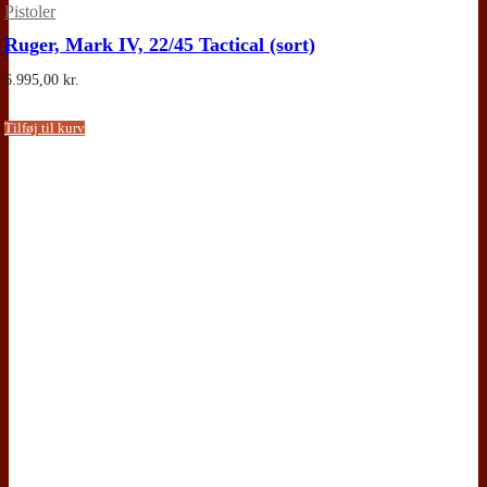
Pistoler
Ruger, Mark IV, 22/45 Tactical (sort)
6.995,00
kr.
Tilføj til kurv