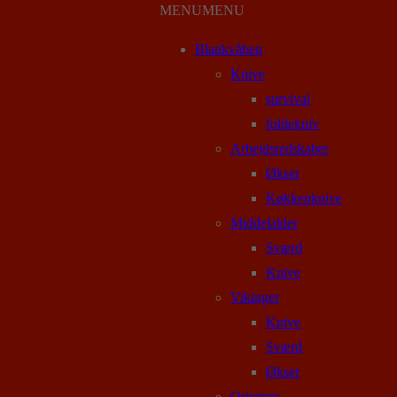
MENU
MENU
Blankvåben
Knive
survival
foldekniv
Arbejdsredskaber
Økser
Køkkenknive
Middelalder
Sværd
Knive
Vikinger
Knive
Sværd
Økser
Orienten