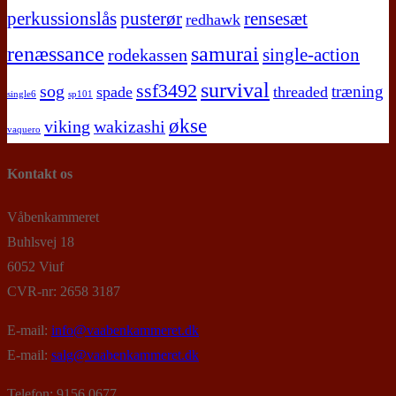
perkussionslås
pusterør
rensesæt
redhawk
renæssance
samurai
single-action
rodekassen
survival
ssf3492
sog
træning
spade
threaded
single6
sp101
økse
viking
wakizashi
vaquero
Kontakt os
Våbenkammeret
Buhlsvej 18
6052 Viuf
CVR-nr: 2658 3187
E-mail:
info@vaabenkammeret.dk
E-mail:
salg@vaabenkammeret.dk
Telefon: 9156 0677