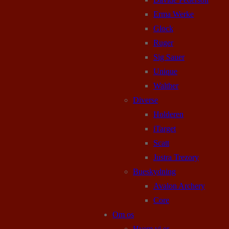
Erma Werke
Glock
Ruger
Sig Sauer
Unique
Walther
Diverse
Holderen
iTarget
Scatt
Justra Trezory
Bueskydning
Avalon Archery
Core
Om os
Hvem vi er