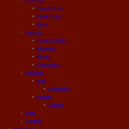
Double Action
Single Action
Ruger
Sortkrudt
Geværer / Rifler
Revolvere
Pistoler
Ammunition
Luftvåben
Buer
Sigtemidler
pusterør
Tilbehør
Rifler
Geværer
Rodekassen