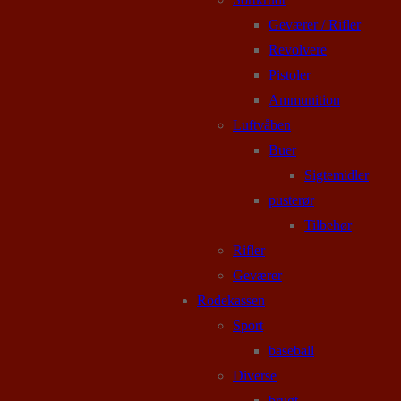
Geværer / Rifler
Revolvere
Pistoler
Ammunition
Luftvåben
Buer
Sigtemidler
pusterør
Tilbehør
Rifler
Geværer
Rodekassen
Sport
baseball
Diverse
brugt