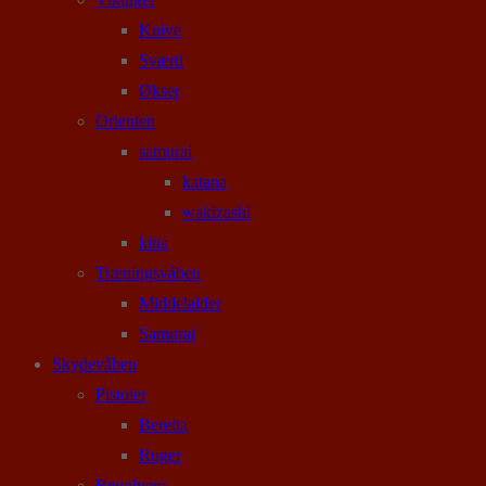
Knive
Sværd
Økser
Orienten
samurai
katana
wakizashi
kina
Træningsvåben
Middelalder
Samurai
Skydevåben
Pistoler
Beretta
Ruger
Revolvere