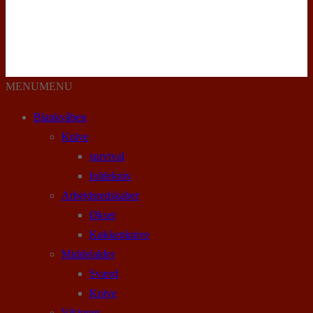
MENU
MENU
Blankvåben
Knive
survival
foldekniv
Arbejdsredskaber
Økser
Køkkenknive
Middelalder
Sværd
Knive
Vikinger