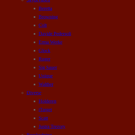
Beretta
Browning
Colt
Davide Pedersoli
Erma Werke
Glock
Ruger
Sig Sauer
Unique
Walther
Diverse
Holderen
iTarget
Scatt
Justra Trezory
Bueskydning