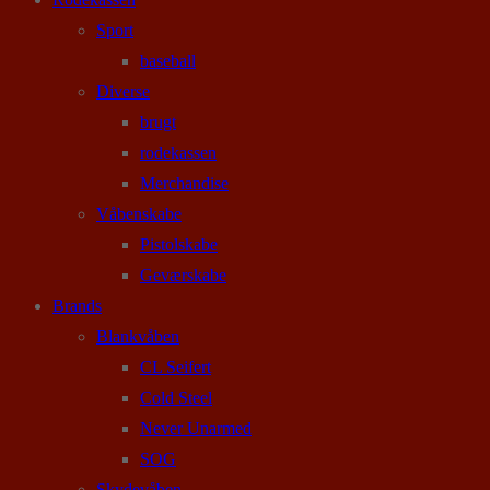
Sport
baseball
Diverse
brugt
rodekassen
Merchandise
Våbenskabe
Pistolskabe
Geværskabe
Brands
Blankvåben
CL Seifert
Cold Steel
Never Unarmed
SOG
Skydevåben