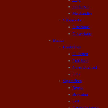
rodekassen
Merchandise
Våbenskabe
Pistolskabe
Geværskabe
Brands
Blankvåben
CL Seifert
Cold Steel
Never Unarmed
SOG
Skydevåben
Beretta
Browning
Colt
Davide Pedersoli