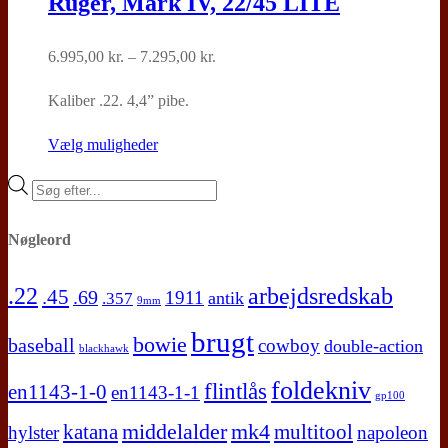
Ruger, Mark IV, 22/45 LITE
Prisinterval:
6.995,00
kr.
–
7.295,00
kr.
6.995,00 kr.
Kaliber .22. 4,4” pibe.
til
7.295,00 kr.
Dette
Vælg muligheder
vare
Products
har
search
flere
Nøgleord
varianter.
Mulighederne
.22
arbejdsredskab
.45
.69
1911
antik
.357
9mm
kan
brugt
vælges
bowie
baseball
cowboy
double-action
blackhawk
på
foldekniv
flintlås
en1143-1-0
en1143-1-1
varesiden
gp100
middelalder
mk4
katana
multitool
hylster
napoleon