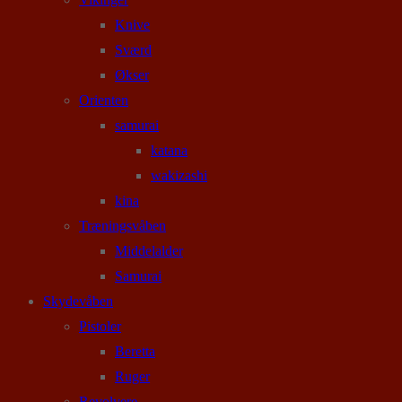
Knive
Sværd
Økser
Orienten
samurai
katana
wakizashi
kina
Træningsvåben
Middelalder
Samurai
Skydevåben
Pistoler
Beretta
Ruger
Revolvere