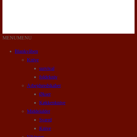
MENU
MENU
Blankvåben
Knive
survival
foldekniv
Arbejdsredskaber
Økser
Køkkenknive
Middelalder
Sværd
Knive
Vikinger