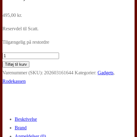
495,00
kr.
Reservdel til Scatt.
Tilgængelig på restordre
SCATT,
Universelt
Tilføj til kurv
fastgørrelsessystem
Varenummer (SKU):
202603161644
Kategorier:
Gadgets
,
(pistol
Rodekassen
+
riffel)
antal
Beskrivelse
Brand
Anmeldelser (0)