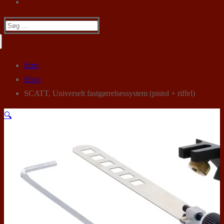
Søg
efter:
Start
Shop
SCATT, Universelt fastgørrelsessystem (pistol + riffel)
🔍