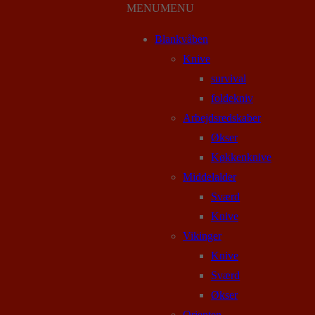
MENU
MENU
Blankvåben
Knive
survival
foldekniv
Arbejdsredskaber
Økser
Køkkenknive
Middelalder
Sværd
Knive
Vikinger
Knive
Sværd
Økser
Orienten