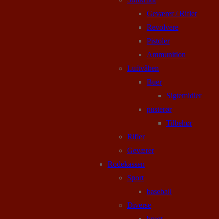
Geværer / Rifler
Revolvere
Pistoler
Ammunition
Luftvåben
Buer
Sigtemidler
pusterør
Tilbehør
Rifler
Geværer
Rodekassen
Sport
baseball
Diverse
brugt