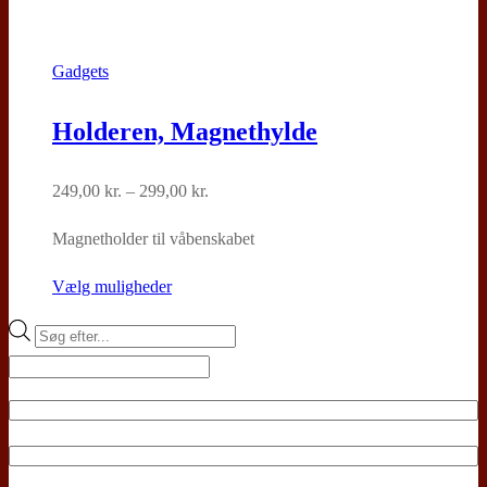
Gadgets
Holderen, Magnethylde
Prisinterval:
249,00
kr.
–
299,00
kr.
249,00 kr.
Magnetholder til våbenskabet
til
299,00 kr.
Dette
Vælg muligheder
vare
Products
har
search
flere
varianter.
Mulighederne
kan