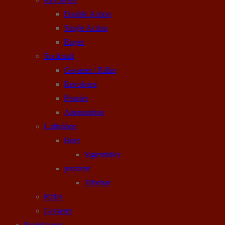
Double Action
Single Action
Ruger
Sortkrudt
Geværer / Rifler
Revolvere
Pistoler
Ammunition
Luftvåben
Buer
Sigtemidler
pusterør
Tilbehør
Rifler
Geværer
Rodekassen