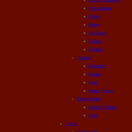
Erma Werke
Glock
Ruger
Sig Sauer
Unique
Walther
Diverse
Holderen
iTarget
Scatt
Justra Trezory
Bueskydning
Avalon Archery
Core
Om os
Hvem vi er