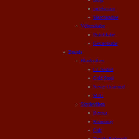
rodekassen
Merchandise
Våbenskabe
Pistolskabe
Geværskabe
Brands
Blankvåben
CL Seifert
Cold Steel
Never Unarmed
SOG
Skydevåben
Beretta
Browning
Colt
Davide Pedersoli