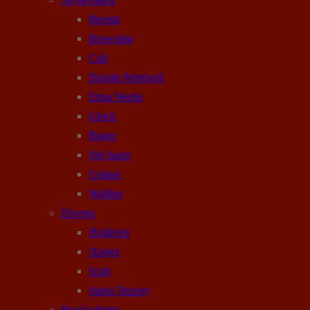
Beretta
Browning
Colt
Davide Pedersoli
Erma Werke
Glock
Ruger
Sig Sauer
Unique
Walther
Diverse
Holderen
iTarget
Scatt
Justra Trezory
Bueskydning