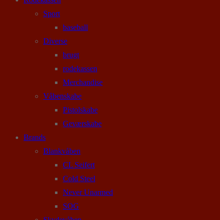
Sport
baseball
Diverse
brugt
rodekassen
Merchandise
Våbenskabe
Pistolskabe
Geværskabe
Brands
Blankvåben
CL Seifert
Cold Steel
Never Unarmed
SOG
Skydevåben