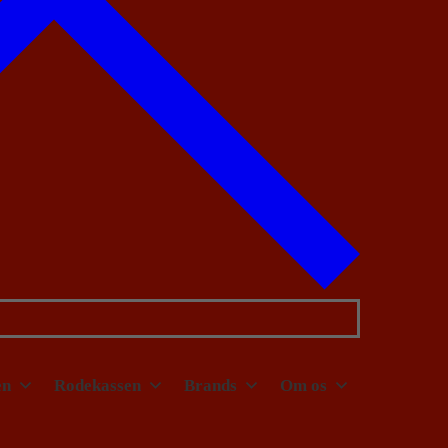
en
Rodekassen
Brands
Om os