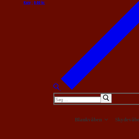
Kurv
:
0,00
kr.
Søg
efter:
Blankvåben
Skydevåb