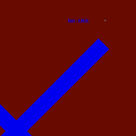
Kurv
:
0,00
kr.