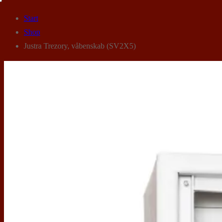
Start
Shop
Justra Trezory, våbenskab (SV2X5)