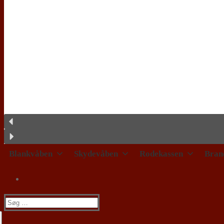
Blankvåben
Skydevåben
Rodekassen
Bran
Søg
efter: