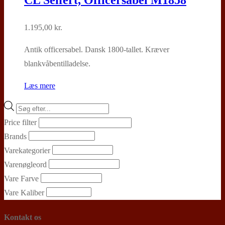
CL Seifert, Officersabel M1858
1.195,00
kr.
Antik officersabel. Dansk 1800-tallet. Kræver
blankvåbentilladelse.
Læs mere
Products
search
Price filter
Brands
Varekategorier
Varenøgleord
Vare Farve
Vare Kaliber
Kontakt os