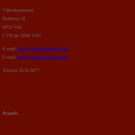
Våbenkammeret
Buhlsvej 18
6052 Viuf
CVR-nr: 2658 3187
E-mail:
info@vaabenkammeret.dk
E-mail:
salg@vaabenkammeret.dk
Telefon: 9156 0677
Brands