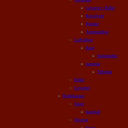
Geværer / Rifler
Revolvere
Pistoler
Ammunition
Luftvåben
Buer
Sigtemidler
pusterør
Tilbehør
Rifler
Geværer
Rodekassen
Sport
baseball
Diverse
brugt