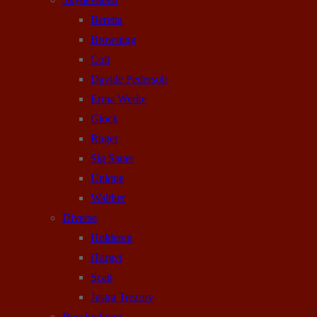
Beretta
Browning
Colt
Davide Pedersoli
Erma Werke
Glock
Ruger
Sig Sauer
Unique
Walther
Diverse
Holderen
iTarget
Scatt
Justra Trezory
Bueskydning