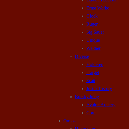
Erma Werke
Glock
Ruger
Sig Sauer
Unique
Walther
Diverse
Holderen
iTarget
Scatt
Justra Trezory
Bueskydning
Avalon Archery
Core
Om os
Hvem vi er