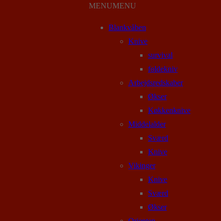
MENU
MENU
Blankvåben
Knive
survival
foldekniv
Arbejdsredskaber
Økser
Køkkenknive
Middelalder
Sværd
Knive
Vikinger
Knive
Sværd
Økser
Orienten