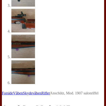
Forside
Våben
Skydevåben
Rifler
Anschütz, Mod. 1907 salonriffel