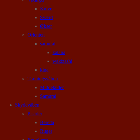
Knive
Sværd
Økser
Orienten
samurai
katana
wakizashi
kina
Træningsvåben
Middelalder
Samurai
Skydevåben
Pistoler
Beretta
Ruger
Revolvere