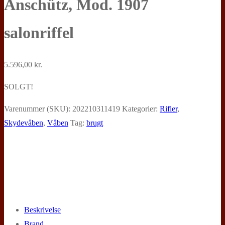
Anschütz, Mod. 1907
salonriffel
5.596,00
kr.
SOLGT!
Varenummer (SKU):
202210311419
Kategorier:
Rifler
,
Skydevåben
,
Våben
Tag:
brugt
Beskrivelse
Brand