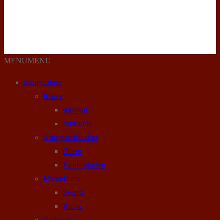
MENU
MENU
Blankvåben
Knive
survival
foldekniv
Arbejdsredskaber
Økser
Køkkenknive
Middelalder
Sværd
Knive
Vikinger