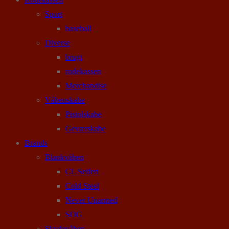
Sport
baseball
Diverse
brugt
rodekassen
Merchandise
Våbenskabe
Pistolskabe
Geværskabe
Brands
Blankvåben
CL Seifert
Cold Steel
Never Unarmed
SOG
Skydevåben