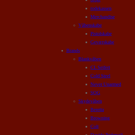
rodekassen
Merchandise
Våbenskabe
Pistolskabe
Geværskabe
Brands
Blankvåben
CL Seifert
Cold Steel
Never Unarmed
SOG
Skydevåben
Beretta
Browning
Colt
Davide Pedersoli