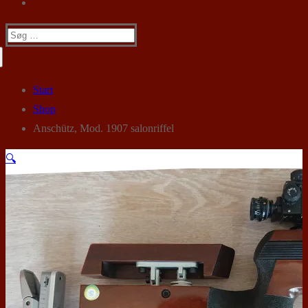
Søg
efter:
Start
Shop
Anschütz, Mod. 1907 salonriffel
🔍