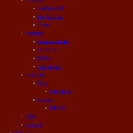
Double Action
Single Action
Ruger
Sortkrudt
Geværer / Rifler
Revolvere
Pistoler
Ammunition
Luftvåben
Buer
Sigtemidler
pusterør
Tilbehør
Rifler
Geværer
Rodekassen