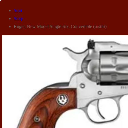
Start
Shop
Ruger, New Model Single-Six, Convertible (rustfri)