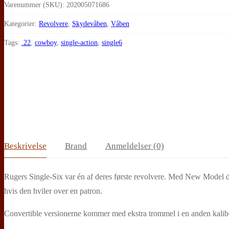
Model
Varenummer (SKU):
202005071686
Single-
Kategorier:
Revolvere
,
Skydevåben
,
Våben
Six,
Tags:
.22
,
cowboy
,
single-action
,
single6
Convertible
(rustfri)
antal
Beskrivelse
Brand
Anmeldelser (0)
Rugers Single-Six var én af deres første revolvere. Med New Model des
hvis den hviler over en patron.
Convertible versionerne kommer med ekstra trommel i en anden kaliber 