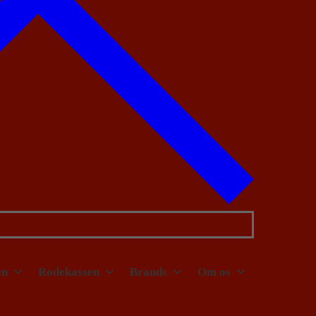
en
Rodekassen
Brands
Om os