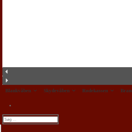
Blankvåben
Skydevåben
Rodekassen
Bran
Søg
efter: