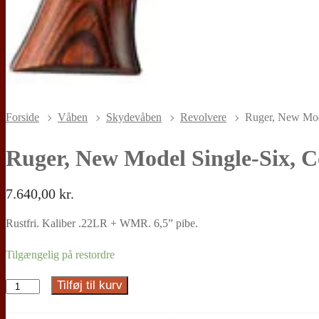
Forside
Våben
Skydevåben
Revolvere
Ruger, New Model
Ruger, New Model Single-Six, Co
7.640,00
kr.
Rustfri. Kaliber .22LR + WMR. 6,5” pibe.
Tilgængelig på restordre
Tilføj til kurv
Ruger,
New