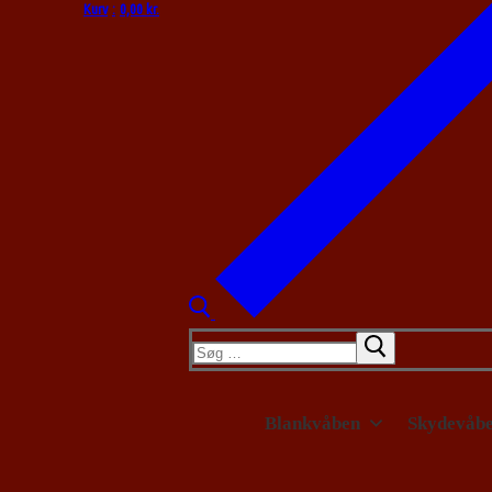
Kurv
:
0,00
kr.
Søg
efter:
Blankvåben
Skydevåb