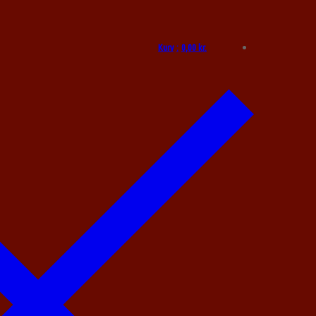
Kurv
:
0,00
kr.