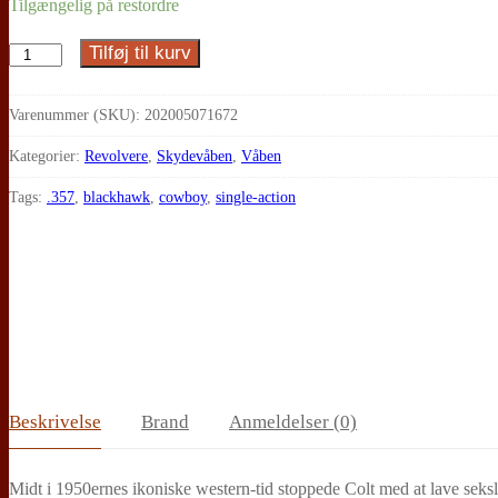
Tilgængelig på restordre
Tilføj til kurv
Ruger,
New
Model
Varenummer (SKU):
202005071672
Blackhawk
Kategorier:
Revolvere
,
Skydevåben
,
Våben
(sort)
Tags:
.357
,
blackhawk
,
cowboy
,
single-action
antal
Beskrivelse
Brand
Anmeldelser (0)
Midt i 1950ernes ikoniske western-tid stoppede Colt med at lave seksl