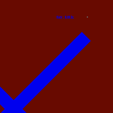
Kurv
:
0,00
kr.