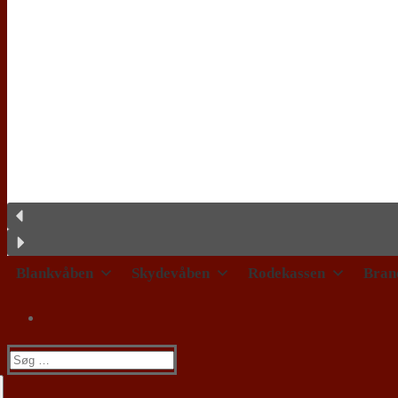
Blankvåben
Skydevåben
Rodekassen
Bran
Søg
efter: