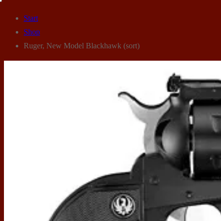
Start
Shop
Ruger, New Model Blackhawk (sort)