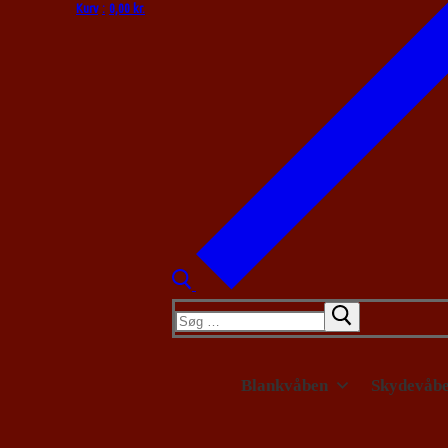
Kurv
:
0,00
kr.
Søg
efter:
Blankvåben
Skydevåb