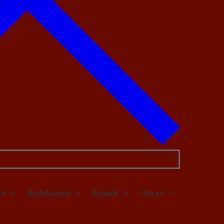
en
Rodekassen
Brands
Om os