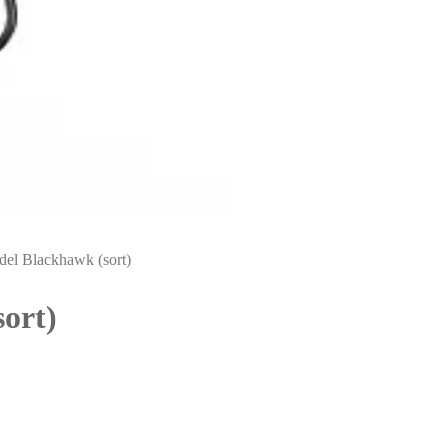
el Blackhawk (sort)
ort)