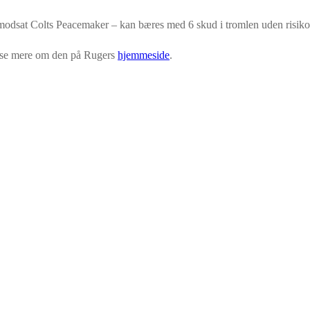
 modsat Colts Peacemaker – kan bæres med 6 skud i tromlen uden risiko f
 læse mere om den på Rugers
hjemmeside
.