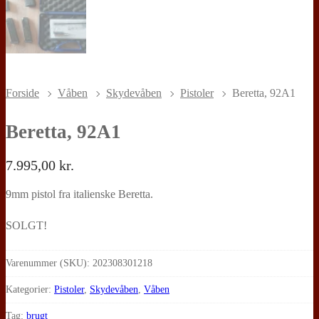
Forside
Våben
Skydevåben
Pistoler
Beretta, 92A1
Beretta, 92A1
7.995,00
kr.
9mm pistol fra italienske Beretta.
SOLGT!
Varenummer (SKU):
202308301218
Kategorier:
Pistoler
,
Skydevåben
,
Våben
Tag:
brugt