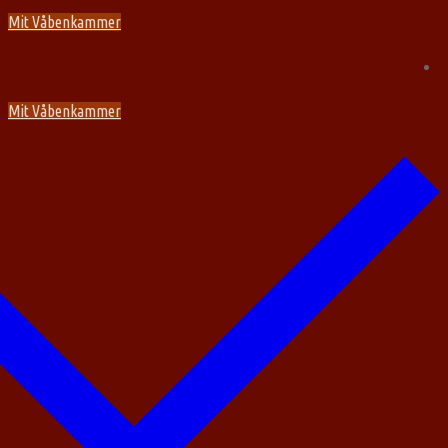
Spring
Menu
Luk
Mit Våbenkammer
til
indhold
Mit Våbenkammer