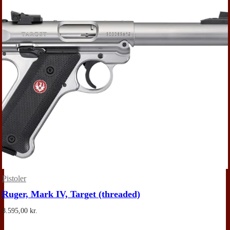
Pistoler
Ruger, Mark IV, Target (threaded)
8.595,00
kr.