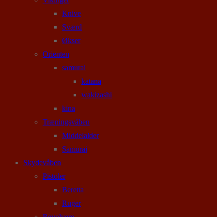
Knive
Sværd
Økser
Orienten
samurai
katana
wakizashi
kina
Træningsvåben
Middelalder
Samurai
Skydevåben
Pistoler
Beretta
Ruger
Revolvere