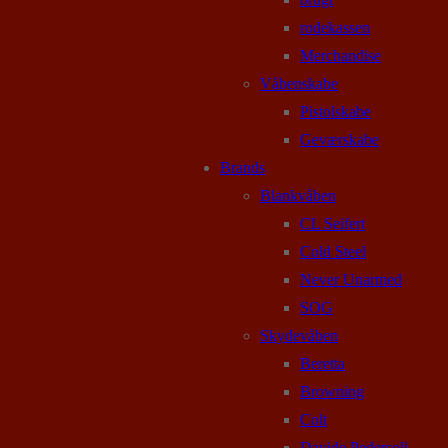
rodekassen
Merchandise
Våbenskabe
Pistolskabe
Geværskabe
Brands
Blankvåben
CL Seifert
Cold Steel
Never Unarmed
SOG
Skydevåben
Beretta
Browning
Colt
Davide Pedersoli