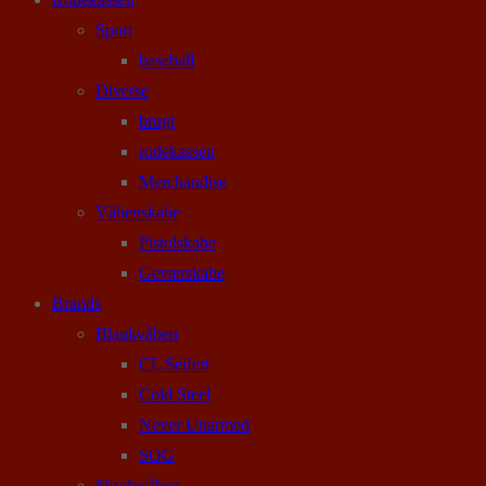
Sport
baseball
Diverse
brugt
rodekassen
Merchandise
Våbenskabe
Pistolskabe
Geværskabe
Brands
Blankvåben
CL Seifert
Cold Steel
Never Unarmed
SOG
Skydevåben