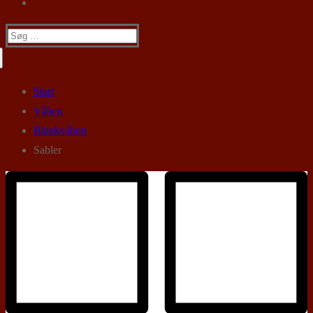
Søg
efter:
Start
Våben
Blankvåben
Sabler