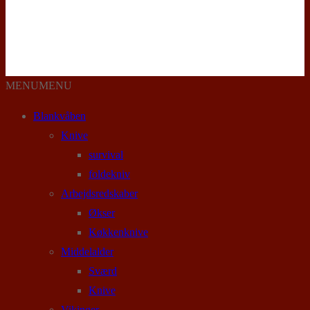
MENU
MENU
Blankvåben
Knive
survival
foldekniv
Arbejdsredskaber
Økser
Køkkenknive
Middelalder
Sværd
Knive
Vikinger