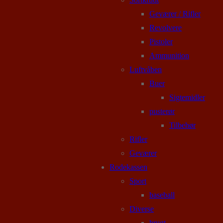
Geværer / Rifler
Revolvere
Pistoler
Ammunition
Luftvåben
Buer
Sigtemidler
pusterør
Tilbehør
Rifler
Geværer
Rodekassen
Sport
baseball
Diverse
brugt