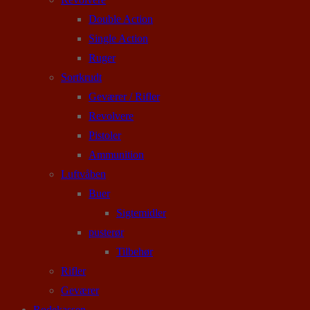
Double Action
Single Action
Ruger
Sortkrudt
Geværer / Rifler
Revolvere
Pistoler
Ammunition
Luftvåben
Buer
Sigtemidler
pusterør
Tilbehør
Rifler
Geværer
Rodekassen