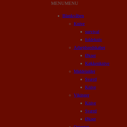
MENU
MENU
Blankvåben
Knive
survival
foldekniv
Arbejdsredskaber
Økser
Køkkenknive
Middelalder
Sværd
Knive
Vikinger
Knive
Sværd
Økser
Orienten