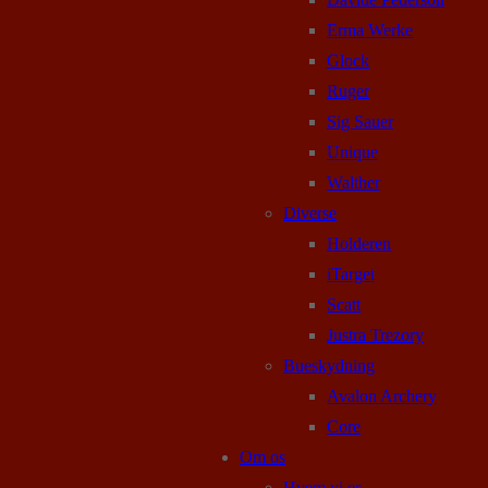
Erma Werke
Glock
Ruger
Sig Sauer
Unique
Walther
Diverse
Holderen
iTarget
Scatt
Justra Trezory
Bueskydning
Avalon Archery
Core
Om os
Hvem vi er