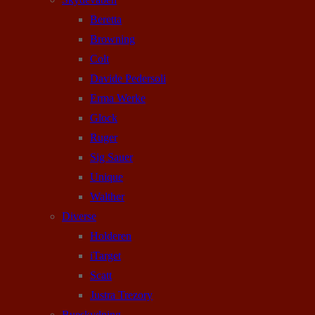
Beretta
Browning
Colt
Davide Pedersoli
Erma Werke
Glock
Ruger
Sig Sauer
Unique
Walther
Diverse
Holderen
iTarget
Scatt
Justra Trezory
Bueskydning