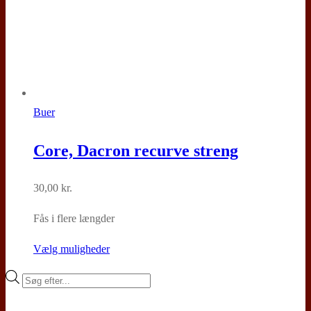
Buer
Core, Dacron recurve streng
30,00
kr.
Fås i flere længder
Dette
Vælg muligheder
vare
Products
har
search
flere