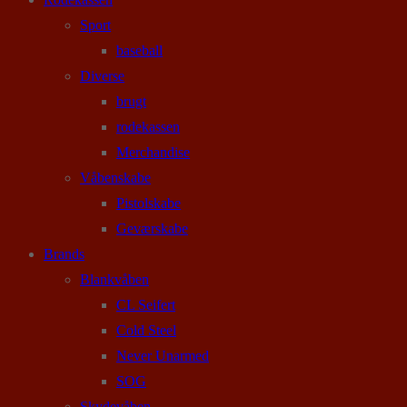
Sport
baseball
Diverse
brugt
rodekassen
Merchandise
Våbenskabe
Pistolskabe
Geværskabe
Brands
Blankvåben
CL Seifert
Cold Steel
Never Unarmed
SOG
Skydevåben