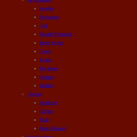
Beretta
Browning
Colt
Davide Pedersoli
Erma Werke
Glock
Ruger
Sig Sauer
Unique
Walther
Diverse
Holderen
iTarget
Scatt
Justra Trezory
Bueskydning