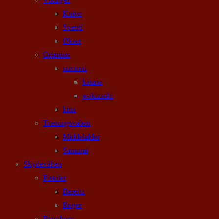
Knive
Sværd
Økser
Orienten
samurai
katana
wakizashi
kina
Træningsvåben
Middelalder
Samurai
Skydevåben
Pistoler
Beretta
Ruger
Revolvere