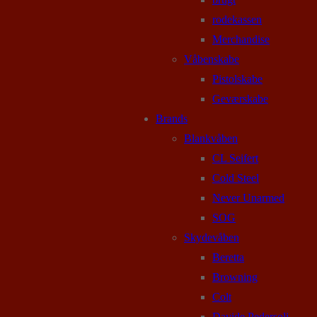
rodekassen
Merchandise
Våbenskabe
Pistolskabe
Geværskabe
Brands
Blankvåben
CL Seifert
Cold Steel
Never Unarmed
SOG
Skydevåben
Beretta
Browning
Colt
Davide Pedersoli