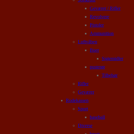
Geværer / Rifler
Revolvere
Pistoler
Ammunition
Luftvåben
Buer
Sigtemidler
pusterør
Tilbehør
Rifler
Geværer
Rodekassen
Sport
baseball
Diverse
brugt