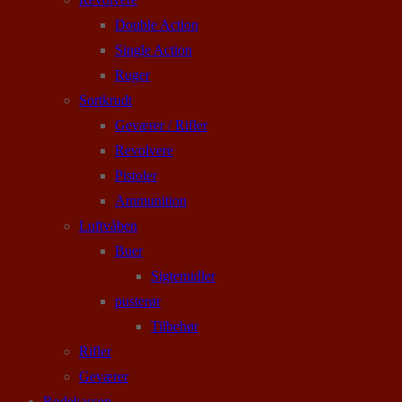
Double Action
Single Action
Ruger
Sortkrudt
Geværer / Rifler
Revolvere
Pistoler
Ammunition
Luftvåben
Buer
Sigtemidler
pusterør
Tilbehør
Rifler
Geværer
Rodekassen