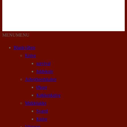
MENU
MENU
Blankvåben
Knive
survival
foldekniv
Arbejdsredskaber
Økser
Køkkenknive
Middelalder
Sværd
Knive
Vikinger