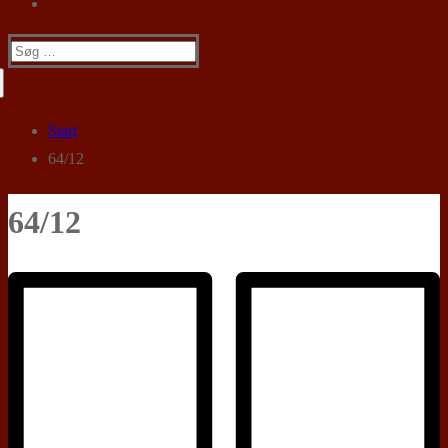
Søg
efter:
Start
64/12
64/12