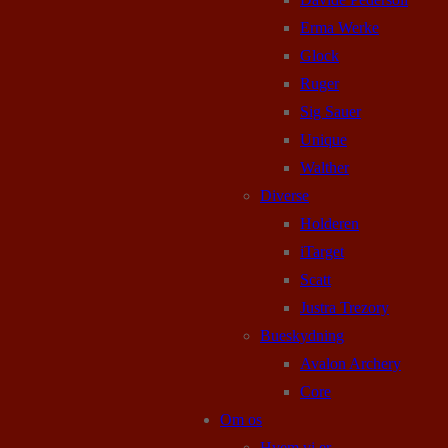
Erma Werke
Glock
Ruger
Sig Sauer
Unique
Walther
Diverse
Holderen
iTarget
Scatt
Justra Trezory
Bueskydning
Avalon Archery
Core
Om os
Hvem vi er