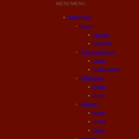
MENU
MENU
Blankvåben
Knive
survival
foldekniv
Arbejdsredskaber
Økser
Køkkenknive
Middelalder
Sværd
Knive
Vikinger
Knive
Sværd
Økser
Orienten